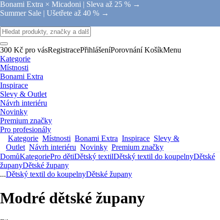
Bonami Extra × Micadoni |
Sleva až 25 % →
Summer Sale |
Ušetřete až 40 % →
300 Kč pro vás
Registrace
Přihlášení
Porovnání
Košík
Menu
Kategorie
Místnosti
Bonami Extra
Inspirace
Slevy & Outlet
Návrh interiéru
Novinky
Premium značky
Pro profesionály
Kategorie
Místnosti
Bonami Extra
Inspirace
Slevy &
Outlet
Návrh interiéru
Novinky
Premium značky
Domů
Kategorie
Pro děti
Dětský textil
Dětský textil do koupelny
Dětské
župany
Dětské župany
...
Dětský textil do koupelny
Dětské župany
Modré dětské župany