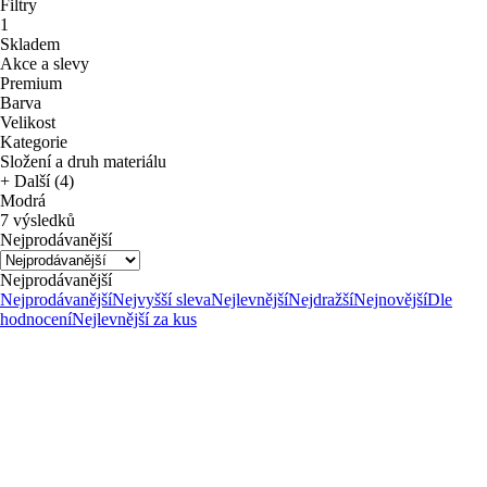
Filtry
1
Skladem
Akce a slevy
Premium
Barva
Velikost
Kategorie
Složení a druh materiálu
+ Další (4)
Modrá
7 výsledků
Nejprodávanější
Nejprodávanější
Nejprodávanější
Nejvyšší sleva
Nejlevnější
Nejdražší
Nejnovější
Dle
hodnocení
Nejlevnější za kus