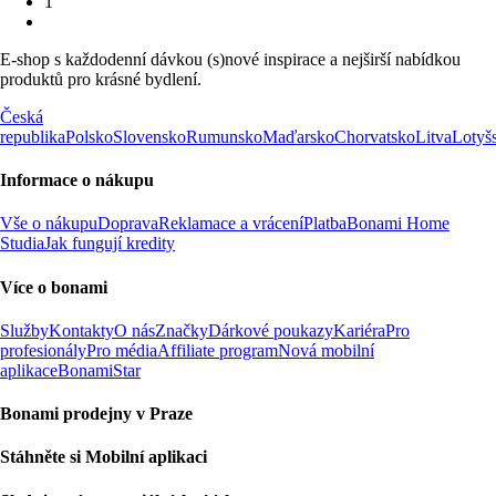
1
E-shop s každodenní dávkou (s)nové inspirace a nejširší nabídkou
produktů pro krásné bydlení.
Česká
republika
Polsko
Slovensko
Rumunsko
Maďarsko
Chorvatsko
Litva
Lotyš
Informace o nákupu
Vše o nákupu
Doprava
Reklamace a vrácení
Platba
Bonami Home
Studia
Jak fungují kredity
Více o bonami
Služby
Kontakty
O nás
Značky
Dárkové poukazy
Kariéra
Pro
profesionály
Pro média
Affiliate program
Nová mobilní
aplikace
BonamiStar
Bonami prodejny v Praze
Stáhněte si Mobilní aplikaci