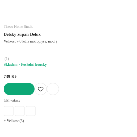
Tiseco Home Studio
Dětský župan Delux
Velikost 7-8 let, z mikroplyše, modrý
(
1
)
Skladem
Poslední kousky
739 Kč
DO KOŠÍKU
další varianty
+ Velikost (3)