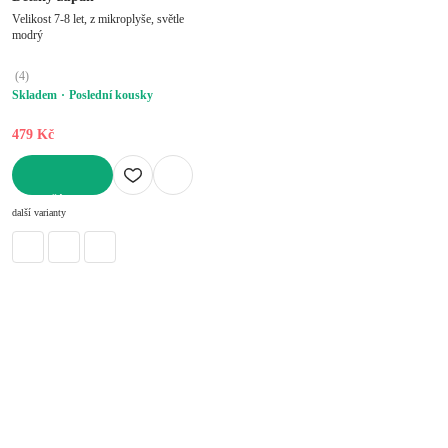
Velikost 7-8 let, z mikroplyše, světle
modrý
(
4
)
Skladem
Poslední kousky
479 Kč
DO KOŠÍKU
další varianty