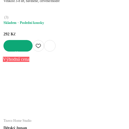
Velikost 3-8 let, bavlněné, červené/modré
(
3
)
Skladem
Poslední kousky
292 Kč
DO KOŠÍKU
Výhodná cena
Tiseco Home Studio
Dětský župan