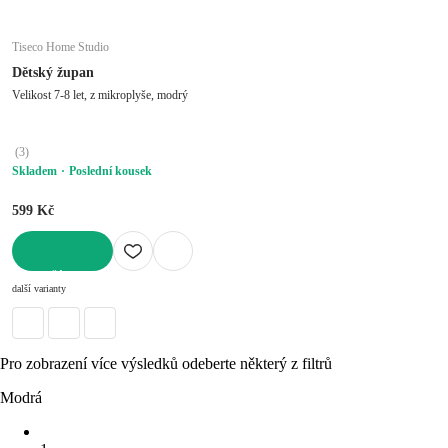
Tiseco Home Studio
Dětský župan
Velikost 7-8 let, z mikroplyše, modrý
(
3
)
Skladem
Poslední kousek
599 Kč
DO KOŠÍKU
další varianty
Pro zobrazení více výsledků odeberte některý z filtrů
Modrá