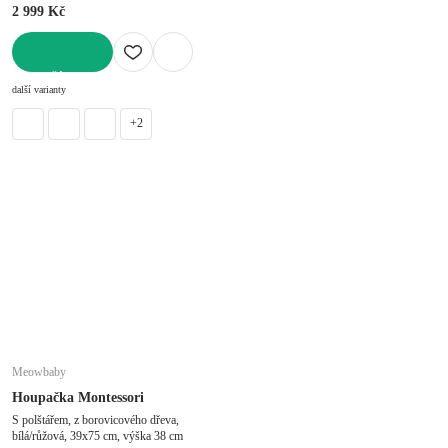
2 999 Kč
DO KOŠÍKU
další varianty
+2
Meowbaby
Houpačka Montessori
S polštářem, z borovicového dřeva,
bílá/růžová, 39x75 cm, výška 38 cm