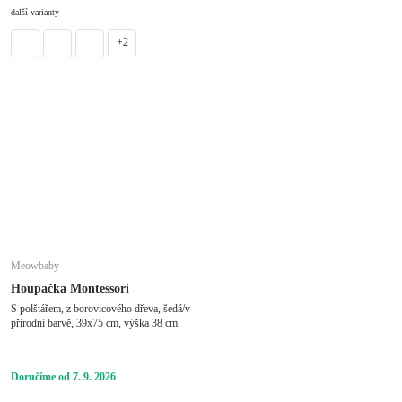
DO KOŠÍKU
další varianty
+2
Meowbaby
Houpačka Montessori
S polštářem, z borovicového dřeva, šedá/v
přírodní barvě, 39x75 cm, výška 38 cm
Doručíme od 7. 9. 2026