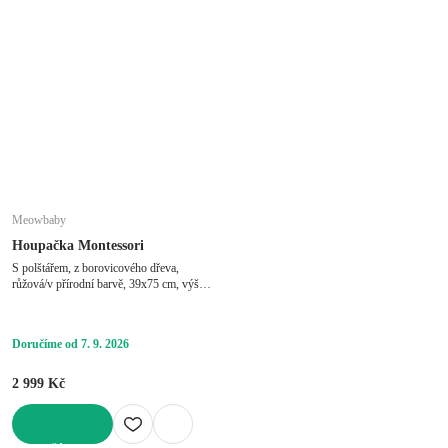
Meowbaby
Houpačka Montessori
S polštářem, z borovicového dřeva,
růžová/v přírodní barvě, 39x75 cm, výška
38 cm
Doručíme od 7. 9. 2026
2 999 Kč