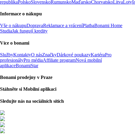
republika
Polsko
Slovensko
Rumunsko
Maďarsko
Chorvatsko
Litva
Lotyš
Informace o nákupu
Vše o nákupu
Doprava
Reklamace a vrácení
Platba
Bonami Home
Studia
Jak fungují kredity
Více o bonami
Služby
Kontakty
O nás
Značky
Dárkové poukazy
Kariéra
Pro
profesionály
Pro média
Affiliate program
Nová mobilní
aplikace
BonamiStar
Bonami prodejny v Praze
Stáhněte si Mobilní aplikaci
Sledujte nás na sociálních sítích