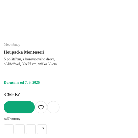
Meowbaby
Houpačka Montessori
S polštářem, z borovicového dřeva,
bílá/béžová, 39x75 cm, výška 38 cm
Doručíme od 7. 9. 2026
3 369 Kč
DO KOŠÍKU
další varianty
+2