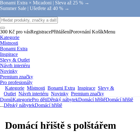
Bonami Extra × Micadoni |
Sleva až 25 % →
Summer Sale |
Ušetřete až 40 % →
300 Kč pro vás
Registrace
Přihlášení
Porovnání
Košík
Menu
Kategorie
Místnosti
Bonami Extra
Inspirace
Slevy & Outlet
Návrh interiéru
Novinky
Premium značky
Pro profesionály
Kategorie
Místnosti
Bonami Extra
Inspirace
Slevy &
Outlet
Návrh interiéru
Novinky
Premium značky
Domů
Kategorie
Pro děti
Dětský nábytek
Domácí hřiště
Domácí hřiště
...
Dětský nábytek
Domácí hřiště
Domácí hřiště s polštářem