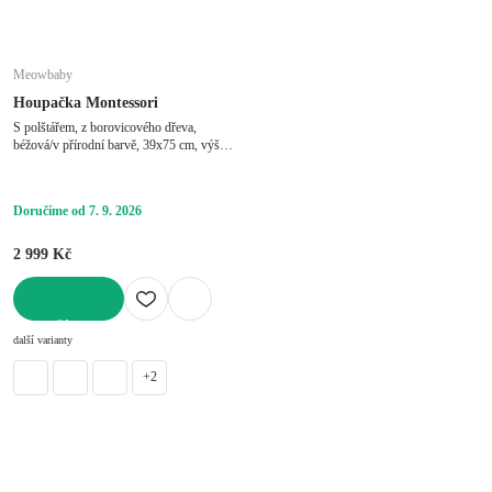
Meowbaby
Houpačka Montessori
S polštářem, z borovicového dřeva,
béžová/v přírodní barvě, 39x75 cm, výška
38 cm
Doručíme od 7. 9. 2026
2 999 Kč
DO KOŠÍKU
další varianty
+2