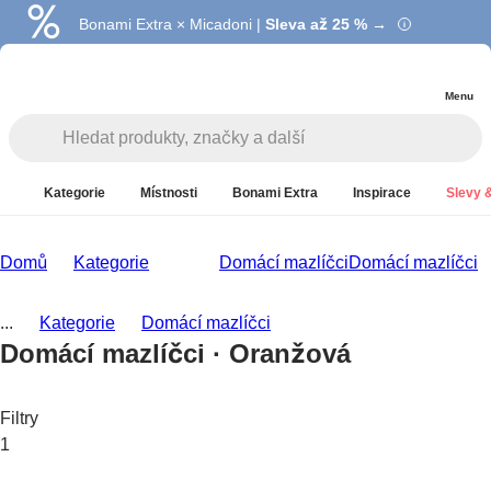
Bonami Extra × Micadoni |
Summer Sale |
Ušetřete až 40 % →
Sleva až 25 % →
Menu
Kategorie
Místnosti
Bonami Extra
Inspirace
Slevy &
Domů
Kategorie
Domácí mazlíčci
Domácí mazlíčci
...
Kategorie
Domácí mazlíčci
Domácí mazlíčci · Oranžová
Filtry
1