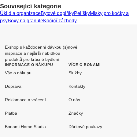
Související kategorie
Úklid a organizace
Bytové doplňky
Pelíšky
Misky pro kočky a
psy
Boxy na granule
Kočičí záchody
E-shop s každodenní dávkou (s)nové
inspirace a nejširší nabídkou
produktů pro krásné bydlení.
INFORMACE O NÁKUPU
VÍCE O BONAMI
Vše o nákupu
Služby
Doprava
Kontakty
Reklamace a vrácení
O nás
Platba
Značky
Bonami Home Studia
Dárkové poukazy