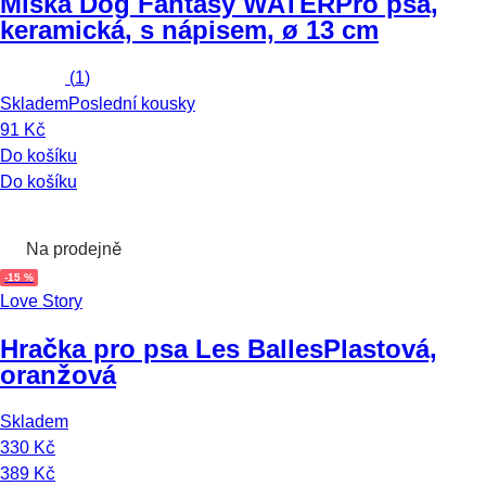
Miska Dog Fantasy WATER
Pro psa,
keramická, s nápisem, ø 13 cm
(
1
)
Skladem
Poslední kousky
91 Kč
Do košíku
Do košíku
Na prodejně
-15 %
Love Story
Hračka pro psa Les Balles
Plastová,
oranžová
Skladem
330 Kč
389 Kč