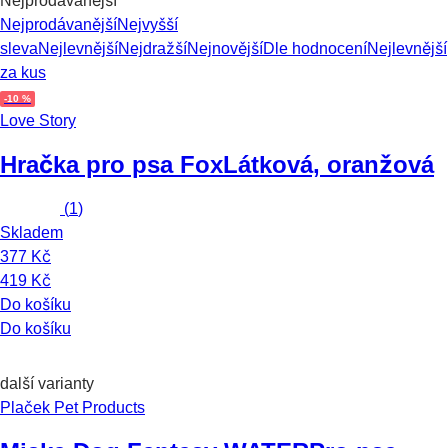
Nejprodávanější
Nejprodávanější
Nejvyšší
sleva
Nejlevnější
Nejdražší
Nejnovější
Dle hodnocení
Nejlevnější
za kus
-10 %
Love Story
Hračka pro psa Fox
Látková, oranžová
(
1
)
Skladem
377 Kč
419 Kč
Do košíku
Do košíku
další varianty
Plaček Pet Products