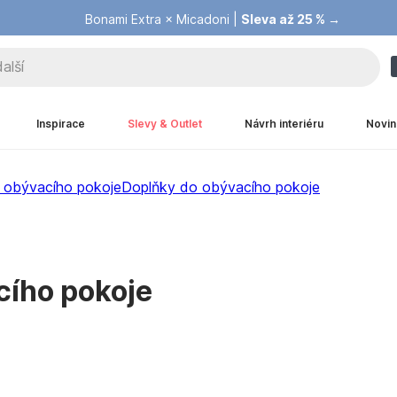
Bonami Extra × Micadoni |
Summer Sale |
Ušetřete až 40 % →
Sleva až 25 % →
Inspirace
Slevy & Outlet
Návrh interiéru
Novin
 obývacího pokoje
Doplňky do obývacího pokoje
cího pokoje