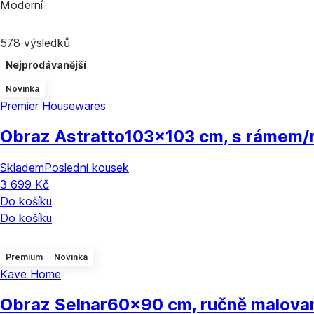
Moderní
578 výsledků
Nejprodávanější
Novinka
Premier Housewares
Obraz Astratto
103x103 cm, s rámem/n
Skladem
Poslední kousek
3 699 Kč
Do košíku
Do košíku
Premium
Novinka
Kave Home
Obraz Selnar
60x90 cm, ručně malovan