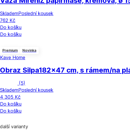
Váza Mireni
Z papírmaše, krémová, ø 1
Skladem
Poslední kousek
762 Kč
Do košíku
Do košíku
Premium
Novinka
Kave Home
Obraz Silpa
182x47 cm, s rámem/na pl
(
5
)
Skladem
Poslední kousek
4 305 Kč
Do košíku
Do košíku
další varianty