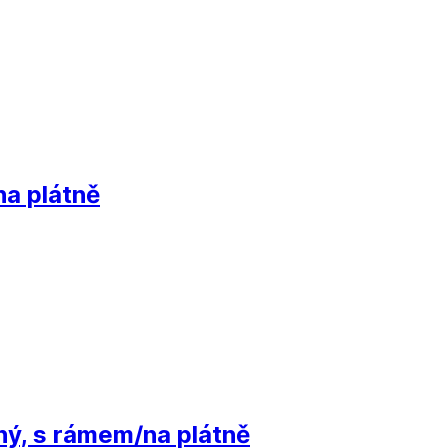
a plátně
ý, s rámem/na plátně