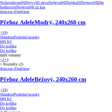
Nejprodávanější
Nejvyšší sleva
Nejlevnější
Nejdražší
Nejnovější
Dle
hodnocení
Nejlevnější za kus
douceur d'intérieur
Přehoz Adele
Modrý, 240x260 cm
(
19
)
Skladem
Poslední kousky
689 Kč
Do košíku
Do košíku
další varianty
+2
+3
+ Rozměry (2)
douceur d'intérieur
Přehoz Adele
Béžový, 240x260 cm
(
19
)
Skladem
Poslední kousky
689 Kč
Do košíku
Do košíku