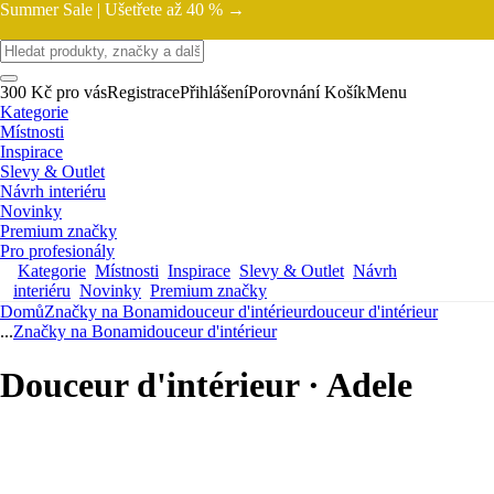
Summer Sale |
Ušetřete až 40 % →
300 Kč pro vás
Registrace
Přihlášení
Porovnání
Košík
Menu
Kategorie
Místnosti
Inspirace
Slevy & Outlet
Návrh interiéru
Novinky
Premium značky
Pro profesionály
Kategorie
Místnosti
Inspirace
Slevy & Outlet
Návrh
interiéru
Novinky
Premium značky
Domů
Značky na Bonami
douceur d'intérieur
douceur d'intérieur
...
Značky na Bonami
douceur d'intérieur
Douceur d'intérieur · Adele