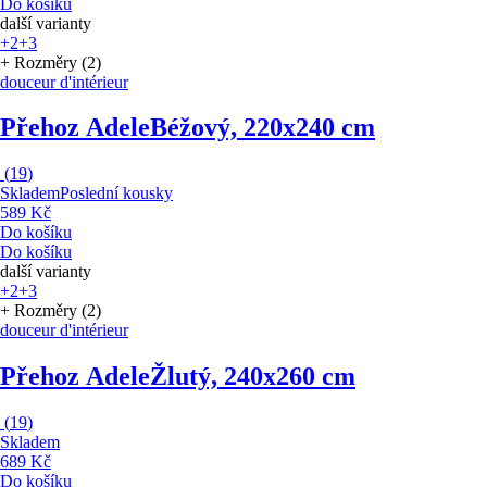
Do košíku
další varianty
+2
+3
+ Rozměry (2)
douceur d'intérieur
Přehoz Adele
Béžový, 220x240 cm
(
19
)
Skladem
Poslední kousky
589 Kč
Do košíku
Do košíku
další varianty
+2
+3
+ Rozměry (2)
douceur d'intérieur
Přehoz Adele
Žlutý, 240x260 cm
(
19
)
Skladem
689 Kč
Do košíku