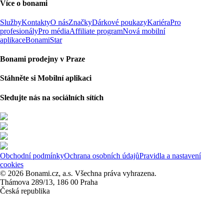
Více o bonami
Služby
Kontakty
O nás
Značky
Dárkové poukazy
Kariéra
Pro
profesionály
Pro média
Affiliate program
Nová mobilní
aplikace
BonamiStar
Bonami prodejny v Praze
Stáhněte si Mobilní aplikaci
Sledujte nás na sociálních sítích
Obchodní podmínky
Ochrana osobních údajů
Pravidla a nastavení
cookies
© 2026 Bonami.cz, a.s. Všechna práva vyhrazena.
Thámova 289/13, 186 00 Praha
Česká republika