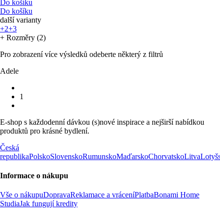
Do košíku
Do košíku
další varianty
+2
+3
+ Rozměry (2)
Pro zobrazení více výsledků odeberte některý z filtrů
Adele
1
E-shop s každodenní dávkou (s)nové inspirace a nejširší nabídkou
produktů pro krásné bydlení.
Česká
republika
Polsko
Slovensko
Rumunsko
Maďarsko
Chorvatsko
Litva
Lotyš
Informace o nákupu
Vše o nákupu
Doprava
Reklamace a vrácení
Platba
Bonami Home
Studia
Jak fungují kredity