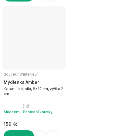
DO KOŠÍKU
douceur d'intérieur
Mýdlenka Amber
Keramická, bílá, 8x12 cm, výška 2
cm
(
12
)
Skladem
Poslední kousky
159 Kč