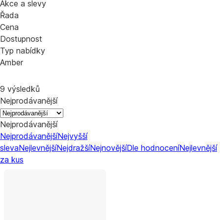
Akce a slevy
Řada
Cena
Dostupnost
Typ nabídky
Amber
9 výsledků
Nejprodávanější
Nejprodávanější
Nejprodávanější
Nejvyšší
sleva
Nejlevnější
Nejdražší
Nejnovější
Dle hodnocení
Nejlevnější
za kus