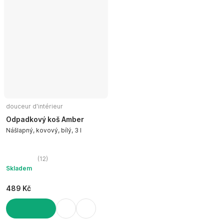
douceur d'intérieur
Odpadkový koš Amber
Nášlapný, kovový, bílý, 3 l
(
12
)
Skladem
489 Kč