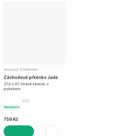
DO KOŠÍKU
douceur d'intérieur
Záchodové prkénko Jade
37,5 x 47, tmavě zelené, s
potiskem
(
17
)
Skladem
759 Kč