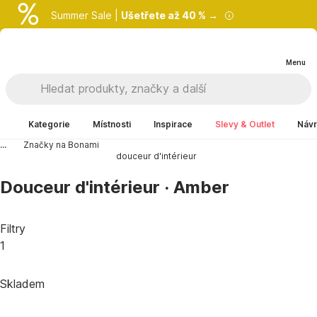
Summer Sale |
Ušetřete až 40 % →
Menu
Kategorie
Místnosti
Inspirace
Slevy & Outlet
Návr
...
Značky na Bonami
douceur d'intérieur
Douceur d'intérieur · Amber
Filtry
1
Skladem