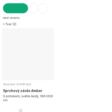
DO KOŠÍKU
další varianty
+ Tvar (2)
douceur d'intérieur
Sprchový závěs Amber
S potiskem, světle šedý, 180x200
cm
(
2
)