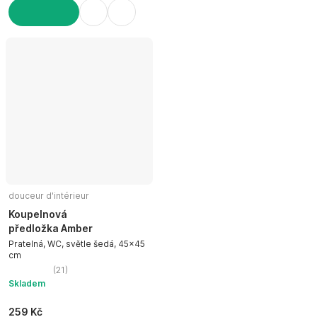
DO KOŠÍKU
douceur d'intérieur
Koupelnová
předložka Amber
Pratelná, WC, světle šedá, 45x45
cm
(
21
)
Skladem
259 Kč