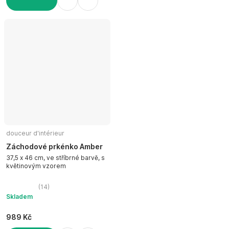
DO KOŠÍKU
douceur d'intérieur
Záchodové prkénko Amber
37,5 x 46 cm, ve stříbrné barvě, s
květinovým vzorem
(
14
)
Skladem
989 Kč