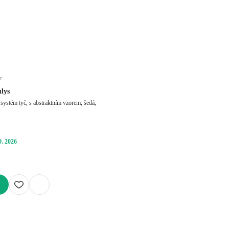
r
lys
systém tyč, s abstraktním vzorem, šedá,
9. 2026