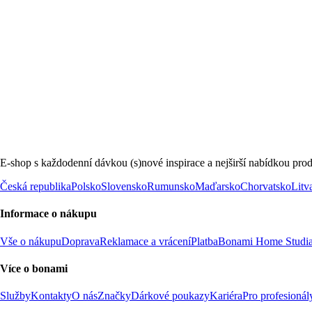
E-shop s každodenní dávkou (s)nové inspirace a nejširší nabídkou prod
Česká republika
Polsko
Slovensko
Rumunsko
Maďarsko
Chorvatsko
Litv
Informace o nákupu
Vše o nákupu
Doprava
Reklamace a vrácení
Platba
Bonami Home Studi
Více o bonami
Služby
Kontakty
O nás
Značky
Dárkové poukazy
Kariéra
Pro profesionál