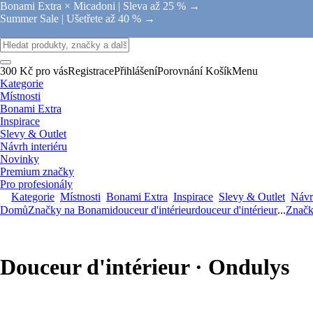
Bonami Extra × Micadoni |
Sleva až 25 % →
Summer Sale |
Ušetřete až 40 % →
300 Kč pro vás
Registrace
Přihlášení
Porovnání
Košík
Menu
Kategorie
Místnosti
Bonami Extra
Inspirace
Slevy & Outlet
Návrh interiéru
Novinky
Premium značky
Pro profesionály
Kategorie
Místnosti
Bonami Extra
Inspirace
Slevy & Outlet
Návrh
Domů
Značky na Bonami
douceur d'intérieur
douceur d'intérieur
...
Značk
Douceur d'intérieur · Ondulys