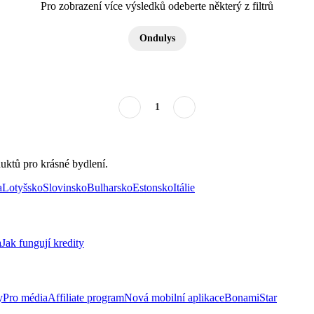
Pro zobrazení více výsledků odeberte některý z filtrů
Ondulys
1
uktů pro krásné bydlení.
a
Lotyšsko
Slovinsko
Bulharsko
Estonsko
Itálie
a
Jak fungují kredity
y
Pro média
Affiliate program
Nová mobilní aplikace
BonamiStar