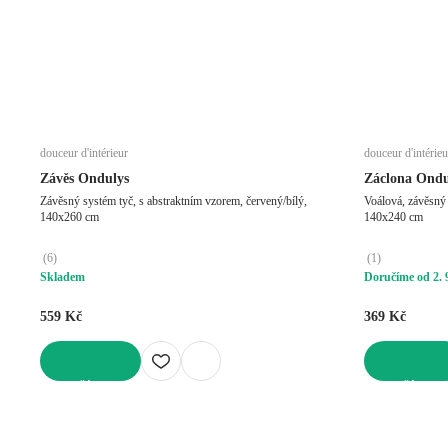
douceur d'intérieur
douceur d'intérieu
Závěs Ondulys
Záclona Ondu
Závěsný systém tyč, s abstraktním vzorem, červený/bílý,
Voálová, závěsný 
140x260 cm
140x240 cm
(
6
)
(
1
)
Skladem
Doručíme od 2. 
559 Kč
369 Kč
DO KOŠÍKU
DO KOŠÍKU