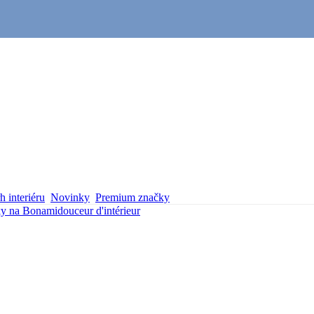
 interiéru
Novinky
Premium značky
y na Bonami
douceur d'intérieur