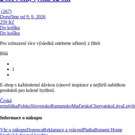
(
267
)
Doručíme od 9. 9. 2026
259 Kč
Do košíku
Do košíku
Pro zobrazení více výsledků odeberte některý z filtrů
Bílá
1
E-shop s každodenní dávkou (s)nové inspirace a nejširší nabídkou
produktů pro krásné bydlení.
Česká
republika
Polsko
Slovensko
Rumunsko
Maďarsko
Chorvatsko
Litva
Lotyš
Informace o nákupu
Vše o nákupu
Doprava
Reklamace a vrácení
Platba
Bonami Home