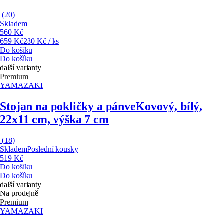
(
20
)
Skladem
560 Kč
659 Kč
280 Kč / ks
Do košíku
Do košíku
další varianty
Premium
YAMAZAKI
Stojan na pokličky a pánve
Kovový, bílý,
22x11 cm, výška 7 cm
(
18
)
Skladem
Poslední kousky
519 Kč
Do košíku
Do košíku
další varianty
Na prodejně
Premium
YAMAZAKI