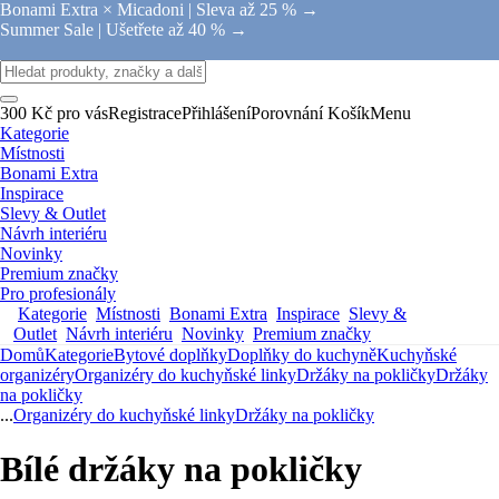
Bonami Extra × Micadoni |
Sleva až 25 % →
Summer Sale |
Ušetřete až 40 % →
300 Kč pro vás
Registrace
Přihlášení
Porovnání
Košík
Menu
Kategorie
Místnosti
Bonami Extra
Inspirace
Slevy & Outlet
Návrh interiéru
Novinky
Premium značky
Pro profesionály
Kategorie
Místnosti
Bonami Extra
Inspirace
Slevy &
Outlet
Návrh interiéru
Novinky
Premium značky
Domů
Kategorie
Bytové doplňky
Doplňky do kuchyně
Kuchyňské
organizéry
Organizéry do kuchyňské linky
Držáky na pokličky
Držáky
na pokličky
...
Organizéry do kuchyňské linky
Držáky na pokličky
Bílé držáky na pokličky