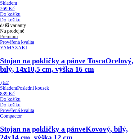
Skladem
269 Kč
Do košíku
Do košíku
další varianty
Na prodejně
Premium
Prověřená kvalita
YAMAZAKI
Stojan na pokličky a pánve Tosca
Ocelový,
bílý, 14x10,5 cm, výška 16 cm
(
64
)
Skladem
Poslední kousek
839 Kč
Do košíku
Do košíku
Prověřená kvalita
Compactor
Stojan na pokličky a pánve
Kovový, bílý,
24x14 cm, výška 12 cm