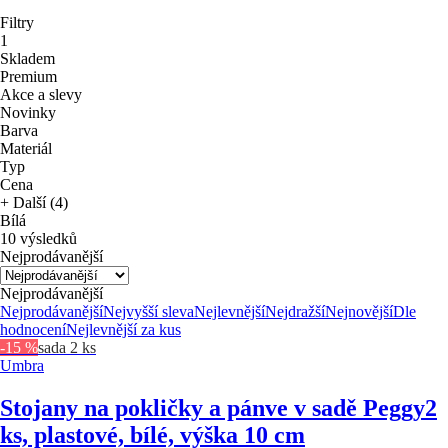
Filtry
1
Skladem
Premium
Akce a slevy
Novinky
Barva
Materiál
Typ
Cena
+ Další (4)
Bílá
10 výsledků
Nejprodávanější
Nejprodávanější
Nejprodávanější
Nejvyšší sleva
Nejlevnější
Nejdražší
Nejnovější
Dle
hodnocení
Nejlevnější za kus
-15 %
sada 2 ks
Umbra
Stojany na pokličky a pánve v sadě Peggy
2
ks, plastové, bílé, výška 10 cm