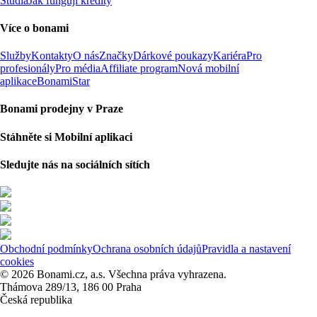
Studia
Jak fungují kredity
Více o bonami
Služby
Kontakty
O nás
Značky
Dárkové poukazy
Kariéra
Pro
profesionály
Pro média
Affiliate program
Nová mobilní
aplikace
BonamiStar
Bonami prodejny v Praze
Stáhněte si Mobilní aplikaci
Sledujte nás na sociálních sítích
Obchodní podmínky
Ochrana osobních údajů
Pravidla a nastavení
cookies
© 2026 Bonami.cz, a.s. Všechna práva vyhrazena.
Thámova 289/13, 186 00 Praha
Česká republika