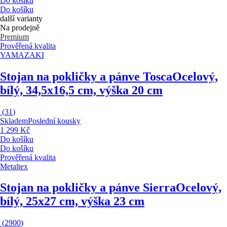
Do košíku
Do košíku
další varianty
Na prodejně
Premium
Prověřená kvalita
YAMAZAKI
Stojan na pokličky a pánve Tosca
Ocelový,
bílý, 34,5x16,5 cm, výška 20 cm
(
31
)
Skladem
Poslední kousky
1 299 Kč
Do košíku
Do košíku
Prověřená kvalita
Metaltex
Stojan na pokličky a pánve Sierra
Ocelový,
bílý, 25x27 cm, výška 23 cm
(
2900
)