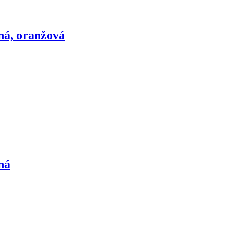
ná, oranžová
ná