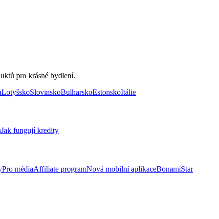
uktů pro krásné bydlení.
a
Lotyšsko
Slovinsko
Bulharsko
Estonsko
Itálie
a
Jak fungují kredity
y
Pro média
Affiliate program
Nová mobilní aplikace
BonamiStar