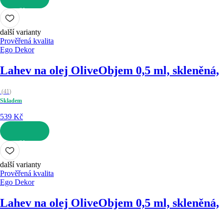
DO KOŠÍKU
další varianty
Prověřená kvalita
Ego Dekor
Lahev na olej Olive
Objem 0,5 ml, skleněná,
(
41
)
Skladem
539 Kč
DO KOŠÍKU
další varianty
Prověřená kvalita
Ego Dekor
Lahev na olej Olive
Objem 0,5 ml, skleněná