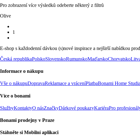
Pro zobrazení více výsledků odeberte některý z filtrů
Olive
1
E-shop s každodenní dávkou (s)nové inspirace a nejširší nabídkou prod
Česká republika
Polsko
Slovensko
Rumunsko
Maďarsko
Chorvatsko
Litv
Informace o nákupu
Vše o nákupu
Doprava
Reklamace a vrácení
Platba
Bonami Home Studi
Více o bonami
Služby
Kontakty
O nás
Značky
Dárkové poukazy
Kariéra
Pro profesionál
Bonami prodejny v Praze
Stáhněte si Mobilní aplikaci