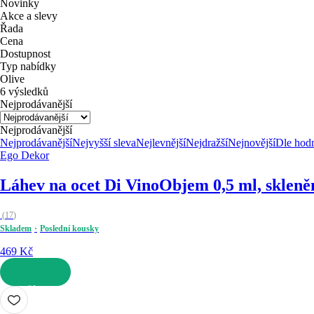
Novinky
Akce a slevy
Řada
Cena
Dostupnost
Typ nabídky
Olive
6 výsledků
Nejprodávanější
Nejprodávanější
Nejprodávanější
Nejvyšší sleva
Nejlevnější
Nejdražší
Nejnovější
Dle hod
Ego Dekor
Láhev na ocet Di Vino
Objem 0,5 ml, skleně
(
17
)
Skladem
Poslední kousky
469 Kč
DO KOŠÍKU