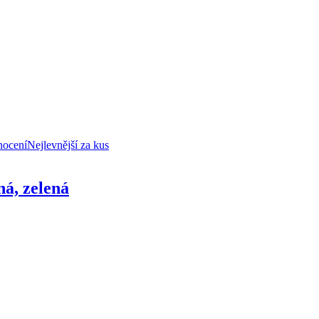
nocení
Nejlevnější za kus
ná, zelená