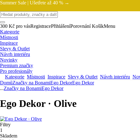
Summer Sale |
Ušetřete až 40 % →
300 Kč pro vás
Registrace
Přihlášení
Porovnání
Košík
Menu
Kategorie
Místnosti
Inspirace
Slevy & Outlet
Návrh interiéru
Novinky
Premium značky
Pro profesionály
Kategorie
Místnosti
Inspirace
Slevy & Outlet
Návrh interiéru
Nov
Domů
Značky na Bonami
Ego Dekor
Ego Dekor
...
Značky na Bonami
Ego Dekor
Ego Dekor · Olive
Filtry
1
Skladem