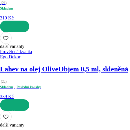
(
21
)
Skladem
319 Kč
DO KOŠÍKU
další varianty
Prověřená kvalita
Ego Dekor
Lahev na olej Olive
Objem 0,5 ml, skleněná
(
22
)
Skladem
Poslední kousky
339 Kč
DO KOŠÍKU
další varianty