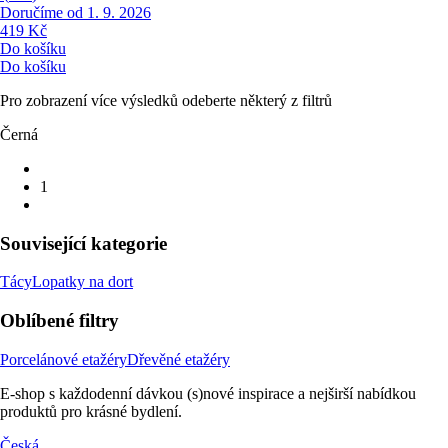
Doručíme od 1. 9. 2026
419 Kč
Do košíku
Do košíku
Pro zobrazení více výsledků odeberte některý z filtrů
Černá
1
Související kategorie
Tácy
Lopatky na dort
Oblíbené filtry
Porcelánové etažéry
Dřevěné etažéry
E-shop s každodenní dávkou (s)nové inspirace a nejširší nabídkou
produktů pro krásné bydlení.
Česká