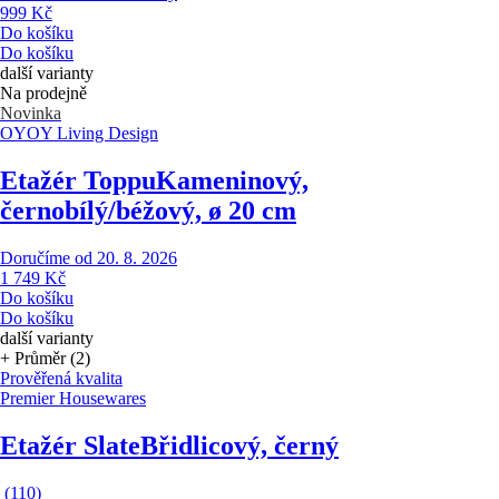
999 Kč
Do košíku
Do košíku
další varianty
Na prodejně
Novinka
OYOY Living Design
Etažér Toppu
Kameninový,
černobílý/béžový, ø 20 cm
Doručíme od 20. 8. 2026
1 749 Kč
Do košíku
Do košíku
další varianty
+ Průměr (2)
Prověřená kvalita
Premier Housewares
Etažér Slate
Břidlicový, černý
(
110
)