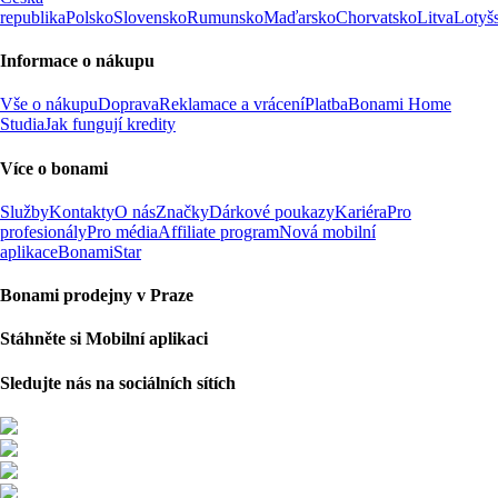
republika
Polsko
Slovensko
Rumunsko
Maďarsko
Chorvatsko
Litva
Lotyš
Informace o nákupu
Vše o nákupu
Doprava
Reklamace a vrácení
Platba
Bonami Home
Studia
Jak fungují kredity
Více o bonami
Služby
Kontakty
O nás
Značky
Dárkové poukazy
Kariéra
Pro
profesionály
Pro média
Affiliate program
Nová mobilní
aplikace
BonamiStar
Bonami prodejny v Praze
Stáhněte si Mobilní aplikaci
Sledujte nás na sociálních sítích