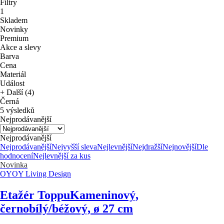
Filtry
1
Skladem
Novinky
Premium
Akce a slevy
Barva
Cena
Materiál
Událost
+ Další (4)
Černá
5 výsledků
Nejprodávanější
Nejprodávanější
Nejprodávanější
Nejvyšší sleva
Nejlevnější
Nejdražší
Nejnovější
Dle
hodnocení
Nejlevnější za kus
Novinka
OYOY Living Design
Etažér Toppu
Kameninový,
černobílý/béžový, ø 27 cm