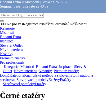
Bonami Extra × Micadoni |
Sleva až 25 % →
Summer Sale |
Ušetřete až 40 % →
300 Kč pro vás
Registrace
Přihlášení
Porovnání
Košík
Menu
Kategorie
Místnosti
Bonami Extra
Inspirace
Slevy & Outlet
Návrh interiéru
Novinky
Premium značky
Pro profesionály
Kategorie
Místnosti
Bonami Extra
Inspirace
Slevy &
Outlet
Návrh interiéru
Novinky
Premium značky
Domů
Kategorie
Kuchyňské potřeby a stolování
Stolní nádobí a
servírování
Servírovací pomůcky
Etažéry
Etažéry
...
Servírovací pomůcky
Etažéry
Černé etažéry