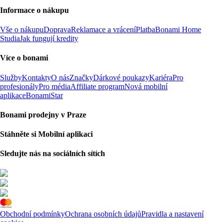
Informace o nákupu
Vše o nákupu
Doprava
Reklamace a vrácení
Platba
Bonami Home
Studia
Jak fungují kredity
Více o bonami
Služby
Kontakty
O nás
Značky
Dárkové poukazy
Kariéra
Pro
profesionály
Pro média
Affiliate program
Nová mobilní
aplikace
BonamiStar
Bonami prodejny v Praze
Stáhněte si Mobilní aplikaci
Sledujte nás na sociálních sítích
Obchodní podmínky
Ochrana osobních údajů
Pravidla a nastavení