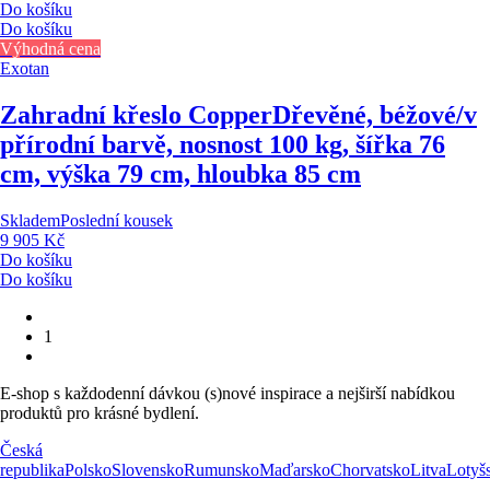
Do košíku
Do košíku
Výhodná cena
Exotan
Zahradní křeslo Copper
Dřevěné, béžové/v
přírodní barvě, nosnost 100 kg, šířka 76
cm, výška 79 cm, hloubka 85 cm
Skladem
Poslední kousek
9 905 Kč
Do košíku
Do košíku
1
E-shop s každodenní dávkou (s)nové inspirace a nejširší nabídkou
produktů pro krásné bydlení.
Česká
republika
Polsko
Slovensko
Rumunsko
Maďarsko
Chorvatsko
Litva
Lotyš