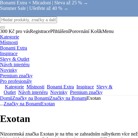
Bonami Extra × Micadoni |
Sleva až 25 % →
Summer Sale |
Ušetřete až 40 % →
300 Kč pro vás
Registrace
Přihlášení
Porovnání
Košík
Menu
Kategorie
Místnosti
Bonami Extra
Inspirace
Slevy & Outlet
Návrh interiéru
Novinky
Premium značky
Pro profesionály
Kategorie
Místnosti
Bonami Extra
Inspirace
Slevy &
Outlet
Návrh interiéru
Novinky
Premium značky
Domů
Značky na Bonami
Značky na Bonami
Exotan
...
Značky na Bonami
Exotan
Exotan
Nizozemská značka Exotan je na trhu se zahradním nábytkem více než