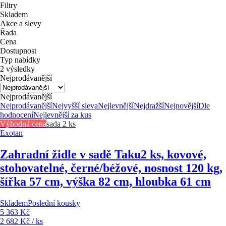
Filtry
Skladem
Akce a slevy
Řada
Cena
Dostupnost
Typ nabídky
2 výsledky
Nejprodávanější
Nejprodávanější
Nejprodávanější
Nejvyšší sleva
Nejlevnější
Nejdražší
Nejnovější
Dle
hodnocení
Nejlevnější za kus
Výhodná cena
sada 2 ks
Exotan
Zahradní židle v sadě Taku
2 ks, kovové,
stohovatelné, černé/béžové, nosnost 120 kg,
šířka 57 cm, výška 82 cm, hloubka 61 cm
Skladem
Poslední kousky
5 363 Kč
2 682 Kč / ks