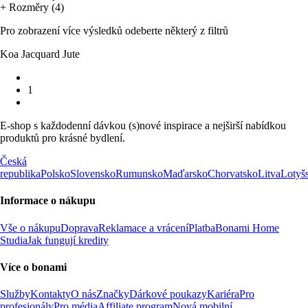
+ Rozměry (4)
Pro zobrazení více výsledků odeberte některý z filtrů
Koa Jacquard Jute
1
E-shop s každodenní dávkou (s)nové inspirace a nejširší nabídkou
produktů pro krásné bydlení.
Česká
republika
Polsko
Slovensko
Rumunsko
Maďarsko
Chorvatsko
Litva
Lotyš
Informace o nákupu
Vše o nákupu
Doprava
Reklamace a vrácení
Platba
Bonami Home
Studia
Jak fungují kredity
Více o bonami
Služby
Kontakty
O nás
Značky
Dárkové poukazy
Kariéra
Pro
profesionály
Pro média
Affiliate program
Nová mobilní