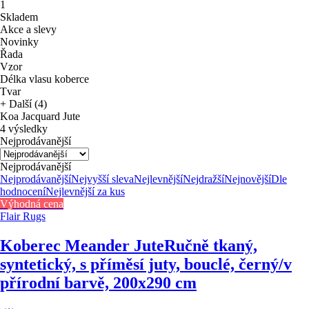
1
Skladem
Akce a slevy
Novinky
Řada
Vzor
Délka vlasu koberce
Tvar
+ Další (4)
Koa Jacquard Jute
4 výsledky
Nejprodávanější
Nejprodávanější
Nejprodávanější
Nejvyšší sleva
Nejlevnější
Nejdražší
Nejnovější
Dle
hodnocení
Nejlevnější za kus
Výhodná cena
Flair Rugs
Koberec Meander Jute
Ručně tkaný,
syntetický, s příměsí juty, bouclé, černý/v
přírodní barvě, 200x290 cm