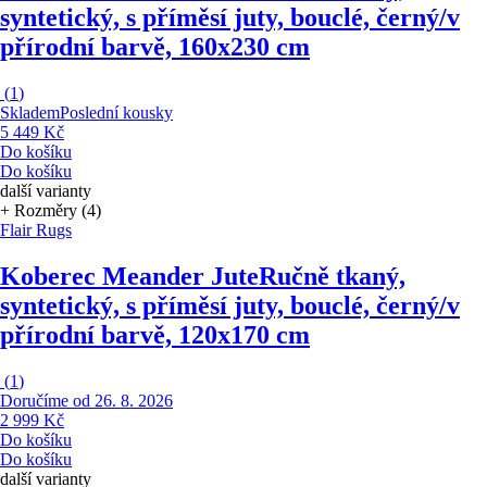
syntetický, s příměsí juty, bouclé, černý/v
přírodní barvě, 160x230 cm
(
1
)
Skladem
Poslední kousky
5 449 Kč
Do košíku
Do košíku
další varianty
+ Rozměry (4)
Flair Rugs
Koberec Meander Jute
Ručně tkaný,
syntetický, s příměsí juty, bouclé, černý/v
přírodní barvě, 120x170 cm
(
1
)
Doručíme od 26. 8. 2026
2 999 Kč
Do košíku
Do košíku
další varianty