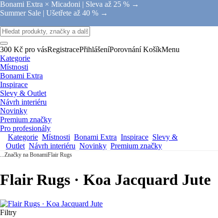
Bonami Extra × Micadoni |
Sleva až 25 % →
Summer Sale |
Ušetřete až 40 % →
300 Kč pro vás
Registrace
Přihlášení
Porovnání
Košík
Menu
Kategorie
Místnosti
Bonami Extra
Inspirace
Slevy & Outlet
Návrh interiéru
Novinky
Premium značky
Pro profesionály
Kategorie
Místnosti
Bonami Extra
Inspirace
Slevy &
Outlet
Návrh interiéru
Novinky
Premium značky
...
Značky na Bonami
Flair Rugs
Flair Rugs · Koa Jacquard Jute
Filtry