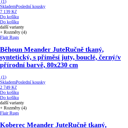
(
1
)
Skladem
Poslední kousky
7 139 Kč
Do košíku
Do košíku
další varianty
+ Rozměry (4)
Flair Rugs
Běhoun Meander Jute
Ručně tkaný,
syntetický, s příměsí juty, bouclé, černý/v
přírodní barvě, 80x230 cm
(
1
)
Skladem
Poslední kousky
2 749 Kč
Do košíku
Do košíku
další varianty
+ Rozměry (4)
Flair Rugs
Koberec Meander Jute
Ručně tkaný,