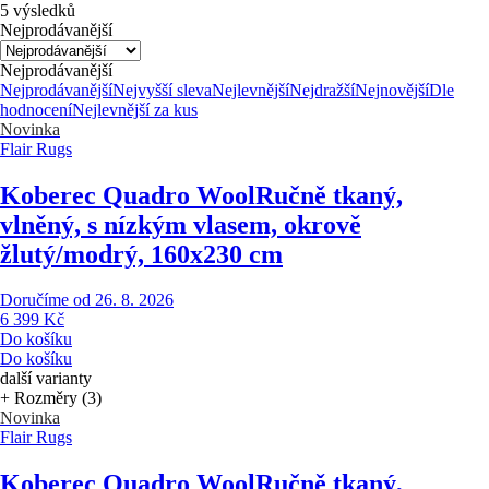
5 výsledků
Nejprodávanější
Nejprodávanější
Nejprodávanější
Nejvyšší sleva
Nejlevnější
Nejdražší
Nejnovější
Dle
hodnocení
Nejlevnější za kus
Novinka
Flair Rugs
Koberec Quadro Wool
Ručně tkaný,
vlněný, s nízkým vlasem, okrově
žlutý/modrý, 160x230 cm
Doručíme od 26. 8. 2026
6 399 Kč
Do košíku
Do košíku
další varianty
+ Rozměry (3)
Novinka
Flair Rugs
Koberec Quadro Wool
Ručně tkaný,