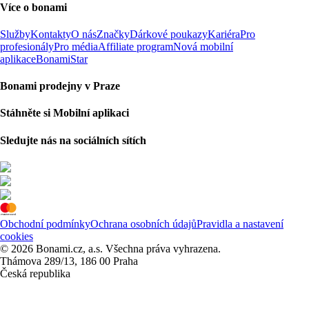
Více o bonami
Služby
Kontakty
O nás
Značky
Dárkové poukazy
Kariéra
Pro
profesionály
Pro média
Affiliate program
Nová mobilní
aplikace
BonamiStar
Bonami prodejny v Praze
Stáhněte si Mobilní aplikaci
Sledujte nás na sociálních sítích
Obchodní podmínky
Ochrana osobních údajů
Pravidla a nastavení
cookies
© 2026 Bonami.cz, a.s. Všechna práva vyhrazena.
Thámova 289/13, 186 00 Praha
Česká republika