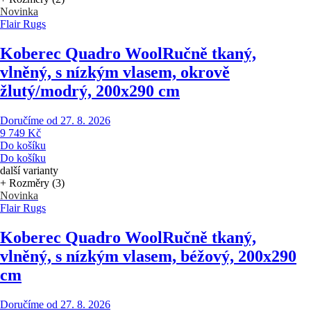
Novinka
Flair Rugs
Koberec Quadro Wool
Ručně tkaný,
vlněný, s nízkým vlasem, okrově
žlutý/modrý, 200x290 cm
Doručíme od 27. 8. 2026
9 749 Kč
Do košíku
Do košíku
další varianty
+ Rozměry (3)
Novinka
Flair Rugs
Koberec Quadro Wool
Ručně tkaný,
vlněný, s nízkým vlasem, béžový, 200x290
cm
Doručíme od 27. 8. 2026