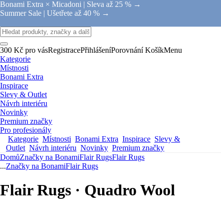
Bonami Extra × Micadoni |
Sleva až 25 % →
Summer Sale |
Ušetřete až 40 % →
300 Kč pro vás
Registrace
Přihlášení
Porovnání
Košík
Menu
Kategorie
Místnosti
Bonami Extra
Inspirace
Slevy & Outlet
Návrh interiéru
Novinky
Premium značky
Pro profesionály
Kategorie
Místnosti
Bonami Extra
Inspirace
Slevy &
Outlet
Návrh interiéru
Novinky
Premium značky
Domů
Značky na Bonami
Flair Rugs
Flair Rugs
...
Značky na Bonami
Flair Rugs
Flair Rugs · Quadro Wool