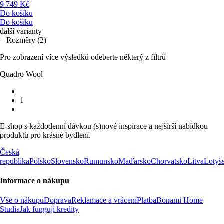
9 749 Kč
Do košíku
Do košíku
další varianty
+ Rozměry (2)
Pro zobrazení více výsledků odeberte některý z filtrů
Quadro Wool
1
E-shop s každodenní dávkou (s)nové inspirace a nejširší nabídkou
produktů pro krásné bydlení.
Česká
republika
Polsko
Slovensko
Rumunsko
Maďarsko
Chorvatsko
Litva
Lotyš
Informace o nákupu
Vše o nákupu
Doprava
Reklamace a vrácení
Platba
Bonami Home
Studia
Jak fungují kredity