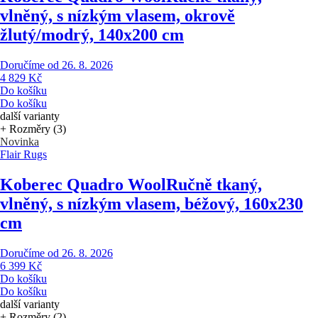
vlněný, s nízkým vlasem, okrově
žlutý/modrý, 140x200 cm
Doručíme od 26. 8. 2026
4 829 Kč
Do košíku
Do košíku
další varianty
+ Rozměry (3)
Novinka
Flair Rugs
Koberec Quadro Wool
Ručně tkaný,
vlněný, s nízkým vlasem, béžový, 160x230
cm
Doručíme od 26. 8. 2026
6 399 Kč
Do košíku
Do košíku
další varianty
+ Rozměry (2)