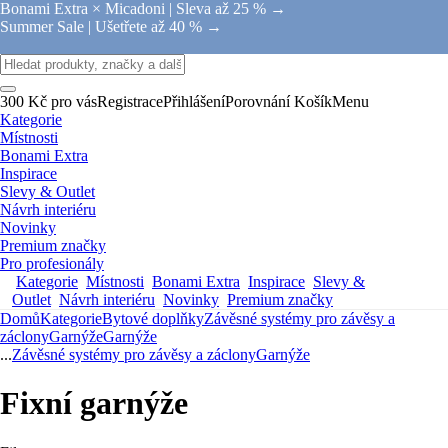
Bonami Extra × Micadoni |
Sleva až 25 % →
Summer Sale |
Ušetřete až 40 % →
300 Kč pro vás
Registrace
Přihlášení
Porovnání
Košík
Menu
Kategorie
Místnosti
Bonami Extra
Inspirace
Slevy & Outlet
Návrh interiéru
Novinky
Premium značky
Pro profesionály
Kategorie
Místnosti
Bonami Extra
Inspirace
Slevy &
Outlet
Návrh interiéru
Novinky
Premium značky
Domů
Kategorie
Bytové doplňky
Závěsné systémy pro závěsy a
záclony
Garnýže
Garnýže
...
Závěsné systémy pro závěsy a záclony
Garnýže
Fixní garnýže