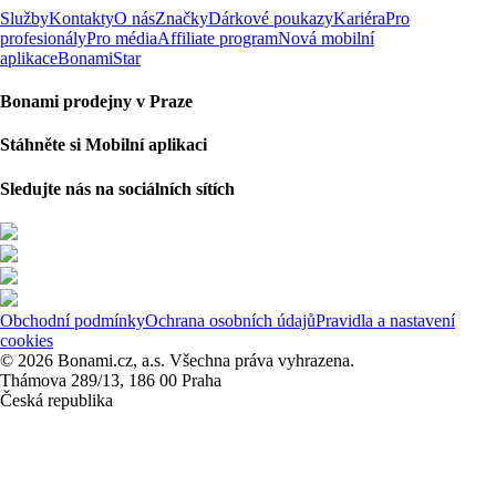
Služby
Kontakty
O nás
Značky
Dárkové poukazy
Kariéra
Pro
profesionály
Pro média
Affiliate program
Nová mobilní
aplikace
BonamiStar
Bonami prodejny v Praze
Stáhněte si Mobilní aplikaci
Sledujte nás na sociálních sítích
Obchodní podmínky
Ochrana osobních údajů
Pravidla a nastavení
cookies
© 2026 Bonami.cz, a.s. Všechna práva vyhrazena.
Thámova 289/13, 186 00 Praha
Česká republika