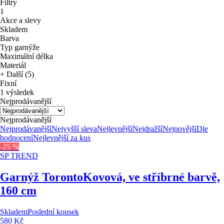
Filtry
1
Akce a slevy
Skladem
Barva
Typ garnýže
Maximální délka
Materiál
+ Další (5)
Fixní
1 výsledek
Nejprodávanější
Nejprodávanější
Nejprodávanější
Nejvyšší sleva
Nejlevnější
Nejdražší
Nejnovější
Dle
hodnocení
Nejlevnější za kus
-25 %
SP TREND
Garnýž Toronto
Kovová, ve stříbrné barvě,
160 cm
Skladem
Poslední kousek
580 Kč