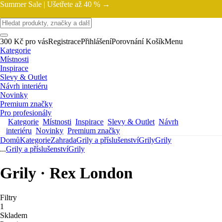
Summer Sale |
Ušetřete až 40 % →
300 Kč pro vás
Registrace
Přihlášení
Porovnání
Košík
Menu
Kategorie
Místnosti
Inspirace
Slevy & Outlet
Návrh interiéru
Novinky
Premium značky
Pro profesionály
Kategorie
Místnosti
Inspirace
Slevy & Outlet
Návrh
interiéru
Novinky
Premium značky
Domů
Kategorie
Zahrada
Grily a příslušenství
Grily
Grily
...
Grily a příslušenství
Grily
Grily · Rex London
Filtry
1
Skladem