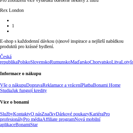
Pro zobrazení více výsledků odeberte některý z filtrů
Rex London
1
E-shop s každodenní dávkou (s)nové inspirace a nejširší nabídkou
produktů pro krásné bydlení.
Česká
republika
Polsko
Slovensko
Rumunsko
Maďarsko
Chorvatsko
Litva
Lotyš
Informace o nákupu
Vše o nákupu
Doprava
Reklamace a vrácení
Platba
Bonami Home
Studia
Jak fungují kredity
Více o bonami
Služby
Kontakty
O nás
Značky
Dárkové poukazy
Kariéra
Pro
profesionály
Pro média
Affiliate program
Nová mobilní
aplikace
BonamiStar