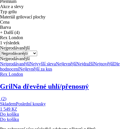
Premium
Akce a slevy
Typ grilu
Materiál grilovací plochy
Cena
Barva
+ Další (4)
Rex London
1 výsledek
Nejprodávanější
Nejprodávanější
Nejprodávanější
Nejvyšší sleva
Nejlevnější
Nejdražší
Nejnovější
Dle
hodnocení
Nejlevnější za kus
Rex London
Gril
Na dřevěné uhlí/přenosný
(
2
)
Skladem
Poslední kousky
1 549 Kč
Do košíku
Do košíku