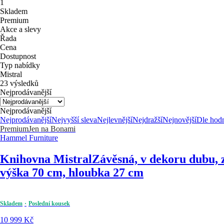
1
Skladem
Premium
Akce a slevy
Řada
Cena
Dostupnost
Typ nabídky
Mistral
23 výsledků
Nejprodávanější
Nejprodávanější
Nejprodávanější
Nejvyšší sleva
Nejlevnější
Nejdražší
Nejnovější
Dle hod
Premium
Jen na Bonami
Hammel Furniture
Knihovna Mistral
Závěsná, v dekoru dubu, 
výška 70 cm, hloubka 27 cm
Skladem
Poslední kousek
10 999 Kč