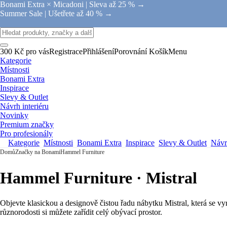
Bonami Extra × Micadoni |
Sleva až 25 % →
Summer Sale |
Ušetřete až 40 % →
300 Kč pro vás
Registrace
Přihlášení
Porovnání
Košík
Menu
Kategorie
Místnosti
Bonami Extra
Inspirace
Slevy & Outlet
Návrh interiéru
Novinky
Premium značky
Pro profesionály
Kategorie
Místnosti
Bonami Extra
Inspirace
Slevy & Outlet
Návrh
Domů
Značky na Bonami
Hammel Furniture
Hammel Furniture · Mistral
Objevte klasickou a designově čistou řadu nábytku Mistral, která se v
různorodosti si můžete zařídit celý obývací prostor.