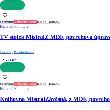
DO KOŠÍKU
Premium
Výhodná cena
Jen na Bonami
Hammel Furniture
TV stolek Mistral
Z MDF, povrchová úprava:
Skladem
Poslední kousek
12 543 Kč
DO KOŠÍKU
Premium
Výhodná cena
Jen na Bonami
Hammel Furniture
Knihovna Mistral
Závěsná, z MDF, povrchov