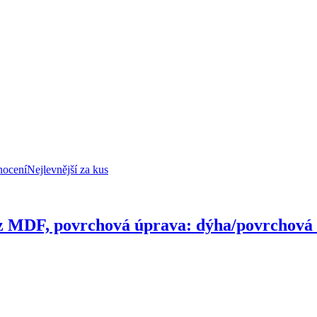
nocení
Nejlevnější za kus
z MDF, povrchová úprava: dýha/povrchová úp