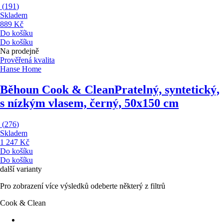
(
191
)
Skladem
889 Kč
Do košíku
Do košíku
Na prodejně
Prověřená kvalita
Hanse Home
Běhoun Cook & Clean
Pratelný, syntetický,
s nízkým vlasem, černý, 50x150 cm
(
276
)
Skladem
1 247 Kč
Do košíku
Do košíku
další varianty
Pro zobrazení více výsledků odeberte některý z filtrů
Cook & Clean