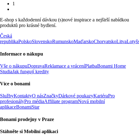
1
E-shop s každodenní dávkou (s)nové inspirace a nejširší nabídkou
produktů pro krásné bydlení.
Česká
republika
Polsko
Slovensko
Rumunsko
Maďarsko
Chorvatsko
Litva
Lotyš
Informace o nákupu
Vše o nákupu
Doprava
Reklamace a vrácení
Platba
Bonami Home
Studia
Jak fungují kredity
Více o bonami
Služby
Kontakty
O nás
Značky
Dárkové poukazy
Kariéra
Pro
profesionály
Pro média
Affiliate program
Nová mobilní
aplikace
BonamiStar
Bonami prodejny v Praze
Stáhněte si Mobilní aplikaci