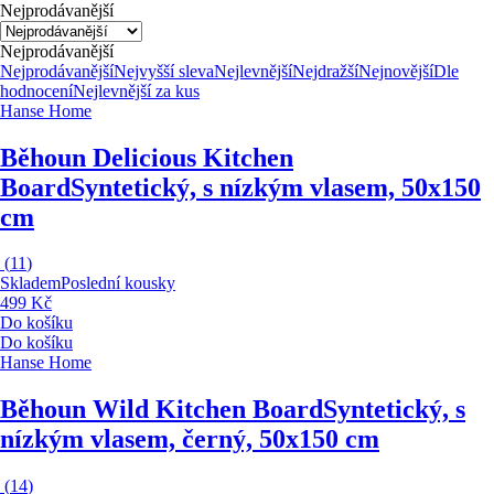
Nejprodávanější
Nejprodávanější
Nejprodávanější
Nejvyšší sleva
Nejlevnější
Nejdražší
Nejnovější
Dle
hodnocení
Nejlevnější za kus
Hanse Home
Běhoun Delicious Kitchen
Board
Syntetický, s nízkým vlasem, 50x150
cm
(
11
)
Skladem
Poslední kousky
499 Kč
Do košíku
Do košíku
Hanse Home
Běhoun Wild Kitchen Board
Syntetický, s
nízkým vlasem, černý, 50x150 cm
(
14
)