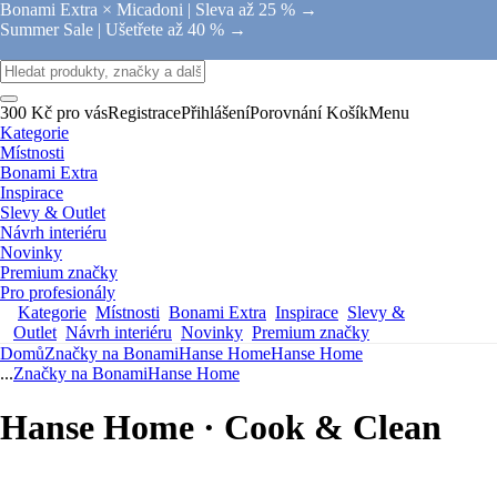
Bonami Extra × Micadoni |
Sleva až 25 % →
Summer Sale |
Ušetřete až 40 % →
300 Kč pro vás
Registrace
Přihlášení
Porovnání
Košík
Menu
Kategorie
Místnosti
Bonami Extra
Inspirace
Slevy & Outlet
Návrh interiéru
Novinky
Premium značky
Pro profesionály
Kategorie
Místnosti
Bonami Extra
Inspirace
Slevy &
Outlet
Návrh interiéru
Novinky
Premium značky
Domů
Značky na Bonami
Hanse Home
Hanse Home
...
Značky na Bonami
Hanse Home
Hanse Home · Cook & Clean