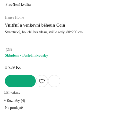
Prověřená kvalita
Hanse Home
Vnitřní a venkovní běhoun Coin
Syntetický, bouclé, bez vlasu, světle šedý, 80x200 cm
(
23
)
Skladem
Poslední kousky
1 759 Kč
DO KOŠÍKU
další varianty
+ Rozměry (4)
Na prodejně