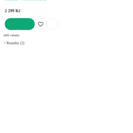
2 299 Kč
DO KOŠÍKU
další varianty
+ Rozměry (2)