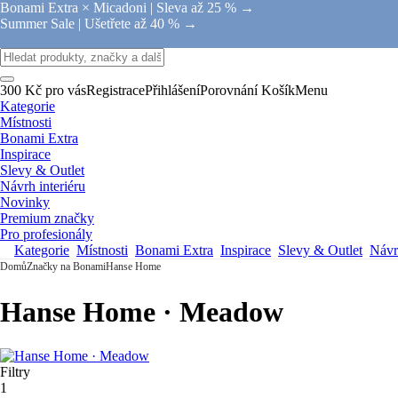
Bonami Extra × Micadoni |
Sleva až 25 % →
Summer Sale |
Ušetřete až 40 % →
300 Kč pro vás
Registrace
Přihlášení
Porovnání
Košík
Menu
Kategorie
Místnosti
Bonami Extra
Inspirace
Slevy & Outlet
Návrh interiéru
Novinky
Premium značky
Pro profesionály
Kategorie
Místnosti
Bonami Extra
Inspirace
Slevy & Outlet
Návrh
Domů
Značky na Bonami
Hanse Home
Hanse Home · Meadow
Filtry
1