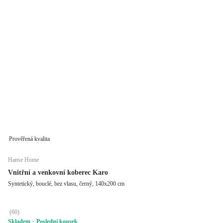
Prověřená kvalita
Hanse Home
Vnitřní a venkovní koberec Karo
Syntetický, bouclé, bez vlasu, černý, 140x200 cm
(
60
)
Skladem
Poslední kousek