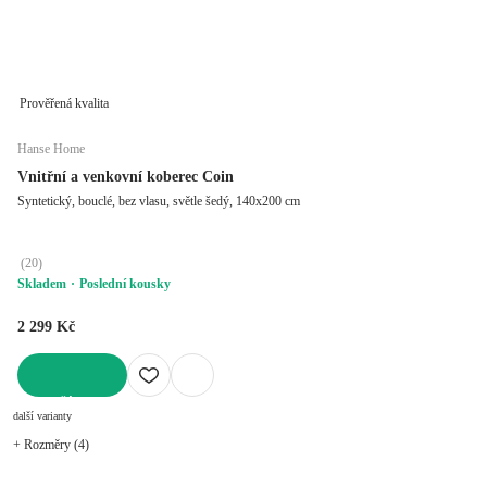
Prověřená kvalita
Hanse Home
Vnitřní a venkovní koberec Coin
Syntetický, bouclé, bez vlasu, světle šedý, 140x200 cm
(
20
)
Skladem
Poslední kousky
2 299 Kč
DO KOŠÍKU
další varianty
+ Rozměry (4)