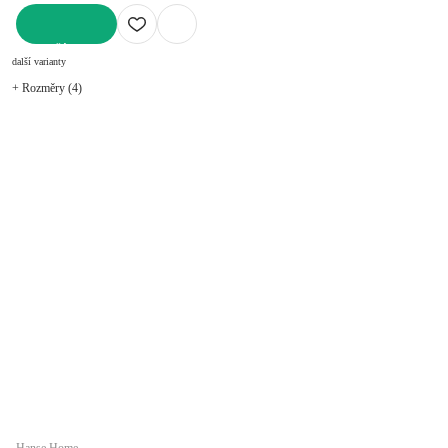
DO KOŠÍKU
další varianty
+ Rozměry (4)
Hanse Home