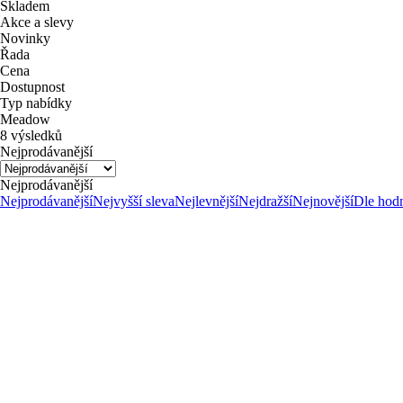
Skladem
Akce a slevy
Novinky
Řada
Cena
Dostupnost
Typ nabídky
Meadow
8 výsledků
Nejprodávanější
Nejprodávanější
Nejprodávanější
Nejvyšší sleva
Nejlevnější
Nejdražší
Nejnovější
Dle hod