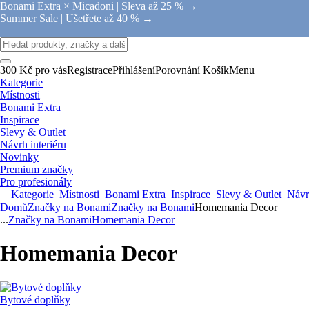
Bonami Extra × Micadoni |
Sleva až 25 % →
Summer Sale |
Ušetřete až 40 % →
300 Kč pro vás
Registrace
Přihlášení
Porovnání
Košík
Menu
Kategorie
Místnosti
Bonami Extra
Inspirace
Slevy & Outlet
Návrh interiéru
Novinky
Premium značky
Pro profesionály
Kategorie
Místnosti
Bonami Extra
Inspirace
Slevy & Outlet
Návrh
Domů
Značky na Bonami
Značky na Bonami
Homemania Decor
...
Značky na Bonami
Homemania Decor
Homemania Decor
Bytové doplňky