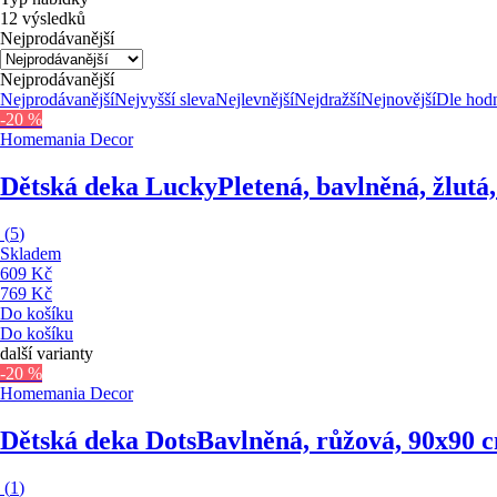
12 výsledků
Nejprodávanější
Nejprodávanější
Nejprodávanější
Nejvyšší sleva
Nejlevnější
Nejdražší
Nejnovější
Dle hod
-20 %
Homemania Decor
Dětská deka Lucky
Pletená, bavlněná, žlutá
(
5
)
Skladem
609 Kč
769 Kč
Do košíku
Do košíku
další varianty
-20 %
Homemania Decor
Dětská deka Dots
Bavlněná, růžová, 90x90 
(
1
)