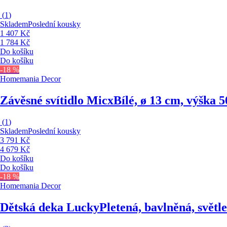
(
1
)
Skladem
Poslední kousky
1 407 Kč
1 784 Kč
Do košíku
Do košíku
-18 %
Homemania Decor
Závěsné svítidlo Micx
Bílé, ø 13 cm, výška 
(
1
)
Skladem
Poslední kousky
3 791 Kč
4 679 Kč
Do košíku
Do košíku
-18 %
Homemania Decor
Dětská deka Lucky
Pletená, bavlněná, světl