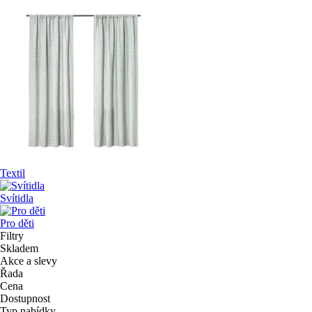
Textil
Svítidla
Pro děti
Filtry
Skladem
Akce a slevy
Řada
Cena
Dostupnost
Typ nabídky