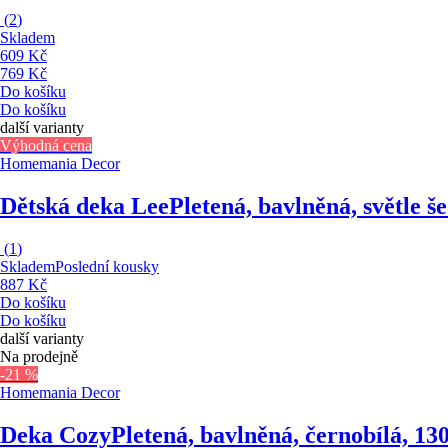
(
2
)
Skladem
609 Kč
769 Kč
Do košíku
Do košíku
další varianty
Výhodná cena
Homemania Decor
Dětská deka Lee
Pletená, bavlněná, světle š
(
1
)
Skladem
Poslední kousky
887 Kč
Do košíku
Do košíku
další varianty
Na prodejně
-21 %
Homemania Decor
Deka Cozy
Pletená, bavlněná, černobílá, 1