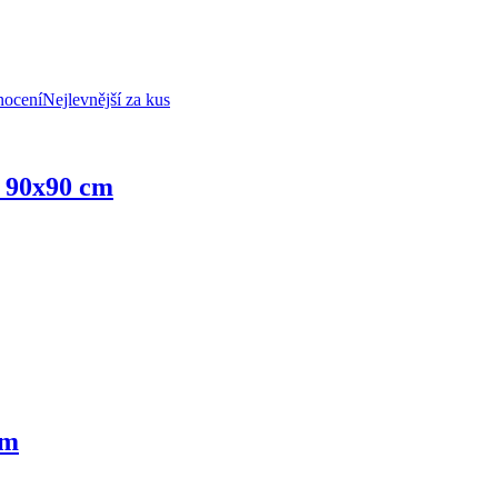
nocení
Nejlevnější za kus
, 90x90 cm
cm