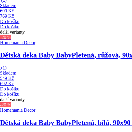
(
2
)
Skladem
609 Kč
769 Kč
Do košíku
Do košíku
další varianty
-20 %
Homemania Decor
Dětská deka Baby Baby
Pletená, růžová, 90
(
1
)
Skladem
549 Kč
692 Kč
Do košíku
Do košíku
další varianty
-20 %
Homemania Decor
Dětská deka Baby Baby
Pletená, bílá, 90x9