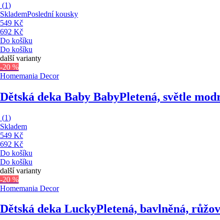
(
1
)
Skladem
Poslední kousky
549 Kč
692 Kč
Do košíku
Do košíku
další varianty
-20 %
Homemania Decor
Dětská deka Baby Baby
Pletená, světle mod
(
1
)
Skladem
549 Kč
692 Kč
Do košíku
Do košíku
další varianty
-20 %
Homemania Decor
Dětská deka Lucky
Pletená, bavlněná, růžo