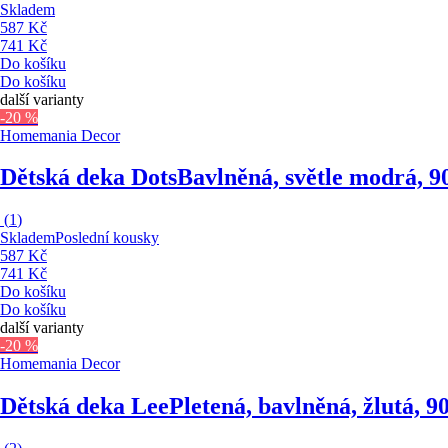
Skladem
587 Kč
741 Kč
Do košíku
Do košíku
další varianty
-20 %
Homemania Decor
Dětská deka Dots
Bavlněná, světle modrá, 
(
1
)
Skladem
Poslední kousky
587 Kč
741 Kč
Do košíku
Do košíku
další varianty
-20 %
Homemania Decor
Dětská deka Lee
Pletená, bavlněná, žlutá, 