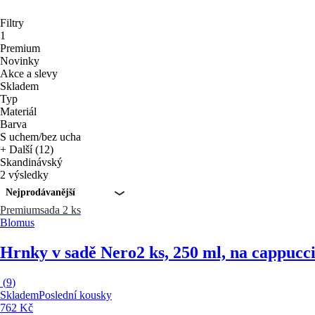
Filtry
1
Premium
Novinky
Akce a slevy
Skladem
Typ
Materiál
Barva
S uchem/bez ucha
+ Další (12)
Skandinávský
2 výsledky
Nejprodávanější
Premium
sada 2 ks
Blomus
Hrnky v sadě Nero
2 ks, 250 ml, na cappucc
(
9
)
Skladem
Poslední kousky
762 Kč