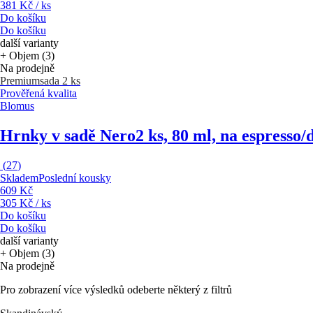
381 Kč / ks
Do košíku
Do košíku
další varianty
+ Objem (3)
Na prodejně
Premium
sada 2 ks
Prověřená kvalita
Blomus
Hrnky v sadě Nero
2 ks, 80 ml, na espresso
(
27
)
Skladem
Poslední kousky
609 Kč
305 Kč / ks
Do košíku
Do košíku
další varianty
+ Objem (3)
Na prodejně
Pro zobrazení více výsledků odeberte některý z filtrů