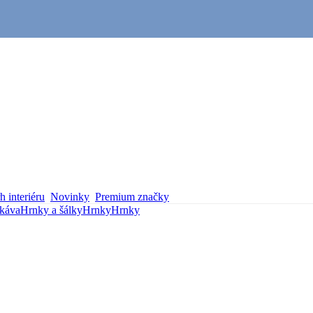
 interiéru
Novinky
Premium značky
 káva
Hrnky a šálky
Hrnky
Hrnky