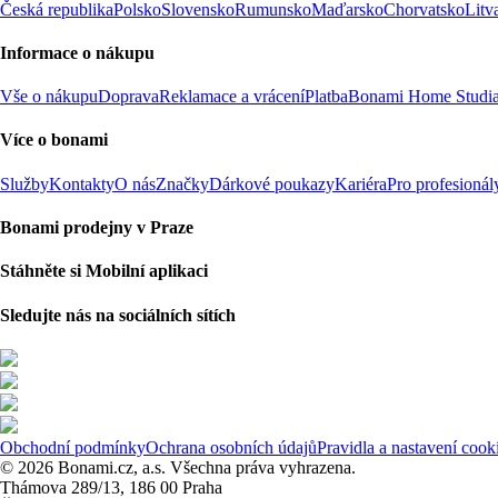
Česká republika
Polsko
Slovensko
Rumunsko
Maďarsko
Chorvatsko
Litv
Informace o nákupu
Vše o nákupu
Doprava
Reklamace a vrácení
Platba
Bonami Home Studi
Více o bonami
Služby
Kontakty
O nás
Značky
Dárkové poukazy
Kariéra
Pro profesionál
Bonami prodejny v Praze
Stáhněte si Mobilní aplikaci
Sledujte nás na sociálních sítích
Obchodní podmínky
Ochrana osobních údajů
Pravidla a nastavení cook
© 2026 Bonami.cz, a.s. Všechna práva vyhrazena.
Thámova 289/13, 186 00 Praha