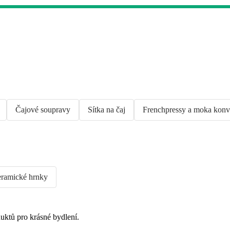
Čajové soupravy
Sítka na čaj
Frenchpressy a moka konv
ramické hrnky
uktů pro krásné bydlení.