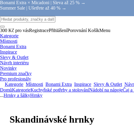
Bonami Extra × Micadoni |
Sleva až 25 % →
Summer Sale |
Ušetřete až 40 % →
300 Kč pro vás
Registrace
Přihlášení
Porovnání
Košík
Menu
Kategorie
Místnosti
Bonami Extra
Inspirace
Slevy & Outlet
Návrh interiéru
Novinky
Premium značky
Pro profesionály
Kategorie
Místnosti
Bonami Extra
Inspirace
Slevy & Outlet
Návrh
Domů
Kategorie
Kuchyňské potřeby a stolování
Nádobí na nápoje
Čaj a
...
Hrnky a šálky
Hrnky
Skandinávské hrnky