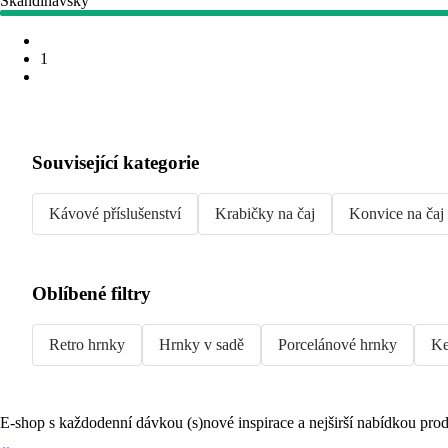
Skandinávský
1
Související kategorie
Kávové příslušenství
Krabičky na čaj
Konvice na čaj
Oblíbené filtry
Retro hrnky
Hrnky v sadě
Porcelánové hrnky
Ke
E-shop s každodenní dávkou (s)nové inspirace a nejširší nabídkou prod