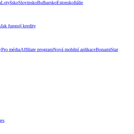
a
Lotyšsko
Slovinsko
Bulharsko
Estonsko
Itálie
a
Jak fungují kredity
y
Pro média
Affiliate program
Nová mobilní aplikace
BonamiStar
ies