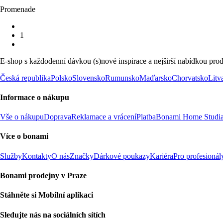
Promenade
1
E-shop s každodenní dávkou (s)nové inspirace a nejširší nabídkou prod
Česká republika
Polsko
Slovensko
Rumunsko
Maďarsko
Chorvatsko
Litv
Informace o nákupu
Vše o nákupu
Doprava
Reklamace a vrácení
Platba
Bonami Home Studi
Více o bonami
Služby
Kontakty
O nás
Značky
Dárkové poukazy
Kariéra
Pro profesionál
Bonami prodejny v Praze
Stáhněte si Mobilní aplikaci
Sledujte nás na sociálních sítích