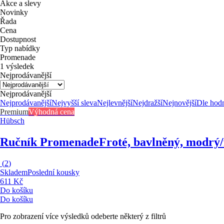
Akce a slevy
Novinky
Řada
Cena
Dostupnost
Typ nabídky
Promenade
1 výsledek
Nejprodávanější
Nejprodávanější
Nejprodávanější
Nejvyšší sleva
Nejlevnější
Nejdražší
Nejnovější
Dle hod
Premium
Výhodná cena
Hübsch
Ručník Promenade
Froté, bavlněný, modrý/
(
2
)
Skladem
Poslední kousky
611 Kč
Do košíku
Do košíku
Pro zobrazení více výsledků odeberte některý z filtrů