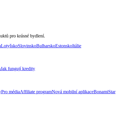
uktů pro krásné bydlení.
a
Lotyšsko
Slovinsko
Bulharsko
Estonsko
Itálie
a
Jak fungují kredity
y
Pro média
Affiliate program
Nová mobilní aplikace
BonamiStar