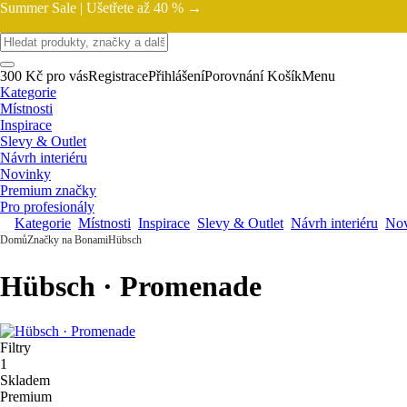
Summer Sale |
Ušetřete až 40 % →
300 Kč pro vás
Registrace
Přihlášení
Porovnání
Košík
Menu
Kategorie
Místnosti
Inspirace
Slevy & Outlet
Návrh interiéru
Novinky
Premium značky
Pro profesionály
Kategorie
Místnosti
Inspirace
Slevy & Outlet
Návrh interiéru
Nov
Domů
Značky na Bonami
Hübsch
Hübsch · Promenade
Filtry
1
Skladem
Premium