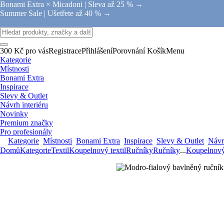
Bonami Extra × Micadoni |
Sleva až 25 % →
Summer Sale |
Ušetřete až 40 % →
300 Kč pro vás
Registrace
Přihlášení
Porovnání
Košík
Menu
Kategorie
Místnosti
Bonami Extra
Inspirace
Slevy & Outlet
Návrh interiéru
Novinky
Premium značky
Pro profesionály
Kategorie
Místnosti
Bonami Extra
Inspirace
Slevy & Outlet
Návrh
Domů
Kategorie
Textil
Koupelnový textil
Ručníky
Ručníky
...
Koupelnový 