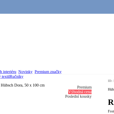
 interiéru
Novinky
Premium značky
textil
Ručníky
ID: 
Premium
Hüb
Výhodná cena
Poslední kousky
R
Fro