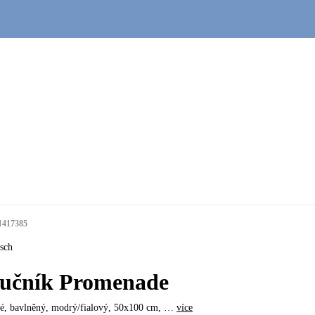
1417385
sch
učník Promenade
té, bavlněný, modrý/fialový, 50x100 cm
, …
více