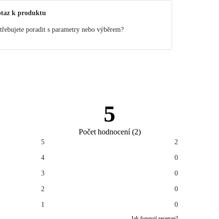
taz k produktu
třebujete poradit s parametry nebo výběrem?
5
Počet hodnocení
(
2
)
5
2
4
0
3
0
2
0
1
0
Jak fungují recenze?