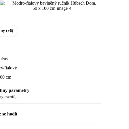
hny
(+6)
é
něný
ý/fialový
00 cm
hny parametry
y, materiál, …
 se hodit