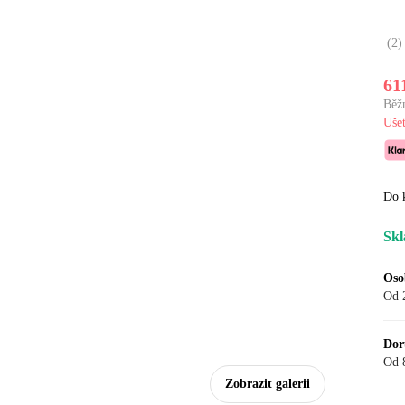
(
2
)
61
Běž
Ušet
Do 
Skl
Oso
Od 
Dor
Od 
Zobrazit galerii