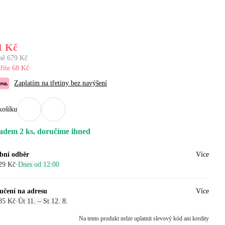
1 Kč
ně 679 Kč
říte 68 Kč
Zaplatím na třetiny bez navýšení
košíku
adem 2 ks, doručíme ihned
bní odběr
Více
29 Kč
·
Dnes od 12:00
učení na adresu
Více
85 Kč
·
Út 11. – St 12. 8.
Na tento produkt nelze uplatnit slevový kód ani kredity