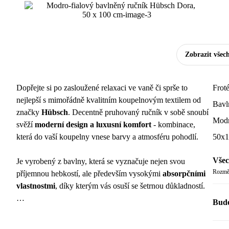
Zobrazit všec
Dopřejte si po zasloužené relaxaci ve vaně či sprše to
Frot
nejlepší s mimořádně kvalitním koupelnovým textilem od
Bavl
značky
Hübsch
. Decentně pruhovaný ručník v sobě snoubí
Modr
svěží
moderní design a luxusní komfort
- kombinace,
která do vaší koupelny vnese barvy a atmosféru pohodlí.
50x1
Všec
Je vyrobený z bavlny, která se vyznačuje nejen svou
Rozměr
příjemnou hebkostí, ale především vysokými
absorpčními
vlastnostmi
, díky kterým vás osuší se šetrnou důkladností.
Bude
Produkt má mezinárodně uznávaný cetifikát
Oeko-Tex
Standard 100
, který zaručuje zdravotní nezávadnost