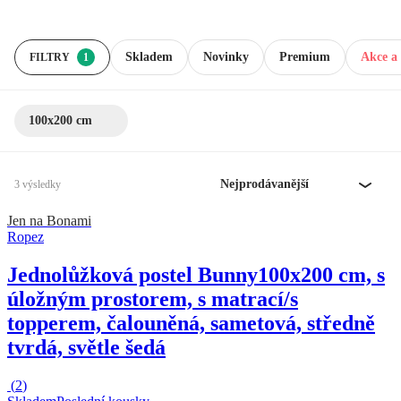
Skladem
Novinky
Premium
Akce a 
FILTRY
1
100x200 cm
Nejprodávanější
3 výsledky
Jen na Bonami
Ropez
Jednolůžková postel Bunny
100x200 cm, s
úložným prostorem, s matrací/s
topperem, čalouněná, sametová, středně
tvrdá, světle šedá
(
2
)