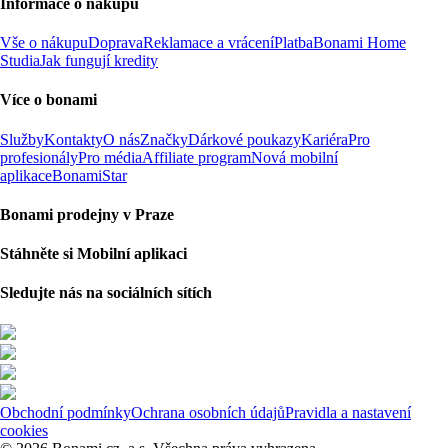
Informace o nákupu
Vše o nákupu
Doprava
Reklamace a vrácení
Platba
Bonami Home
Studia
Jak fungují kredity
Více o bonami
Služby
Kontakty
O nás
Značky
Dárkové poukazy
Kariéra
Pro
profesionály
Pro média
Affiliate program
Nová mobilní
aplikace
BonamiStar
Bonami prodejny v Praze
Stáhněte si Mobilní aplikaci
Sledujte nás na sociálních sítích
Obchodní podmínky
Ochrana osobních údajů
Pravidla a nastavení
cookies