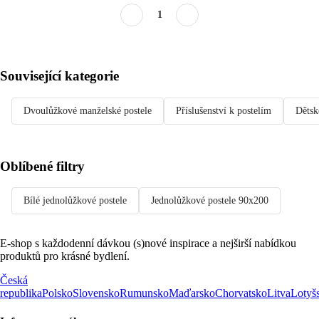
1
Související kategorie
Dvoulůžkové manželské postele
Příslušenství k postelím
Dětsk
Oblíbené filtry
Bílé jednolůžkové postele
Jednolůžkové postele 90x200
E-shop s každodenní dávkou (s)nové inspirace a nejširší nabídkou
produktů pro krásné bydlení.
Česká
republika
Polsko
Slovensko
Rumunsko
Maďarsko
Chorvatsko
Litva
Lotyš