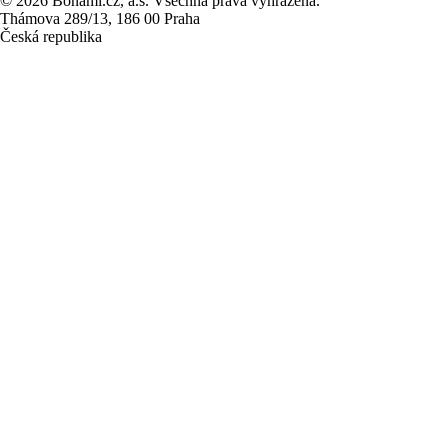
© 2026 Bonami.cz, a.s. Všechna práva vyhrazena.
Thámova 289/13, 186 00 Praha
Česká republika