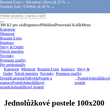
Bonami Extra × Micadoni |
Sleva až 25 % →
Summer Sale |
Ušetřete až 40 % →
300 Kč pro vás
Registrace
Přihlášení
Porovnání
Košík
Menu
Kategorie
Místnosti
Bonami Extra
Inspirace
Slevy & Outlet
Návrh interiéru
Novinky
Premium značky
Pro profesionály
Kategorie
Místnosti
Bonami Extra
Inspirace
Slevy &
Outlet
Návrh interiéru
Novinky
Premium značky
Domů
Kategorie
Nábytek
Postele a
...
Postele
Jednolůžkové
matrace
Postele
Jednolůžkové
postele
postele
Jednolůžkové postele
Jednolůžkové postele 100x200