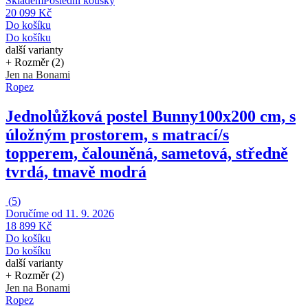
Skladem
Poslední kousky
20 099 Kč
Do košíku
Do košíku
další varianty
+ Rozměr (2)
Jen na Bonami
Ropez
Jednolůžková postel Bunny
100x200 cm, s
úložným prostorem, s matrací/s
topperem, čalouněná, sametová, středně
tvrdá, tmavě modrá
(
5
)
Doručíme od 11. 9. 2026
18 899 Kč
Do košíku
Do košíku
další varianty
+ Rozměr (2)
Jen na Bonami
Ropez