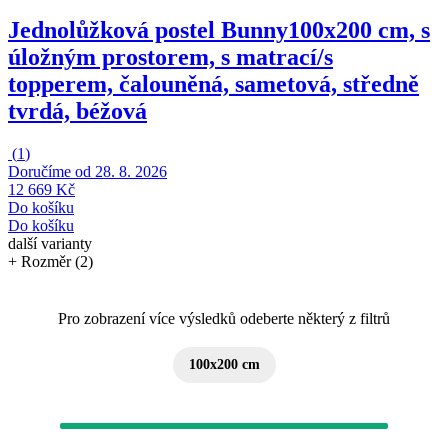
Jednolůžková postel Bunny
100x200 cm, s
úložným prostorem, s matrací/s
topperem, čalouněná, sametová, středně
tvrdá, béžová
(
1
)
Doručíme od 28. 8. 2026
12 669 Kč
Do košíku
Do košíku
další varianty
+ Rozměr (2)
Pro zobrazení více výsledků odeberte některý z filtrů
100x200 cm