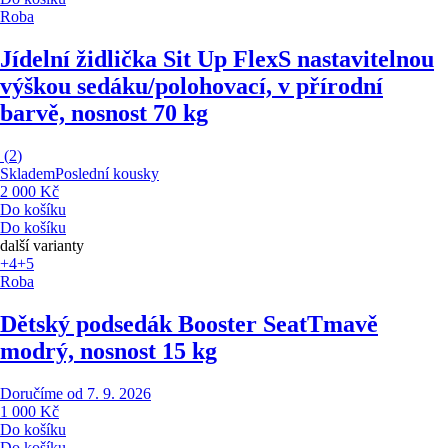
Roba
Jídelní židlička Sit Up Flex
S nastavitelnou
výškou sedáku/polohovací, v přírodní
barvě, nosnost 70 kg
(
2
)
Skladem
Poslední kousky
2 000 Kč
Do košíku
Do košíku
další varianty
+4
+5
Roba
Dětský podsedák Booster Seat
Tmavě
modrý, nosnost 15 kg
Doručíme od 7. 9. 2026
1 000 Kč
Do košíku
Do košíku