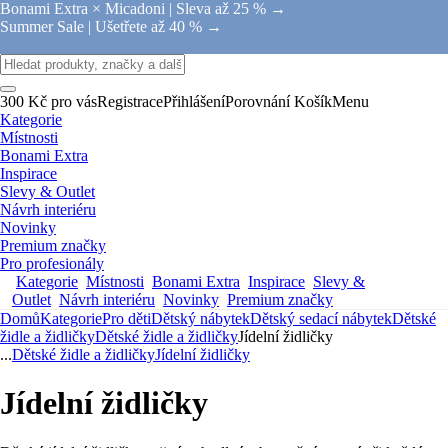
Bonami Extra × Micadoni |
Sleva až 25 % →
Summer Sale |
Ušetřete až 40 % →
300 Kč pro vás
Registrace
Přihlášení
Porovnání
Košík
Menu
Kategorie
Místnosti
Bonami Extra
Inspirace
Slevy & Outlet
Návrh interiéru
Novinky
Premium značky
Pro profesionály
Kategorie
Místnosti
Bonami Extra
Inspirace
Slevy &
Outlet
Návrh interiéru
Novinky
Premium značky
Domů
Kategorie
Pro děti
Dětský nábytek
Dětský sedací nábytek
Dětské
židle a židličky
Dětské židle a židličky
Jídelní židličky
...
Dětské židle a židličky
Jídelní židličky
Jídelní židličky