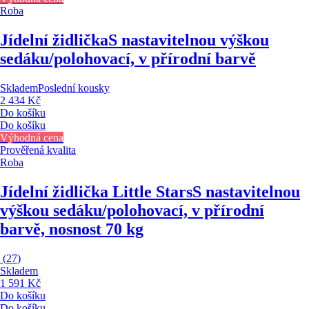
Roba
Jídelní židlička
S nastavitelnou výškou
sedáku/polohovací, v přírodní barvě
Skladem
Poslední kousky
2 434 Kč
Do košíku
Do košíku
Výhodná cena
Prověřená kvalita
Roba
Jídelní židlička Little Stars
S nastavitelnou
výškou sedáku/polohovací, v přírodní
barvě, nosnost 70 kg
(
27
)
Skladem
1 591 Kč
Do košíku
Do košíku