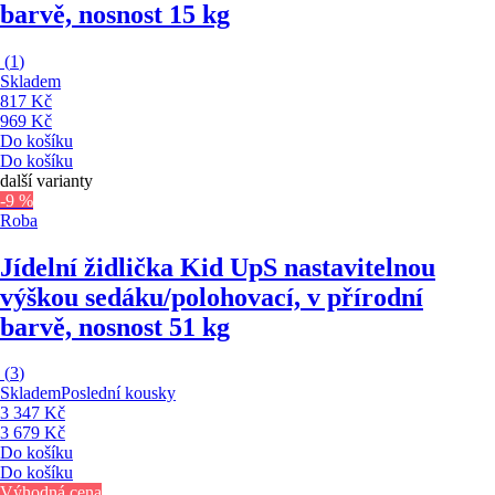
barvě, nosnost 15 kg
(
1
)
Skladem
817 Kč
969 Kč
Do košíku
Do košíku
další varianty
-9 %
Roba
Jídelní židlička Kid Up
S nastavitelnou
výškou sedáku/polohovací, v přírodní
barvě, nosnost 51 kg
(
3
)
Skladem
Poslední kousky
3 347 Kč
3 679 Kč
Do košíku
Do košíku
Výhodná cena