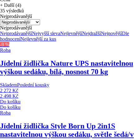
+ Další (4)
35 výsledků
Nejprodávanější
Nejprodávanější
Nejprodávanější
Nejvyšší sleva
Nejlevnější
Nejdražší
Nejnovější
Dle
hodnocení
Nejlevnější za kus
-9 %
Roba
Jídelní židlička Nature UP
S nastavitelnou
výškou sedáku, bílá, nosnost 70 kg
Skladem
Poslední kousky
2 272 Kč
2 498 Kč
Do košíku
Do košíku
Roba
Jídelní židlička Style Born Up 2in1
S
nastavitelnou výškou sedáku, světle šedá/v