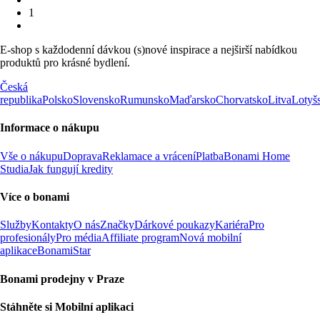
1
E-shop s každodenní dávkou (s)nové inspirace a nejširší nabídkou
produktů pro krásné bydlení.
Česká
republika
Polsko
Slovensko
Rumunsko
Maďarsko
Chorvatsko
Litva
Lotyš
Informace o nákupu
Vše o nákupu
Doprava
Reklamace a vrácení
Platba
Bonami Home
Studia
Jak fungují kredity
Více o bonami
Služby
Kontakty
O nás
Značky
Dárkové poukazy
Kariéra
Pro
profesionály
Pro média
Affiliate program
Nová mobilní
aplikace
BonamiStar
Bonami prodejny v Praze
Stáhněte si Mobilní aplikaci