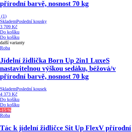
přírodní barvě, nosnost 70 kg
(
1
)
Skladem
Poslední kousky
3 709 Kč
Do košíku
Do košíku
další varianty
Roba
Jídelní židlička Born Up 2in1 Luxe
S
nastavitelnou výškou sedáku, béžová/v
přírodní barvě, nosnost 70 kg
Skladem
Poslední kousek
4 373 Kč
Do košíku
Do košíku
-15 %
Roba
Tác k jídelní židličce Sit Up Flex
V přírodní