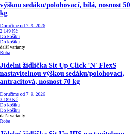
výškou sedáku/polohovací, bílá, nosnost 50
kg
Doručíme od 7. 9. 2026
2 149 Kč
Do košíku
Do košíku
další varianty
Roba
Jídelní židlička Sit Up Click 'N' Flex
S
nastavitelnou výškou sedáku/polohovací,
antracitová, nosnost 70 kg
Doručíme od 7. 9. 2026
3 189 Kč
Do košíku
Do košíku
další varianty
Roba
Jídelní židlička Sit Up III
S nastavitelnou