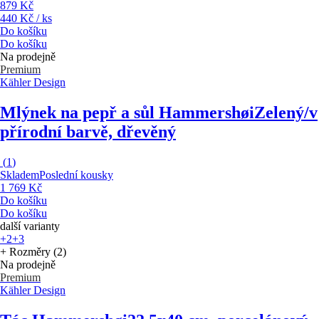
879 Kč
440 Kč / ks
Do košíku
Do košíku
Na prodejně
Premium
Kähler Design
Mlýnek na pepř a sůl Hammershøi
Zelený/v
přírodní barvě, dřevěný
(
1
)
Skladem
Poslední kousky
1 769 Kč
Do košíku
Do košíku
další varianty
+2
+3
+ Rozměry (2)
Na prodejně
Premium
Kähler Design