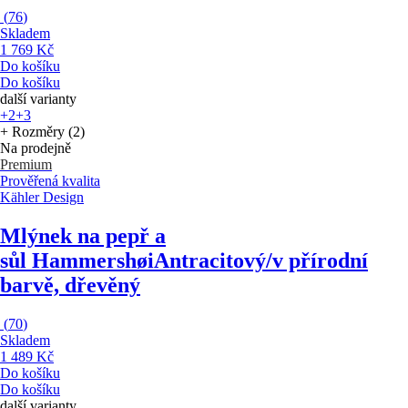
(
76
)
Skladem
1 769 Kč
Do košíku
Do košíku
další varianty
+2
+3
+ Rozměry (2)
Na prodejně
Premium
Prověřená kvalita
Kähler Design
Mlýnek na pepř a
sůl Hammershøi
Antracitový/v přírodní
barvě, dřevěný
(
70
)
Skladem
1 489 Kč
Do košíku
Do košíku
další varianty