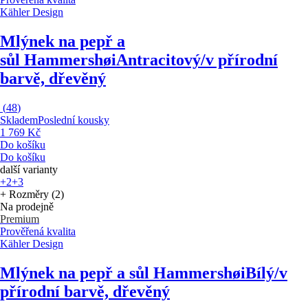
Kähler Design
Mlýnek na pepř a
sůl Hammershøi
Antracitový/v přírodní
barvě, dřevěný
(
48
)
Skladem
Poslední kousky
1 769 Kč
Do košíku
Do košíku
další varianty
+2
+3
+ Rozměry (2)
Na prodejně
Premium
Prověřená kvalita
Kähler Design
Mlýnek na pepř a sůl Hammershøi
Bílý/v
přírodní barvě, dřevěný