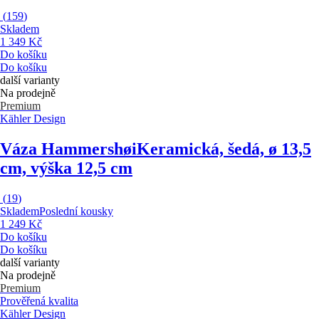
(
159
)
Skladem
1 349 Kč
Do košíku
Do košíku
další varianty
Na prodejně
Premium
Kähler Design
Váza Hammershøi
Keramická, šedá, ø 13,5
cm, výška 12,5 cm
(
19
)
Skladem
Poslední kousky
1 249 Kč
Do košíku
Do košíku
další varianty
Na prodejně
Premium
Prověřená kvalita
Kähler Design