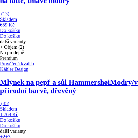
na latte, tmavě modrý
(
13
)
Skladem
659 Kč
Do košíku
Do košíku
další varianty
+ Objem (2)
Na prodejně
Premium
Prověřená kvalita
Kähler Design
Mlýnek na pepř a sůl Hammershøi
Modrý/v
přírodní barvě, dřevěný
(
35
)
Skladem
1 769 Kč
Do košíku
Do košíku
další varianty
+2
+3