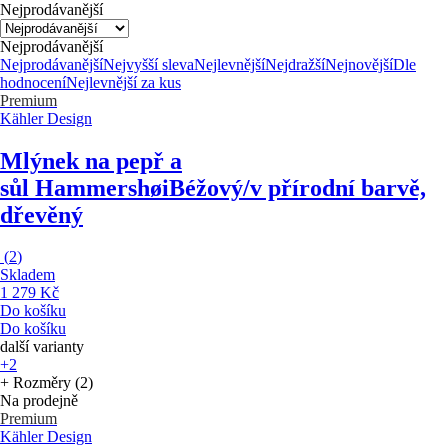
Nejprodávanější
Nejprodávanější
Nejprodávanější
Nejvyšší sleva
Nejlevnější
Nejdražší
Nejnovější
Dle
hodnocení
Nejlevnější za kus
Premium
Kähler Design
Mlýnek na pepř a
sůl Hammershøi
Béžový/v přírodní barvě,
dřevěný
(
2
)
Skladem
1 279 Kč
Do košíku
Do košíku
další varianty
+2
+ Rozměry (2)
Na prodejně
Premium
Kähler Design