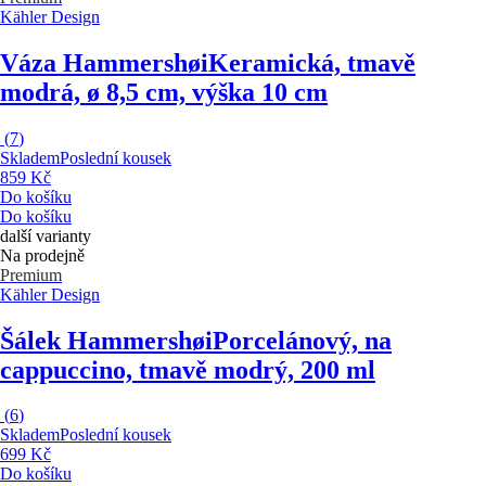
Kähler Design
Váza Hammershøi
Keramická, tmavě
modrá, ø 8,5 cm, výška 10 cm
(
7
)
Skladem
Poslední kousek
859 Kč
Do košíku
Do košíku
další varianty
Na prodejně
Premium
Kähler Design
Šálek Hammershøi
Porcelánový, na
cappuccino, tmavě modrý, 200 ml
(
6
)
Skladem
Poslední kousek
699 Kč
Do košíku