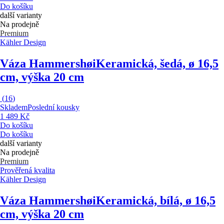
Do košíku
další varianty
Na prodejně
Premium
Kähler Design
Váza Hammershøi
Keramická, šedá, ø 16,5
cm, výška 20 cm
(
16
)
Skladem
Poslední kousky
1 489 Kč
Do košíku
Do košíku
další varianty
Na prodejně
Premium
Prověřená kvalita
Kähler Design
Váza Hammershøi
Keramická, bílá, ø 16,5
cm, výška 20 cm