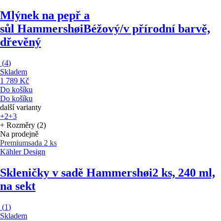
Mlýnek na pepř a
sůl Hammershøi
Béžový/v přírodní barvě,
dřevěný
(
4
)
Skladem
1 789 Kč
Do košíku
Do košíku
další varianty
+2
+3
+ Rozměry (2)
Na prodejně
Premium
sada 2 ks
Kähler Design
Skleničky v sadě Hammershøi
2 ks, 240 ml,
na sekt
(
1
)
Skladem