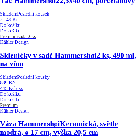
Tác Hammershøi
22,5x40 cm, porcelánový
Skladem
Poslední kousek
2 149 Kč
Do košíku
Do košíku
Premium
sada 2 ks
Kähler Design
Skleničky v sadě Hammershøi
2 ks, 490 ml,
na víno
Skladem
Poslední kousky
889 Kč
445 Kč / ks
Do košíku
Do košíku
Premium
Kähler Design
Váza Hammershøi
Keramická, světle
modrá, ø 17 cm, výška 20,5 cm