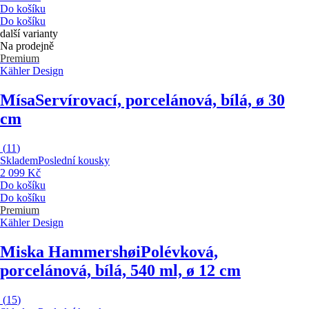
Do košíku
Do košíku
další varianty
Na prodejně
Premium
Kähler Design
Mísa
Servírovací, porcelánová, bílá, ø 30
cm
(
11
)
Skladem
Poslední kousky
2 099 Kč
Do košíku
Do košíku
Premium
Kähler Design
Miska Hammershøi
Polévková,
porcelánová, bílá, 540 ml, ø 12 cm
(
15
)