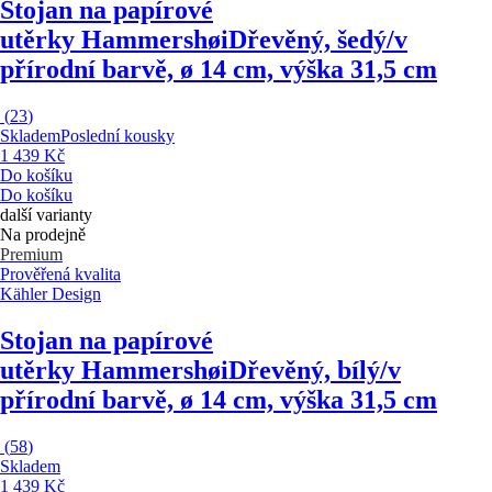
Stojan na papírové
utěrky Hammershøi
Dřevěný, šedý/v
přírodní barvě, ø 14 cm, výška 31,5 cm
(
23
)
Skladem
Poslední kousky
1 439 Kč
Do košíku
Do košíku
další varianty
Na prodejně
Premium
Prověřená kvalita
Kähler Design
Stojan na papírové
utěrky Hammershøi
Dřevěný, bílý/v
přírodní barvě, ø 14 cm, výška 31,5 cm
(
58
)
Skladem
1 439 Kč