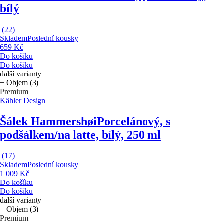
bílý
(
22
)
Skladem
Poslední kousky
659 Kč
Do košíku
Do košíku
další varianty
+ Objem (3)
Premium
Kähler Design
Šálek Hammershøi
Porcelánový, s
podšálkem/na latte, bílý, 250 ml
(
17
)
Skladem
Poslední kousky
1 009 Kč
Do košíku
Do košíku
další varianty
+ Objem (3)
Premium