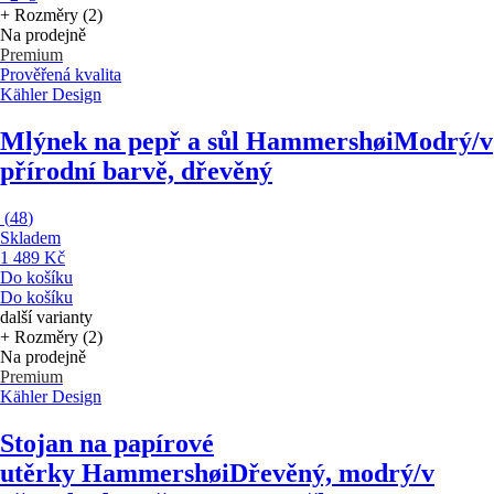
+ Rozměry (2)
Na prodejně
Premium
Prověřená kvalita
Kähler Design
Mlýnek na pepř a sůl Hammershøi
Modrý/v
přírodní barvě, dřevěný
(
48
)
Skladem
1 489 Kč
Do košíku
Do košíku
další varianty
+ Rozměry (2)
Na prodejně
Premium
Kähler Design
Stojan na papírové
utěrky Hammershøi
Dřevěný, modrý/v