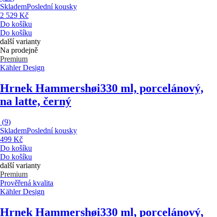
Skladem
Poslední kousky
2 529 Kč
Do košíku
Do košíku
další varianty
Na prodejně
Premium
Kähler Design
Hrnek Hammershøi
330 ml, porcelánový,
na latte, černý
(
9
)
Skladem
Poslední kousky
499 Kč
Do košíku
Do košíku
další varianty
Premium
Prověřená kvalita
Kähler Design
Hrnek Hammershøi
330 ml, porcelánový,