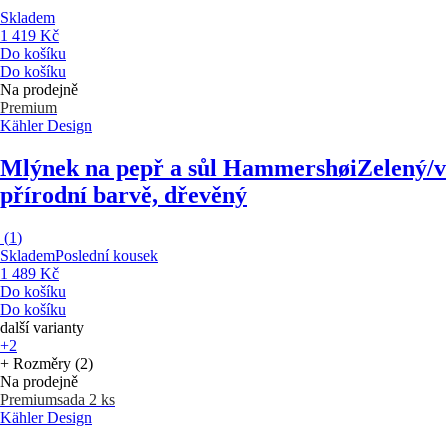
Skladem
1 419 Kč
Do košíku
Do košíku
Na prodejně
Premium
Kähler Design
Mlýnek na pepř a sůl Hammershøi
Zelený/v
přírodní barvě, dřevěný
(
1
)
Skladem
Poslední kousek
1 489 Kč
Do košíku
Do košíku
další varianty
+2
+ Rozměry (2)
Na prodejně
Premium
sada 2 ks
Kähler Design