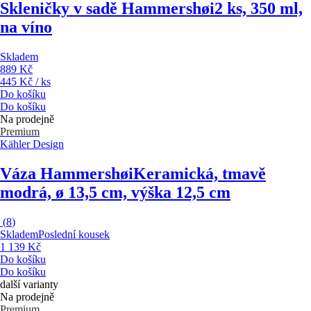
Skleničky v sadě Hammershøi
2 ks, 350 ml,
na víno
Skladem
889 Kč
445 Kč / ks
Do košíku
Do košíku
Na prodejně
Premium
Kähler Design
Váza Hammershøi
Keramická, tmavě
modrá, ø 13,5 cm, výška 12,5 cm
(
8
)
Skladem
Poslední kousek
1 139 Kč
Do košíku
Do košíku
další varianty
Na prodejně
Premium