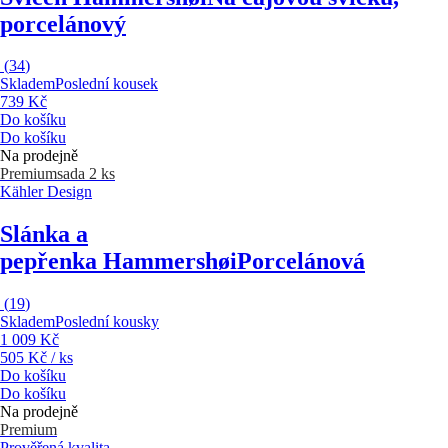
porcelánový
(
34
)
Skladem
Poslední kousek
739 Kč
Do košíku
Do košíku
Na prodejně
Premium
sada 2 ks
Kähler Design
Slánka a
pepřenka Hammershøi
Porcelánová
(
19
)
Skladem
Poslední kousky
1 009 Kč
505 Kč / ks
Do košíku
Do košíku
Na prodejně
Premium
Prověřená kvalita