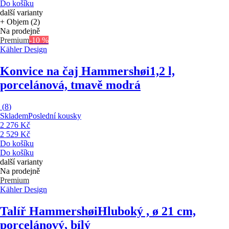
Do košíku
další varianty
+ Objem (2)
Na prodejně
Premium
-10 %
Kähler Design
Konvice na čaj Hammershøi
1,2 l,
porcelánová, tmavě modrá
(
8
)
Skladem
Poslední kousky
2 276 Kč
2 529 Kč
Do košíku
Do košíku
další varianty
Na prodejně
Premium
Kähler Design
Talíř Hammershøi
Hluboký , ø 21 cm,
porcelánový, bílý