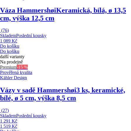
Váza Hammershøi
Keramická, bílá, ø 13,5
cm, výška 12,5 cm
(
76
)
Skladem
Poslední kousky
1 089 Kč
Do košíku
Do košíku
další varianty
Na prodejně
Premium
-15 %
Prověřená kvalita
Kähler Design
Vázy v sadě Hammershøi
3 ks, keramické,
bílé, ø 5 cm, výška 8,5 cm
(
27
)
Skladem
Poslední kousky
1 291 Kč
1 519 Kč