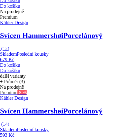
Do košíku
Do košíku
Na prodejně
Premium
Kähler Design
Svícen Hammershøi
Porcelánový
(
12
)
Skladem
Poslední kousky
679 Kč
Do košíku
Do košíku
další varianty
+ Průměr (3)
Na prodejně
Premium
-8 %
Kähler Design
Svícen Hammershøi
Porcelánový
(
14
)
Skladem
Poslední kousky
593 Kč