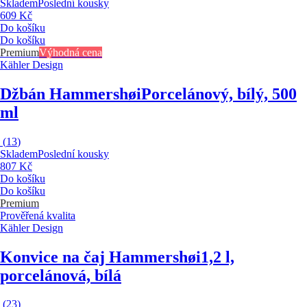
Skladem
Poslední kousky
609 Kč
Do košíku
Do košíku
Premium
Výhodná cena
Kähler Design
Džbán Hammershøi
Porcelánový, bílý, 500
ml
(
13
)
Skladem
Poslední kousky
807 Kč
Do košíku
Do košíku
Premium
Prověřená kvalita
Kähler Design
Konvice na čaj Hammershøi
1,2 l,
porcelánová, bílá
(
23
)