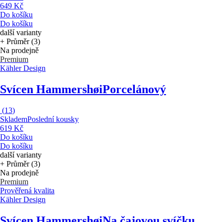
649 Kč
Do košíku
Do košíku
další varianty
+ Průměr (3)
Na prodejně
Premium
Kähler Design
Svícen Hammershøi
Porcelánový
(
13
)
Skladem
Poslední kousky
619 Kč
Do košíku
Do košíku
další varianty
+ Průměr (3)
Na prodejně
Premium
Prověřená kvalita
Kähler Design
Svícen Hammershøi
Na čajovou svíčku,