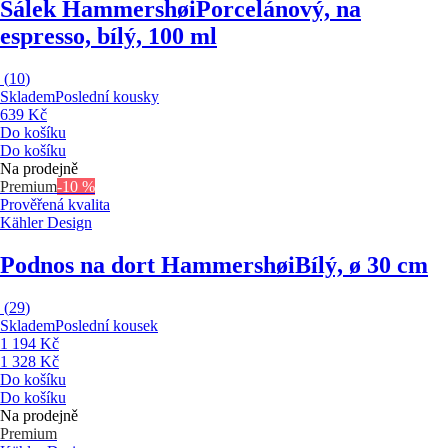
Šálek Hammershøi
Porcelánový, na
espresso, bílý, 100 ml
(
10
)
Skladem
Poslední kousky
639 Kč
Do košíku
Do košíku
Na prodejně
Premium
-10 %
Prověřená kvalita
Kähler Design
Podnos na dort Hammershøi
Bílý, ø 30 cm
(
29
)
Skladem
Poslední kousek
1 194 Kč
1 328 Kč
Do košíku
Do košíku
Na prodejně
Premium