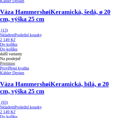
Kähler Design
Váza Hammershøi
Keramická, šedá, ø 20
cm, výška 25 cm
(
13
)
Skladem
Poslední kousky
2 149 Kč
Do košíku
Do košíku
další varianty
Na prodejně
Premium
Prověřená kvalita
Kähler Design
Váza Hammershøi
Keramická, bílá, ø 20
cm, výška 25 cm
(
93
)
Skladem
Poslední kousky
2 149 Kč
Do košíku