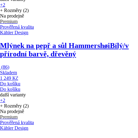
+2
+ Rozměry (2)
Na prodejně
Premium
Prověřená kvalita
Kähler Design
Mlýnek na pepř a sůl Hammershøi
Bílý/v
přírodní barvě, dřevěný
(
86
)
Skladem
1 249 Kč
Do košíku
Do košíku
další varianty
+2
+ Rozměry (2)
Na prodejně
Premium
Prověřená kvalita
Kähler Design