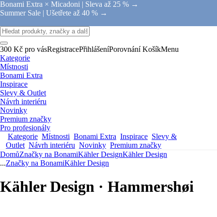
Bonami Extra × Micadoni |
Sleva až 25 % →
Summer Sale |
Ušetřete až 40 % →
300 Kč pro vás
Registrace
Přihlášení
Porovnání
Košík
Menu
Kategorie
Místnosti
Bonami Extra
Inspirace
Slevy & Outlet
Návrh interiéru
Novinky
Premium značky
Pro profesionály
Kategorie
Místnosti
Bonami Extra
Inspirace
Slevy &
Outlet
Návrh interiéru
Novinky
Premium značky
Domů
Značky na Bonami
Kähler Design
Kähler Design
...
Značky na Bonami
Kähler Design
Kähler Design · Hammershøi