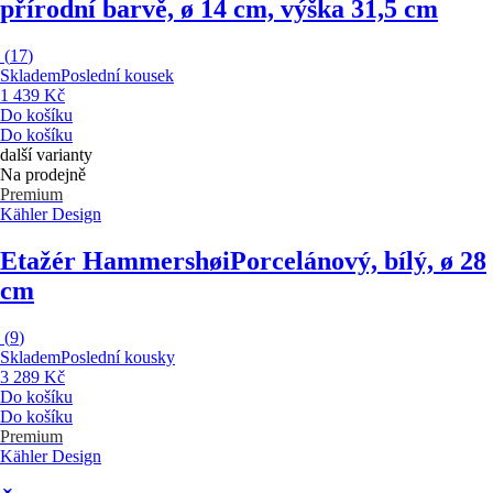
přírodní barvě, ø 14 cm, výška 31,5 cm
(
17
)
Skladem
Poslední kousek
1 439 Kč
Do košíku
Do košíku
další varianty
Na prodejně
Premium
Kähler Design
Etažér Hammershøi
Porcelánový, bílý, ø 28
cm
(
9
)
Skladem
Poslední kousky
3 289 Kč
Do košíku
Do košíku
Premium
Kähler Design