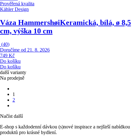
Prověřená kvalita
Kähler Design
Váza Hammershøi
Keramická, bílá, ø 8,5
cm, výška 10 cm
(
40
)
Doručíme od 21. 8. 2026
749 Kč
Do košíku
Do košíku
další varianty
Na prodejně
1
2
Načíst další
E-shop s každodenní dávkou (s)nové inspirace a nejširší nabídkou
produktů pro krásné bydlení.