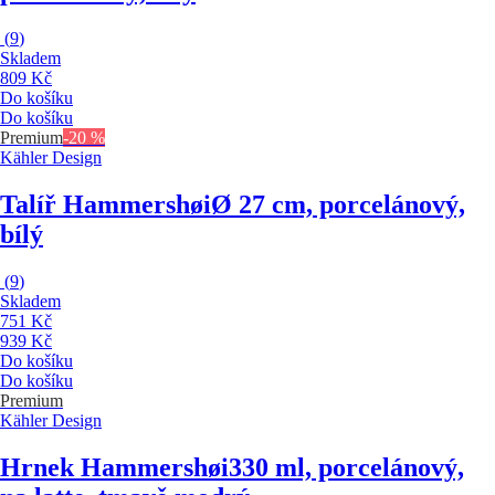
(
9
)
Skladem
809 Kč
Do košíku
Do košíku
Premium
-20 %
Kähler Design
Talíř Hammershøi
Ø 27 cm, porcelánový,
bílý
(
9
)
Skladem
751 Kč
939 Kč
Do košíku
Do košíku
Premium
Kähler Design
Hrnek Hammershøi
330 ml, porcelánový,