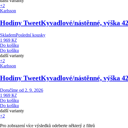
další varianty
+2
Karlsson
Hodiny Tweet
Kyvadlové/nástěnné, výška 4
Skladem
Poslední kousky
1 969 Kč
Do košíku
Do košíku
další varianty
+2
Karlsson
Hodiny Tweet
Kyvadlové/nástěnné, výška 4
Doručíme od 2. 9. 2026
1 969 Kč
Do košíku
Do košíku
další varianty
+2
Pro zobrazení více výsledků odeberte některý z filtrů