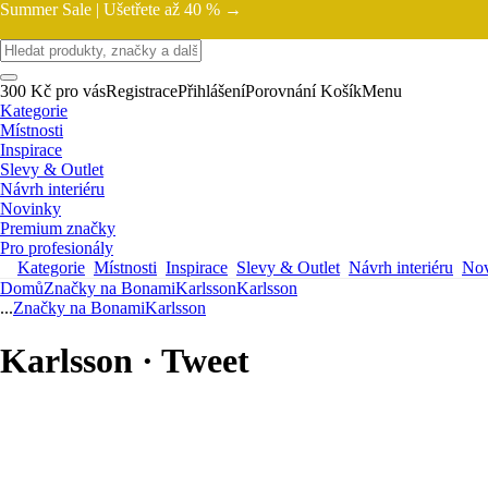
Summer Sale |
Ušetřete až 40 % →
300 Kč pro vás
Registrace
Přihlášení
Porovnání
Košík
Menu
Kategorie
Místnosti
Inspirace
Slevy & Outlet
Návrh interiéru
Novinky
Premium značky
Pro profesionály
Kategorie
Místnosti
Inspirace
Slevy & Outlet
Návrh interiéru
Nov
Domů
Značky na Bonami
Karlsson
Karlsson
...
Značky na Bonami
Karlsson
Karlsson · Tweet