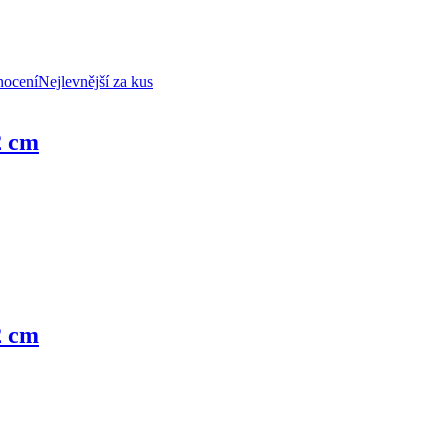
nocení
Nejlevnější za kus
2 cm
2 cm