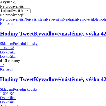
4 výsledky
Nejprodávanější
Nejprodávanější
Nejprodávanější
Nejvyšší sleva
Nejlevnější
Nejdražší
Nejnovější
Dle hod
Karlsson
Hodiny Tweet
Kyvadlové/nástěnné, výška 4
Skladem
Poslední kousky
1 969 Kč
Do košíku
Do košíku
další varianty
+2
Karlsson
Hodiny Tweet
Kyvadlové/nástěnné, výška 4
Skladem
Poslední kousky
1 606 Kč
Do košíku
Do košíku