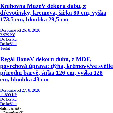
Knihovna Maze
V dekoru dubu, z
dřevotřísky, krémová, šířka 80 cm, výška
173,5 cm, hloubka 29,5 cm
Doručíme od 26. 8. 2026
2 929 Kč
Do košíku
Do košíku
Teulat
Regál Bona
V dekoru dubu, z MDF,
povrchová úprava: dýha, krémový/ve světle
přírodní barvě, šířka 126 cm, výška 128
cm, hloubka 43 cm
Doručíme od 27. 8. 2026
11 899 Kč
Do košíku
Do košíku
další varianty
+ Rozměry (3)