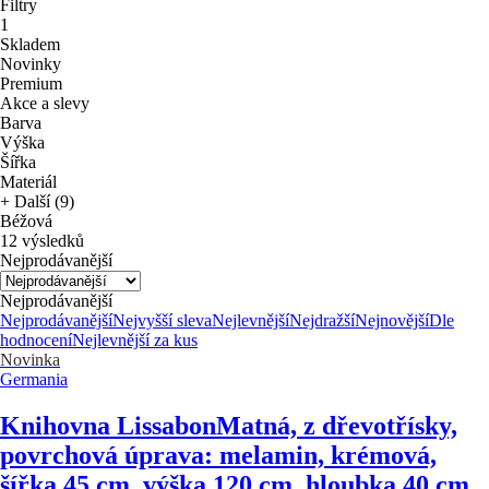
Filtry
1
Skladem
Novinky
Premium
Akce a slevy
Barva
Výška
Šířka
Materiál
+ Další (9)
Béžová
12 výsledků
Nejprodávanější
Nejprodávanější
Nejprodávanější
Nejvyšší sleva
Nejlevnější
Nejdražší
Nejnovější
Dle
hodnocení
Nejlevnější za kus
Novinka
Germania
Knihovna Lissabon
Matná, z dřevotřísky,
povrchová úprava: melamin, krémová,
šířka 45 cm, výška 120 cm, hloubka 40 cm