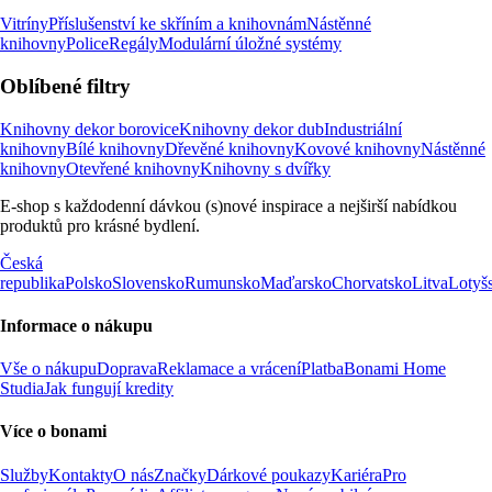
Vitríny
Příslušenství ke skříním a knihovnám
Nástěnné
knihovny
Police
Regály
Modulární úložné systémy
Oblíbené filtry
Knihovny dekor borovice
Knihovny dekor dub
Industriální
knihovny
Bílé knihovny
Dřevěné knihovny
Kovové knihovny
Nástěnné
knihovny
Otevřené knihovny
Knihovny s dvířky
E-shop s každodenní dávkou (s)nové inspirace a nejširší nabídkou
produktů pro krásné bydlení.
Česká
republika
Polsko
Slovensko
Rumunsko
Maďarsko
Chorvatsko
Litva
Lotyš
Informace o nákupu
Vše o nákupu
Doprava
Reklamace a vrácení
Platba
Bonami Home
Studia
Jak fungují kredity
Více o bonami
Služby
Kontakty
O nás
Značky
Dárkové poukazy
Kariéra
Pro