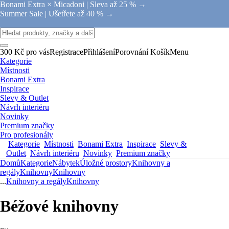
Bonami Extra × Micadoni |
Sleva až 25 % →
Summer Sale |
Ušetřete až 40 % →
300 Kč pro vás
Registrace
Přihlášení
Porovnání
Košík
Menu
Kategorie
Místnosti
Bonami Extra
Inspirace
Slevy & Outlet
Návrh interiéru
Novinky
Premium značky
Pro profesionály
Kategorie
Místnosti
Bonami Extra
Inspirace
Slevy &
Outlet
Návrh interiéru
Novinky
Premium značky
Domů
Kategorie
Nábytek
Úložné prostory
Knihovny a
regály
Knihovny
Knihovny
...
Knihovny a regály
Knihovny
Béžové knihovny