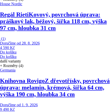
House Nordic
Regál Rieti
Kovový, povrchová úprava:
práškový lak, béžový, šířka 118 cm, výška
97 cm, hloubka 31 cm
(
1
)
Doručíme od 28. 8. 2026
4 590 Kč
Do košíku
Do košíku
další varianty
+ Rozměry (4)
Germania
Knihovna Rovigo
Z dřevotřísky, povrchová
úprava: melamin, krémová, šířka 64 cm,
výška 190 cm, hloubka 34 cm
Doručíme od 1. 9. 2026
9 490 Kč