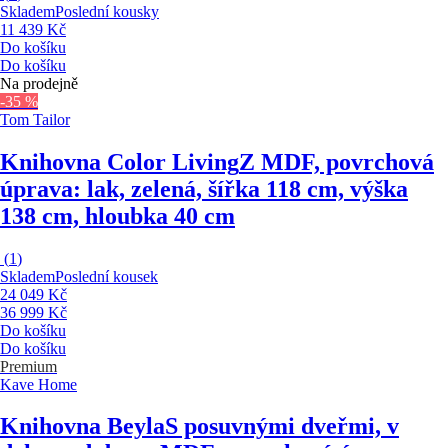
Skladem
Poslední kousky
11 439 Kč
Do košíku
Do košíku
Na prodejně
-35 %
Tom Tailor
Knihovna Color Living
Z MDF, povrchová
úprava: lak, zelená, šířka 118 cm, výška
138 cm, hloubka 40 cm
(
1
)
Skladem
Poslední kousek
24 049 Kč
36 999 Kč
Do košíku
Do košíku
Premium
Kave Home
Knihovna Beyla
S posuvnými dveřmi, v