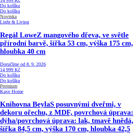
14 999 Kč
Do košíku
Do košíku
Novinka
Light & Living
Regál Lowe
Z mangového dřeva, ve světle
přírodní barvě, šířka 53 cm, výška 175 cm,
hloubka 40 cm
Doručíme od 8. 9. 2026
14 999 Kč
Do košíku
Do košíku
Premium
Kave Home
Knihovna Beyla
S posuvnými dveřmi, v
dekoru ořechu, z MDF, povrchová úprava:
dýha/povrchová úprava: lak, tmavě hnědá,
šířka 84,5 cm, výška 170 cm, hloubka 42,5