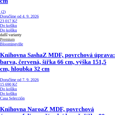
cm
(
2
)
Doručíme od 4. 9. 2026
23 017 Kč
Do košíku
Do košíku
další varianty
Premium
Bloomingville
Knihovna Sasha
Z MDF, povrchová úprava:
barva, červená, šířka 66 cm, výška 151,5
cm, hloubka 32 cm
Doručíme od 7. 9. 2026
15 690 Kč
Do košíku
Do košíku
Casa Selección
Knihovna Naroa
Z MDF, povrchová