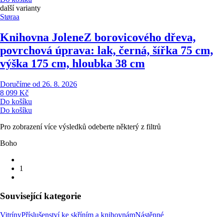
další varianty
Støraa
Knihovna Jolene
Z borovicového dřeva,
povrchová úprava: lak, černá, šířka 75 cm,
výška 175 cm, hloubka 38 cm
Doručíme od 26. 8. 2026
8 099 Kč
Do košíku
Do košíku
Pro zobrazení více výsledků odeberte některý z filtrů
Boho
1
Související kategorie
Vitríny
Příslušenství ke skříním a knihovnám
Nástěnné