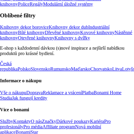
knihovny
Police
Regály
Modulární úložné systémy
Oblíbené filtry
Knihovny dekor borovice
Knihovny dekor dub
Industriální
knihovny
Bílé knihovny
Dřevěné knihovny
Kovové knihovny
Nástěnné
knihovny
Otevřené knihovny
Knihovny s dvířky
E-shop s každodenní dávkou (s)nové inspirace a nejširší nabídkou
produktů pro krásné bydlení.
Česká
republika
Polsko
Slovensko
Rumunsko
Maďarsko
Chorvatsko
Litva
Lotyš
Informace o nákupu
Vše o nákupu
Doprava
Reklamace a vrácení
Platba
Bonami Home
Studia
Jak fungují kredity
Více o bonami
Služby
Kontakty
O nás
Značky
Dárkové poukazy
Kariéra
Pro
profesionály
Pro média
Affiliate program
Nová mobilní
aplikace
BonamiStar