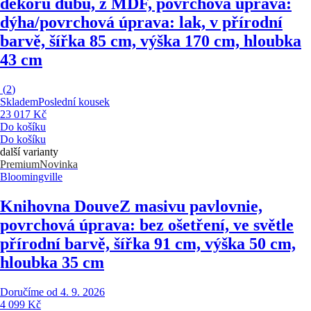
dekoru dubu, z MDF, povrchová úprava:
dýha/povrchová úprava: lak, v přírodní
barvě, šířka 85 cm, výška 170 cm, hloubka
43 cm
(
2
)
Skladem
Poslední kousek
23 017 Kč
Do košíku
Do košíku
další varianty
Premium
Novinka
Bloomingville
Knihovna Douve
Z masivu pavlovnie,
povrchová úprava: bez ošetření, ve světle
přírodní barvě, šířka 91 cm, výška 50 cm,
hloubka 35 cm
Doručíme od 4. 9. 2026
4 099 Kč