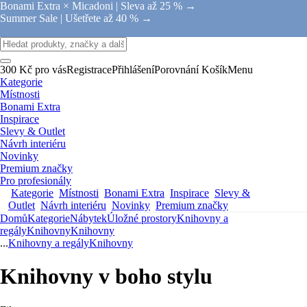
Bonami Extra × Micadoni |
Sleva až 25 % →
Summer Sale |
Ušetřete až 40 % →
300 Kč pro vás
Registrace
Přihlášení
Porovnání
Košík
Menu
Kategorie
Místnosti
Bonami Extra
Inspirace
Slevy & Outlet
Návrh interiéru
Novinky
Premium značky
Pro profesionály
Kategorie
Místnosti
Bonami Extra
Inspirace
Slevy &
Outlet
Návrh interiéru
Novinky
Premium značky
Domů
Kategorie
Nábytek
Úložné prostory
Knihovny a
regály
Knihovny
Knihovny
...
Knihovny a regály
Knihovny
Knihovny v boho stylu