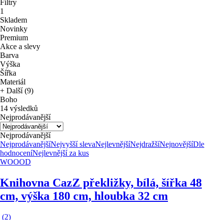
Filtry
1
Skladem
Novinky
Premium
Akce a slevy
Barva
Výška
Šířka
Materiál
+ Další (9)
Boho
14 výsledků
Nejprodávanější
Nejprodávanější
Nejprodávanější
Nejvyšší sleva
Nejlevnější
Nejdražší
Nejnovější
Dle
hodnocení
Nejlevnější za kus
WOOOD
Knihovna Caz
Z překližky, bílá, šířka 48
cm, výška 180 cm, hloubka 32 cm
(
2
)