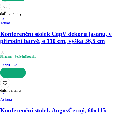
DO KOŠÍKU
další varianty
+2
Teulat
Konferenční stolek Cep
V dekoru jasanu, v
přírodní barvě, ø 110 cm, výška 36,5 cm
(
1
)
Skladem
Poslední kousky
13 990 Kč
DO KOŠÍKU
další varianty
+2
Actona
Konferenční stolek Angus
Černý, 60x115