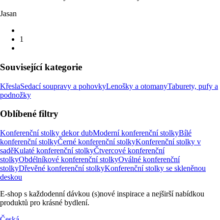
Jasan
1
Související kategorie
Křesla
Sedací soupravy a pohovky
Lenošky a otomany
Taburety, pufy a
podnožky
Oblíbené filtry
Konferenční stolky dekor dub
Moderní konferenční stolky
Bílé
konferenční stolky
Černé konferenční stolky
Konferenční stolky v
sadě
Kulaté konferenční stolky
Čtvercové konferenční
stolky
Obdélníkové konferenční stolky
Oválné konferenční
stolky
Dřevěné konferenční stolky
Konferenční stolky se skleněnou
deskou
E-shop s každodenní dávkou (s)nové inspirace a nejširší nabídkou
produktů pro krásné bydlení.
Česká