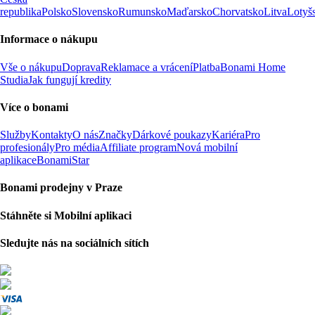
republika
Polsko
Slovensko
Rumunsko
Maďarsko
Chorvatsko
Litva
Lotyš
Informace o nákupu
Vše o nákupu
Doprava
Reklamace a vrácení
Platba
Bonami Home
Studia
Jak fungují kredity
Více o bonami
Služby
Kontakty
O nás
Značky
Dárkové poukazy
Kariéra
Pro
profesionály
Pro média
Affiliate program
Nová mobilní
aplikace
BonamiStar
Bonami prodejny v Praze
Stáhněte si Mobilní aplikaci
Sledujte nás na sociálních sítích