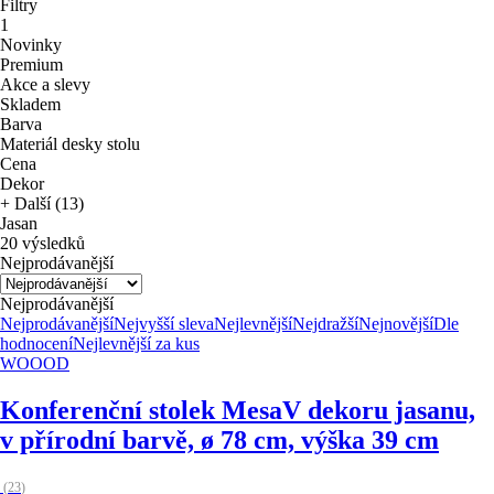
Filtry
1
Novinky
Premium
Akce a slevy
Skladem
Barva
Materiál desky stolu
Cena
Dekor
+ Další (13)
Jasan
20 výsledků
Nejprodávanější
Nejprodávanější
Nejprodávanější
Nejvyšší sleva
Nejlevnější
Nejdražší
Nejnovější
Dle
hodnocení
Nejlevnější za kus
WOOOD
Konferenční stolek Mesa
V dekoru jasanu,
v přírodní barvě, ø 78 cm, výška 39 cm
(
23
)