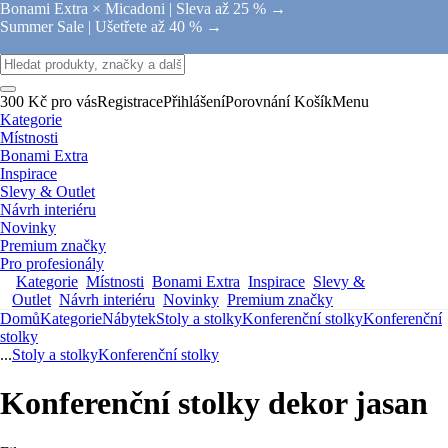
Bonami Extra × Micadoni |
Sleva až 25 % →
Summer Sale |
Ušetřete až 40 % →
300 Kč pro vás
Registrace
Přihlášení
Porovnání
Košík
Menu
Kategorie
Místnosti
Bonami Extra
Inspirace
Slevy & Outlet
Návrh interiéru
Novinky
Premium značky
Pro profesionály
Kategorie
Místnosti
Bonami Extra
Inspirace
Slevy &
Outlet
Návrh interiéru
Novinky
Premium značky
Domů
Kategorie
Nábytek
Stoly a stolky
Konferenční stolky
Konferenční
stolky
...
Stoly a stolky
Konferenční stolky
Konferenční stolky dekor jasan