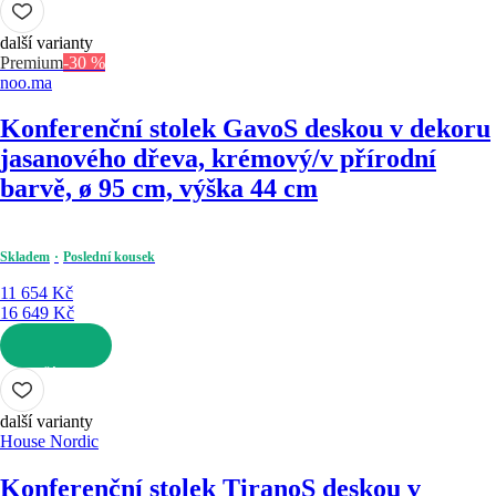
další varianty
Premium
-30 %
noo.ma
Konferenční stolek Gavo
S deskou v dekoru
jasanového dřeva, krémový/v přírodní
barvě, ø 95 cm, výška 44 cm
Skladem
Poslední kousek
11 654 Kč
16 649 Kč
DO KOŠÍKU
další varianty
House Nordic
Konferenční stolek Tirano
S deskou v