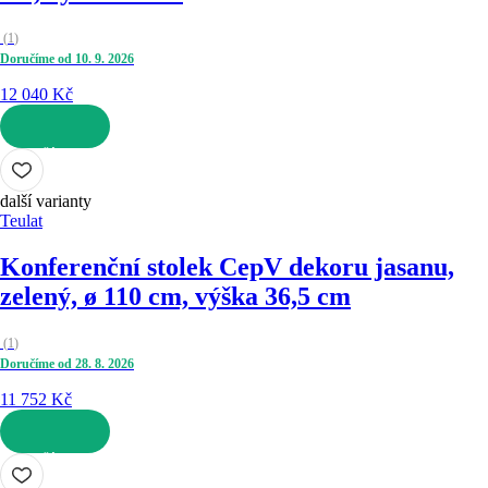
(
1
)
Doručíme od 10. 9. 2026
12 040 Kč
DO KOŠÍKU
další varianty
Teulat
Konferenční stolek Cep
V dekoru jasanu,
zelený, ø 110 cm, výška 36,5 cm
(
1
)
Doručíme od 28. 8. 2026
11 752 Kč
DO KOŠÍKU