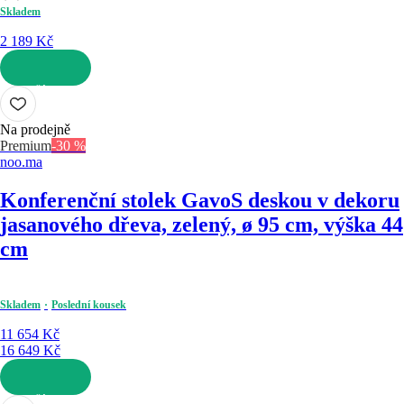
Skladem
2 189 Kč
DO KOŠÍKU
Na prodejně
Premium
-30 %
noo.ma
Konferenční stolek Gavo
S deskou v dekoru
jasanového dřeva, zelený, ø 95 cm, výška 44
cm
Skladem
Poslední kousek
11 654 Kč
16 649 Kč
DO KOŠÍKU