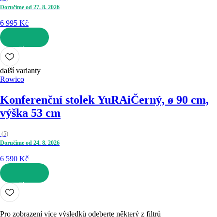
Doručíme od 27. 8. 2026
6 995 Kč
DO KOŠÍKU
další varianty
Rowico
Konferenční stolek YuRAi
Černý, ø 90 cm,
výška 53 cm
(
5
)
Doručíme od 24. 8. 2026
6 590 Kč
DO KOŠÍKU
Pro zobrazení více výsledků odeberte některý z filtrů