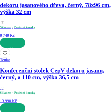
dekoru jasanového dřeva, černý, 78x96 cm,
výška 32 cm
(
1
)
Skladem
Poslední kousky
9 749 Kč
DO KOŠÍKU
Teulat
Konferenční stolek Cep
V dekoru jasanu,
černý, ø 110 cm, výška 36,5 cm
(
9
)
Skladem
Poslední kousky
13 990 Kč