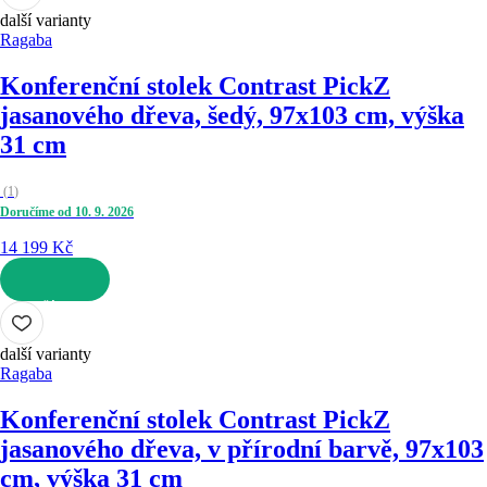
další varianty
Ragaba
Konferenční stolek Contrast Pick
Z
jasanového dřeva, šedý, 97x103 cm, výška
31 cm
(
1
)
Doručíme od 10. 9. 2026
14 199 Kč
DO KOŠÍKU
další varianty
Ragaba
Konferenční stolek Contrast Pick
Z
jasanového dřeva, v přírodní barvě, 97x103
cm, výška 31 cm