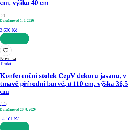
cm, výška 40 cm
(
2
)
Doručíme od 1. 9. 2026
3 690 Kč
DO KOŠÍKU
Novinka
Teulat
Konferenční stolek Cep
V dekoru jasanu, v
tmavě přírodní barvě, ø 110 cm, výška 36,5
cm
(
12
)
Doručíme od 28. 8. 2026
14 101 Kč