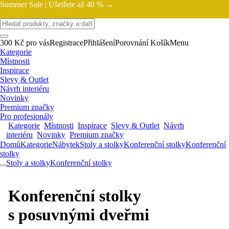
Summer Sale |
Ušetřete až 40 % →
300 Kč pro vás
Registrace
Přihlášení
Porovnání
Košík
Menu
Kategorie
Místnosti
Inspirace
Slevy & Outlet
Návrh interiéru
Novinky
Premium značky
Pro profesionály
Kategorie
Místnosti
Inspirace
Slevy & Outlet
Návrh
interiéru
Novinky
Premium značky
Domů
Kategorie
Nábytek
Stoly a stolky
Konferenční stolky
Konferenční
stolky
...
Stoly a stolky
Konferenční stolky
Konferenční stolky
s posuvnými dveřmi