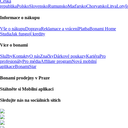
Česká
republika
Polsko
Slovensko
Rumunsko
Maďarsko
Chorvatsko
Litva
Lotyš
Informace o nákupu
Vše o nákupu
Doprava
Reklamace a vrácení
Platba
Bonami Home
Studia
Jak fungují kredity
Více o bonami
Služby
Kontakty
O nás
Značky
Dárkové poukazy
Kariéra
Pro
profesionály
Pro média
Affiliate program
Nová mobilní
aplikace
BonamiStar
Bonami prodejny v Praze
Stáhněte si Mobilní aplikaci
Sledujte nás na sociálních sítích