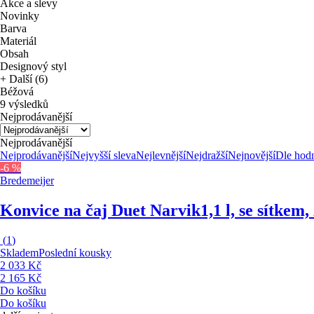
Akce a slevy
Novinky
Barva
Materiál
Obsah
Designový styl
+ Další (6)
Béžová
9 výsledků
Nejprodávanější
Nejprodávanější
Nejprodávanější
Nejvyšší sleva
Nejlevnější
Nejdražší
Nejnovější
Dle hod
-6 %
Bredemeijer
Konvice na čaj Duet Narvik
1,1 l, se sítkem
(
1
)
Skladem
Poslední kousky
2 033 Kč
2 165 Kč
Do košíku
Do košíku