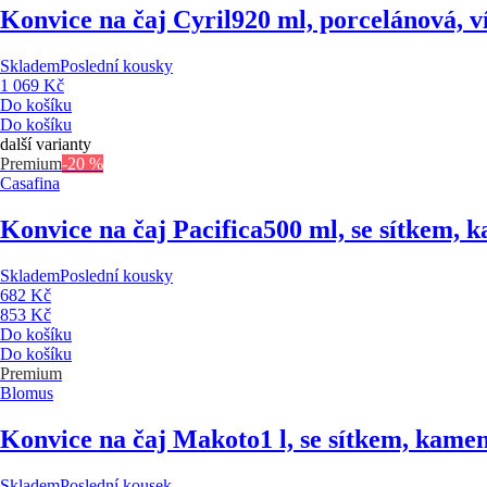
Konvice na čaj Cyril
920 ml, porcelánová, v
Skladem
Poslední kousky
1 069 Kč
Do košíku
Do košíku
další varianty
Premium
-20 %
Casafina
Konvice na čaj Pacifica
500 ml, se sítkem,
Skladem
Poslední kousky
682 Kč
853 Kč
Do košíku
Do košíku
Premium
Blomus
Konvice na čaj Makoto
1 l, se sítkem, kam
Skladem
Poslední kousek