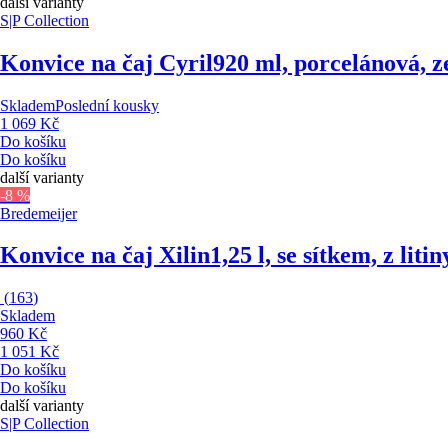
další varianty
S|P Collection
Konvice na čaj Cyril
920 ml, porcelánová, z
Skladem
Poslední kousky
1 069 Kč
Do košíku
Do košíku
další varianty
-8 %
Bredemeijer
Konvice na čaj Xilin
1,25 l, se sítkem, z liti
(
163
)
Skladem
960 Kč
1 051 Kč
Do košíku
Do košíku
další varianty
S|P Collection