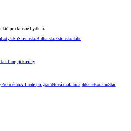
uktů pro krásné bydlení.
a
Lotyšsko
Slovinsko
Bulharsko
Estonsko
Itálie
a
Jak fungují kredity
y
Pro média
Affiliate program
Nová mobilní aplikace
BonamiStar