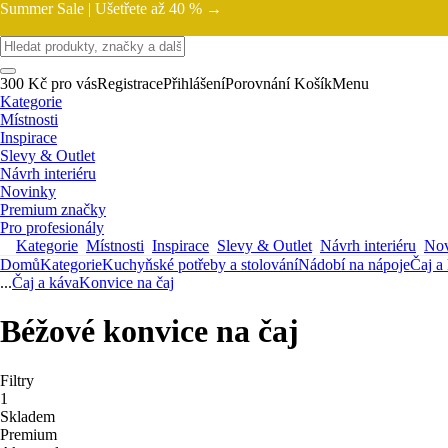
Summer Sale |
Ušetřete až 40 % →
300 Kč pro vás
Registrace
Přihlášení
Porovnání
Košík
Menu
Kategorie
Místnosti
Inspirace
Slevy & Outlet
Návrh interiéru
Novinky
Premium značky
Pro profesionály
Kategorie
Místnosti
Inspirace
Slevy & Outlet
Návrh interiéru
Nov
Domů
Kategorie
Kuchyňské potřeby a stolování
Nádobí na nápoje
Čaj a
...
Čaj a káva
Konvice na čaj
Béžové konvice na čaj
Filtry
1
Skladem
Premium