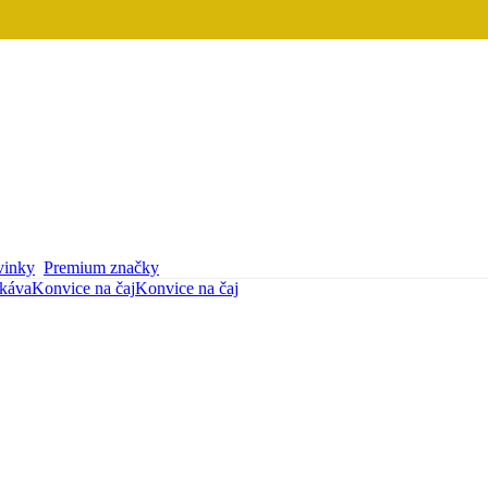
inky
Premium značky
 káva
Konvice na čaj
Konvice na čaj