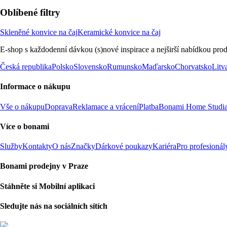
Oblíbené filtry
Skleněné konvice na čaj
Keramické konvice na čaj
E-shop s každodenní dávkou (s)nové inspirace a nejširší nabídkou prod
Česká republika
Polsko
Slovensko
Rumunsko
Maďarsko
Chorvatsko
Litv
Informace o nákupu
Vše o nákupu
Doprava
Reklamace a vrácení
Platba
Bonami Home Studi
Více o bonami
Služby
Kontakty
O nás
Značky
Dárkové poukazy
Kariéra
Pro profesionál
Bonami prodejny v Praze
Stáhněte si Mobilní aplikaci
Sledujte nás na sociálních sítích