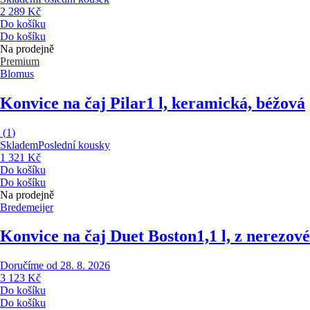
2 289 Kč
Do košíku
Do košíku
Na prodejně
Premium
Blomus
Konvice na čaj Pilar
1 l, keramická, béžová
(
1
)
Skladem
Poslední kousky
1 321 Kč
Do košíku
Do košíku
Na prodejně
Bredemeijer
Konvice na čaj Duet Boston
1,1 l, z nerezov
Doručíme od 28. 8. 2026
3 123 Kč
Do košíku
Do košíku