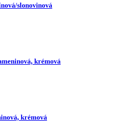
ínová/slonovinová
 kameninová, krémová
eninová, krémová