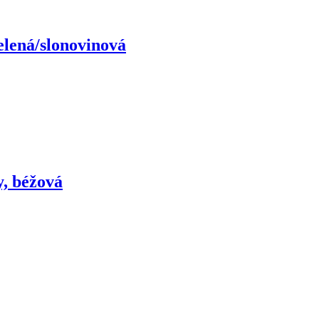
elená/slonovinová
ny, béžová