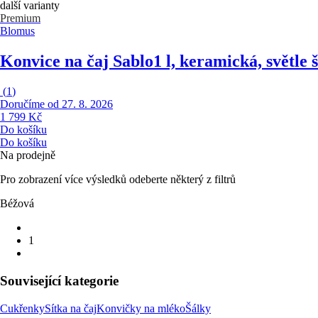
další varianty
Premium
Blomus
Konvice na čaj Sablo
1 l, keramická, světle
(
1
)
Doručíme od 27. 8. 2026
1 799 Kč
Do košíku
Do košíku
Na prodejně
Pro zobrazení více výsledků odeberte některý z filtrů
Béžová
1
Související kategorie
Cukřenky
Sítka na čaj
Konvičky na mléko
Šálky