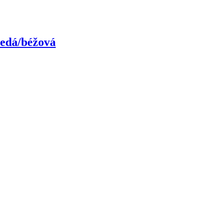
 šedá/béžová