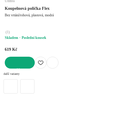
Umbra
Koupelnová polička Flex
Bez vrtání/rohová, plastová, modrá
(
1
)
Skladem
Poslední kousek
619 Kč
DO KOŠÍKU
další varianty