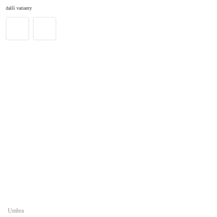
DO KOŠÍKU
další varianty
Umbra