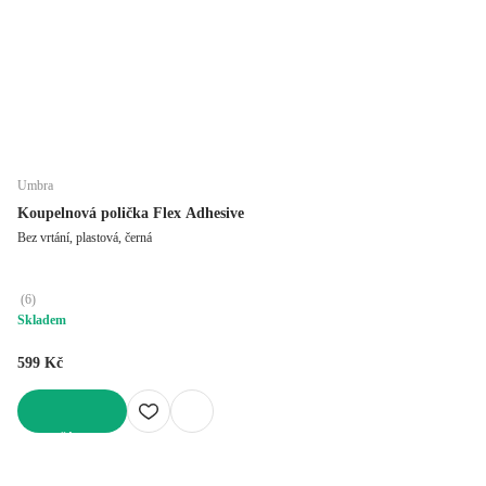
Umbra
Koupelnová polička Flex Adhesive
Bez vrtání, plastová, černá
(
6
)
Skladem
599 Kč
DO KOŠÍKU