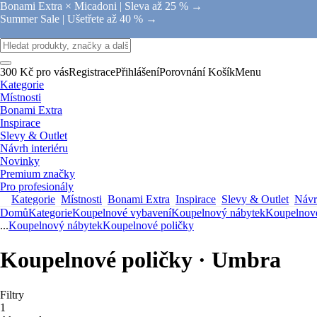
Bonami Extra × Micadoni |
Sleva až 25 % →
Summer Sale |
Ušetřete až 40 % →
300 Kč pro vás
Registrace
Přihlášení
Porovnání
Košík
Menu
Kategorie
Místnosti
Bonami Extra
Inspirace
Slevy & Outlet
Návrh interiéru
Novinky
Premium značky
Pro profesionály
Kategorie
Místnosti
Bonami Extra
Inspirace
Slevy & Outlet
Návrh
Domů
Kategorie
Koupelnové vybavení
Koupelnový nábytek
Koupelnové
...
Koupelnový nábytek
Koupelnové poličky
Koupelnové poličky · Umbra
Filtry
1