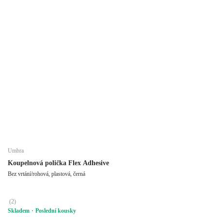
Umbra
Koupelnová polička Flex Adhesive
Bez vrtání/rohová, plastová, černá
(
2
)
Skladem
Poslední kousky