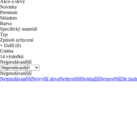
Akce a slevy
Novinky
Premium
Skladem
Barva
Specifický materiál
Typ
Způsob uchycení
+ Další (6)
Umbra
14 výsledků
Nejprodávanější
Nejprodávanější
Nejprodávanější
Nejvyšší sleva
Nejlevnější
Nejdražší
Nejnovější
Dle hod