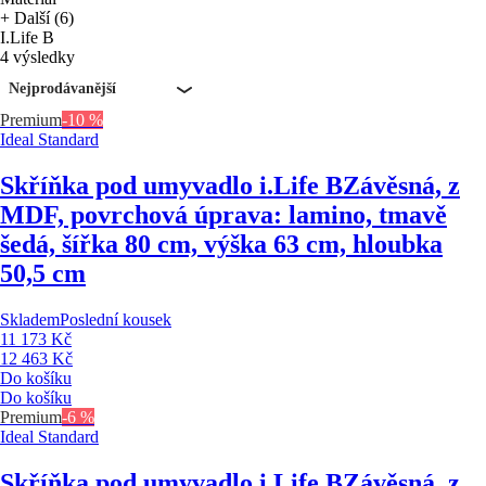
+ Další (6)
I.Life B
4 výsledky
Nejprodávanější
Premium
-10 %
Ideal Standard
Skříňka pod umyvadlo i.Life B
Závěsná, z
MDF, povrchová úprava: lamino, tmavě
šedá, šířka 80 cm, výška 63 cm, hloubka
50,5 cm
Skladem
Poslední kousek
11 173 Kč
12 463 Kč
Do košíku
Do košíku
Premium
-6 %
Ideal Standard
Skříňka pod umyvadlo i.Life B
Závěsná, z