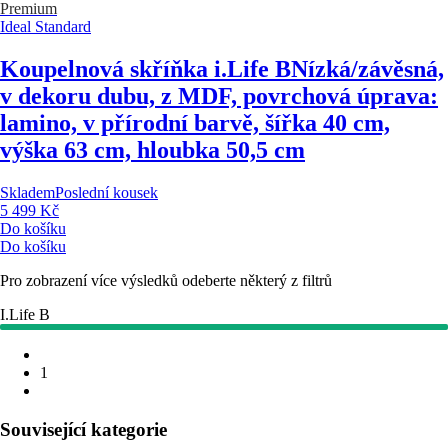
Premium
Ideal Standard
Koupelnová skříňka i.Life B
Nízká/závěsná,
v dekoru dubu, z MDF, povrchová úprava:
lamino, v přírodní barvě, šířka 40 cm,
výška 63 cm, hloubka 50,5 cm
Skladem
Poslední kousek
5 499 Kč
Do košíku
Do košíku
Pro zobrazení více výsledků odeberte některý z filtrů
I.Life B
1
Související kategorie