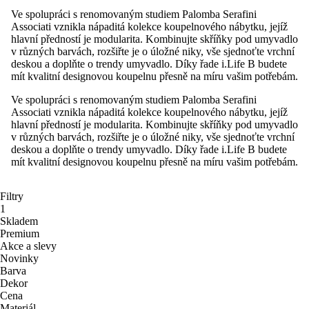
Ve spolupráci s renomovaným studiem Palomba Serafini
Associati vznikla nápaditá kolekce koupelnového nábytku, jejíž
hlavní předností je modularita. Kombinujte skříňky pod umyvadlo
v různých barvách, rozšiřte je o úložné niky, vše sjednoťte vrchní
deskou a doplňte o trendy umyvadlo. Díky řade i.Life B budete
mít kvalitní designovou koupelnu přesně na míru vašim potřebám.
Ve spolupráci s renomovaným studiem Palomba Serafini
Associati vznikla nápaditá kolekce koupelnového nábytku, jejíž
hlavní předností je modularita. Kombinujte skříňky pod umyvadlo
v různých barvách, rozšiřte je o úložné niky, vše sjednoťte vrchní
deskou a doplňte o trendy umyvadlo. Díky řade i.Life B budete
mít kvalitní designovou koupelnu přesně na míru vašim potřebám.
Filtry
1
Skladem
Premium
Akce a slevy
Novinky
Barva
Dekor
Cena
Materiál