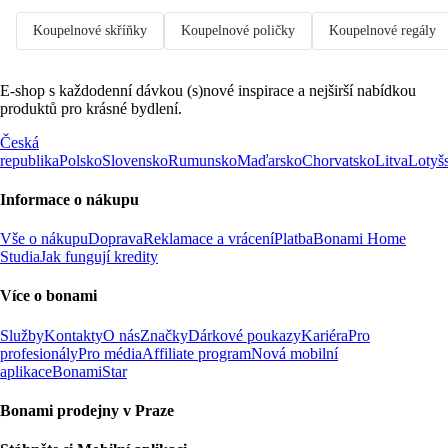
Koupelnové skříňky
Koupelnové poličky
Koupelnové regály
E-shop s každodenní dávkou (s)nové inspirace a nejširší nabídkou
produktů pro krásné bydlení.
Česká
republika
Polsko
Slovensko
Rumunsko
Maďarsko
Chorvatsko
Litva
Lotyš
Informace o nákupu
Vše o nákupu
Doprava
Reklamace a vrácení
Platba
Bonami Home
Studia
Jak fungují kredity
Více o bonami
Služby
Kontakty
O nás
Značky
Dárkové poukazy
Kariéra
Pro
profesionály
Pro média
Affiliate program
Nová mobilní
aplikace
BonamiStar
Bonami prodejny v Praze