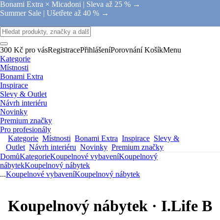
Bonami Extra × Micadoni |
Sleva až 25 % →
Summer Sale |
Ušetřete až 40 % →
300 Kč pro vás
Registrace
Přihlášení
Porovnání
Košík
Menu
Kategorie
Místnosti
Bonami Extra
Inspirace
Slevy & Outlet
Návrh interiéru
Novinky
Premium značky
Pro profesionály
Kategorie
Místnosti
Bonami Extra
Inspirace
Slevy &
Outlet
Návrh interiéru
Novinky
Premium značky
Domů
Kategorie
Koupelnové vybavení
Koupelnový
nábytek
Koupelnový nábytek
...
Koupelnové vybavení
Koupelnový nábytek
Koupelnový nábytek · I.Life B