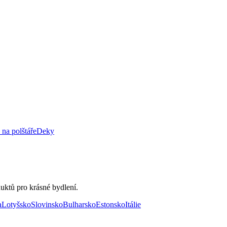
 na polštáře
Deky
uktů pro krásné bydlení.
a
Lotyšsko
Slovinsko
Bulharsko
Estonsko
Itálie