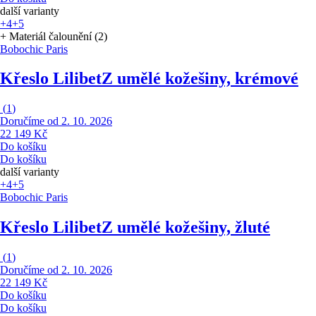
další varianty
+4
+5
+ Materiál čalounění (2)
Bobochic Paris
Křeslo Lilibet
Z umělé kožešiny, krémové
(
1
)
Doručíme od 2. 10. 2026
22 149 Kč
Do košíku
Do košíku
další varianty
+4
+5
Bobochic Paris
Křeslo Lilibet
Z umělé kožešiny, žluté
(
1
)
Doručíme od 2. 10. 2026
22 149 Kč
Do košíku
Do košíku