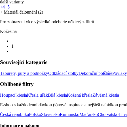
další varianty
+4
+5
+ Materiál čalounění (2)
Pro zobrazení více výsledků odeberte některý z filtrů
Kožešina
1
Související kategorie
Taburety, pufy a podnožky
Odkládací stolky
Dekorační polštáře
Povlaky
Oblíbené filtry
Houpací křesla
Křesla ušák
Bílá křesla
Kožená křesla
Závěsná křesla
E-shop s každodenní dávkou (s)nové inspirace a nejširší nabídkou prod
Česká republika
Polsko
Slovensko
Rumunsko
Maďarsko
Chorvatsko
Litv
Informace o nákupu