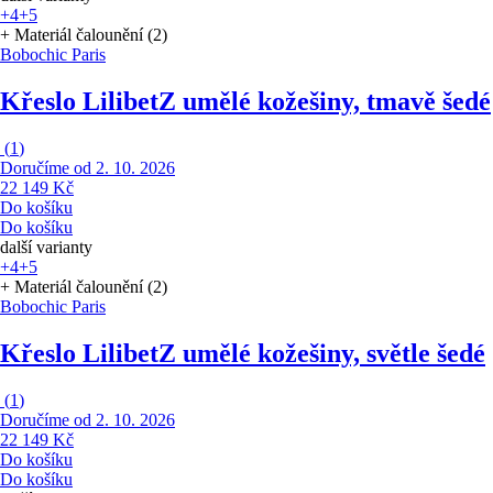
+4
+5
+ Materiál čalounění (2)
Bobochic Paris
Křeslo Lilibet
Z umělé kožešiny, tmavě šedé
(
1
)
Doručíme od 2. 10. 2026
22 149 Kč
Do košíku
Do košíku
další varianty
+4
+5
+ Materiál čalounění (2)
Bobochic Paris
Křeslo Lilibet
Z umělé kožešiny, světle šedé
(
1
)
Doručíme od 2. 10. 2026
22 149 Kč
Do košíku
Do košíku