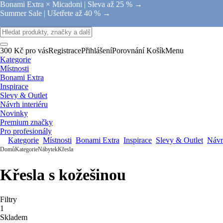
Bonami Extra × Micadoni |
Sleva až 25 % →
Summer Sale |
Ušetřete až 40 % →
300 Kč pro vás
Registrace
Přihlášení
Porovnání
Košík
Menu
Kategorie
Místnosti
Bonami Extra
Inspirace
Slevy & Outlet
Návrh interiéru
Novinky
Premium značky
Pro profesionály
Kategorie
Místnosti
Bonami Extra
Inspirace
Slevy & Outlet
Návrh
Domů
Kategorie
Nábytek
Křesla
Křesla s kožešinou
Filtry
1
Skladem