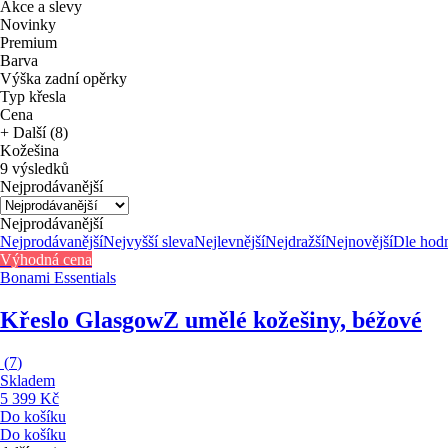
Akce a slevy
Novinky
Premium
Barva
Výška zadní opěrky
Typ křesla
Cena
+ Další (8)
Kožešina
9 výsledků
Nejprodávanější
Nejprodávanější
Nejprodávanější
Nejvyšší sleva
Nejlevnější
Nejdražší
Nejnovější
Dle hod
Výhodná cena
Bonami Essentials
Křeslo Glasgow
Z umělé kožešiny, béžové
(
7
)
Skladem
5 399 Kč
Do košíku
Do košíku