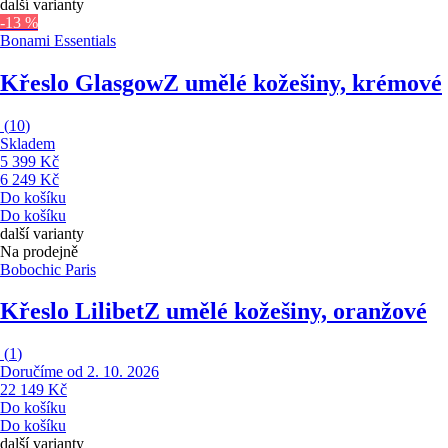
další varianty
-13 %
Bonami Essentials
Křeslo Glasgow
Z umělé kožešiny, krémové
(
10
)
Skladem
5 399 Kč
6 249 Kč
Do košíku
Do košíku
další varianty
Na prodejně
Bobochic Paris
Křeslo Lilibet
Z umělé kožešiny, oranžové
(
1
)
Doručíme od 2. 10. 2026
22 149 Kč
Do košíku
Do košíku
další varianty