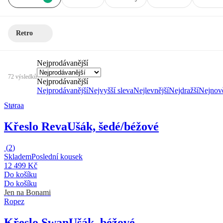
Retro
Nejprodávanější
72 výsledků
Nejprodávanější
Nejprodávanější
Nejvyšší sleva
Nejlevnější
Nejdražší
Nejnově
Støraa
Křeslo Reva
Ušák, šedé/béžové
(
2
)
Skladem
Poslední kousek
12 499 Kč
Do košíku
Do košíku
Jen na Bonami
Ropez
Křeslo Swan
Ušák, béžové