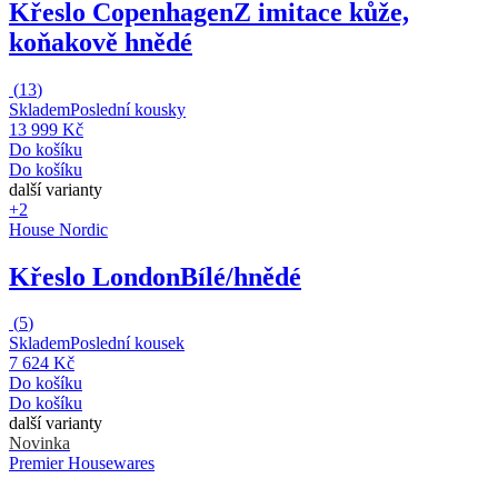
Křeslo Copenhagen
Z imitace kůže,
koňakově hnědé
(
13
)
Skladem
Poslední kousky
13 999 Kč
Do košíku
Do košíku
další varianty
+2
House Nordic
Křeslo London
Bílé/hnědé
(
5
)
Skladem
Poslední kousek
7 624 Kč
Do košíku
Do košíku
další varianty
Novinka
Premier Housewares