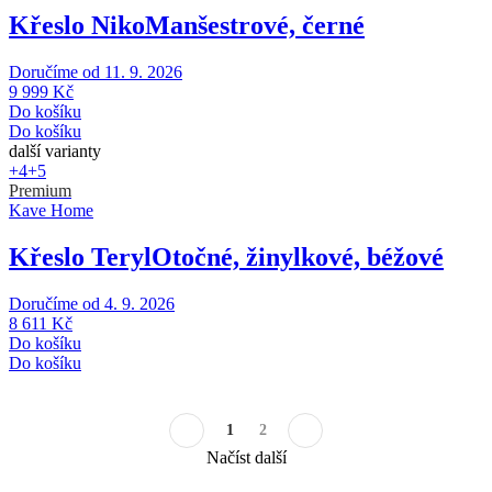
Křeslo Niko
Manšestrové, černé
Doručíme od 11. 9. 2026
9 999 Kč
Do košíku
Do košíku
další varianty
+4
+5
Premium
Kave Home
Křeslo Teryl
Otočné, žinylkové, béžové
Doručíme od 4. 9. 2026
8 611 Kč
Do košíku
Do košíku
1
2
Načíst další