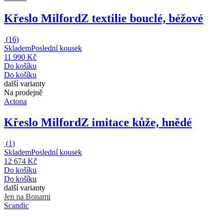
Křeslo Milford
Z textilie bouclé, béžové
(
16
)
Skladem
Poslední kousek
11 990 Kč
Do košíku
Do košíku
další varianty
Na prodejně
Actona
Křeslo Milford
Z imitace kůže, hnědé
(
1
)
Skladem
Poslední kousek
12 674 Kč
Do košíku
Do košíku
další varianty
Jen na Bonami
Scandic