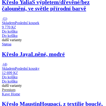
Křeslo Yalia
S výpletem/dřevěné/bez
čalounění, ve světle přírodní barvě
(
1
)
Skladem
Poslední kousek
9 770 Kč
Do košíku
Do košíku
další varianty
Støraa
Křeslo Jaya
Lněné, modré
(
4
)
Skladem
Poslední kousky
12 699 Kč
Do košíku
Do košíku
další varianty
Premium
Kave Home
Křeslo Maustin
Houpací, z textilie bouclé,