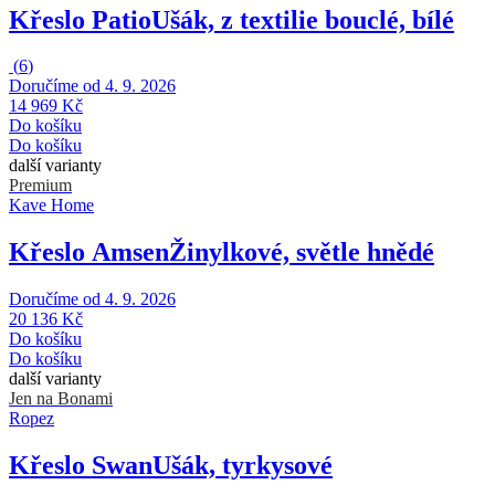
Křeslo Patio
Ušák, z textilie bouclé, bílé
(
6
)
Doručíme od 4. 9. 2026
14 969 Kč
Do košíku
Do košíku
další varianty
Premium
Kave Home
Křeslo Amsen
Žinylkové, světle hnědé
Doručíme od 4. 9. 2026
20 136 Kč
Do košíku
Do košíku
další varianty
Jen na Bonami
Ropez
Křeslo Swan
Ušák, tyrkysové