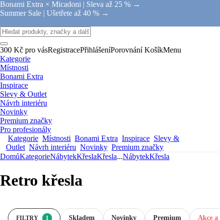
Bonami Extra × Micadoni |
Sleva až 25 % →
Summer Sale |
Ušetřete až 40 % →
300 Kč pro vás
Registrace
Přihlášení
Porovnání
Košík
Menu
Kategorie
Místnosti
Bonami Extra
Inspirace
Slevy & Outlet
Návrh interiéru
Novinky
Premium značky
Pro profesionály
Kategorie
Místnosti
Bonami Extra
Inspirace
Slevy &
Outlet
Návrh interiéru
Novinky
Premium značky
Domů
Kategorie
Nábytek
Křesla
Křesla
...
Nábytek
Křesla
Retro křesla
Skladem
Novinky
Premium
Akce a 
FILTRY
1