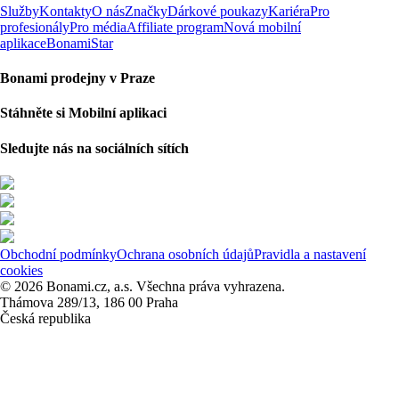
Služby
Kontakty
O nás
Značky
Dárkové poukazy
Kariéra
Pro
profesionály
Pro média
Affiliate program
Nová mobilní
aplikace
BonamiStar
Bonami prodejny v Praze
Stáhněte si Mobilní aplikaci
Sledujte nás na sociálních sítích
Obchodní podmínky
Ochrana osobních údajů
Pravidla a nastavení
cookies
© 2026 Bonami.cz, a.s. Všechna práva vyhrazena.
Thámova 289/13, 186 00 Praha
Česká republika