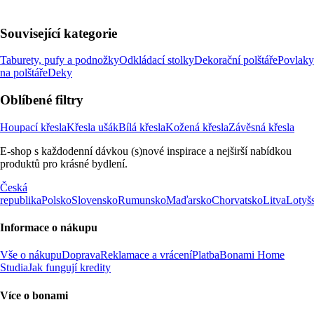
Související kategorie
Taburety, pufy a podnožky
Odkládací stolky
Dekorační polštáře
Povlaky
na polštáře
Deky
Oblíbené filtry
Houpací křesla
Křesla ušák
Bílá křesla
Kožená křesla
Závěsná křesla
E-shop s každodenní dávkou (s)nové inspirace a nejširší nabídkou
produktů pro krásné bydlení.
Česká
republika
Polsko
Slovensko
Rumunsko
Maďarsko
Chorvatsko
Litva
Lotyš
Informace o nákupu
Vše o nákupu
Doprava
Reklamace a vrácení
Platba
Bonami Home
Studia
Jak fungují kredity
Více o bonami