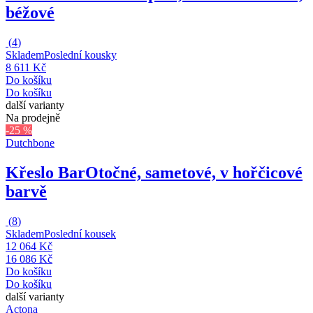
béžové
(
4
)
Skladem
Poslední kousky
8 611 Kč
Do košíku
Do košíku
další varianty
Na prodejně
-25 %
Dutchbone
Křeslo Bar
Otočné, sametové, v hořčicové
barvě
(
8
)
Skladem
Poslední kousek
12 064 Kč
16 086 Kč
Do košíku
Do košíku
další varianty
Actona