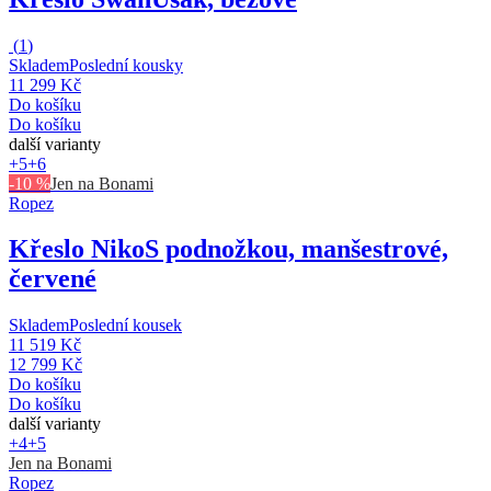
(
1
)
Skladem
Poslední kousky
11 299 Kč
Do košíku
Do košíku
další varianty
+5
+6
-10 %
Jen na Bonami
Ropez
Křeslo Niko
S podnožkou, manšestrové,
červené
Skladem
Poslední kousek
11 519 Kč
12 799 Kč
Do košíku
Do košíku
další varianty
+4
+5
Jen na Bonami
Ropez