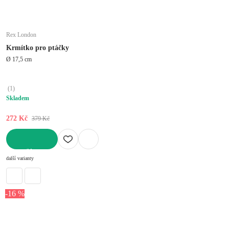
Rex London
Krmítko pro ptáčky
Ø 17,5 cm
(
1
)
Skladem
272 Kč
379 Kč
DO KOŠÍKU
další varianty
-16 %