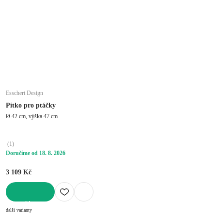
Esschert Design
Pítko pro ptáčky
Ø 42 cm, výška 47 cm
(
1
)
Doručíme od 18. 8. 2026
3 109 Kč
DO KOŠÍKU
další varianty