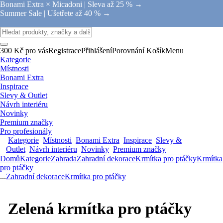
Bonami Extra × Micadoni |
Sleva až 25 % →
Summer Sale |
Ušetřete až 40 % →
300 Kč pro vás
Registrace
Přihlášení
Porovnání
Košík
Menu
Kategorie
Místnosti
Bonami Extra
Inspirace
Slevy & Outlet
Návrh interiéru
Novinky
Premium značky
Pro profesionály
Kategorie
Místnosti
Bonami Extra
Inspirace
Slevy &
Outlet
Návrh interiéru
Novinky
Premium značky
Domů
Kategorie
Zahrada
Zahradní dekorace
Krmítka pro ptáčky
Krmítka
pro ptáčky
...
Zahradní dekorace
Krmítka pro ptáčky
Zelená krmítka pro ptáčky