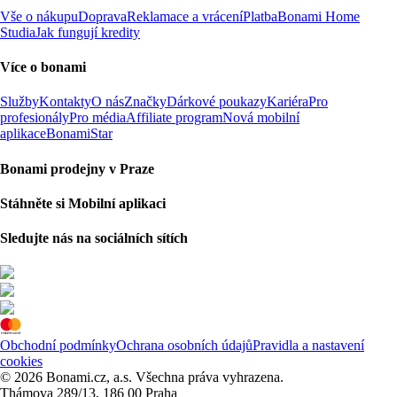
Vše o nákupu
Doprava
Reklamace a vrácení
Platba
Bonami Home
Studia
Jak fungují kredity
Více o bonami
Služby
Kontakty
O nás
Značky
Dárkové poukazy
Kariéra
Pro
profesionály
Pro média
Affiliate program
Nová mobilní
aplikace
BonamiStar
Bonami prodejny v Praze
Stáhněte si Mobilní aplikaci
Sledujte nás na sociálních sítích
Obchodní podmínky
Ochrana osobních údajů
Pravidla a nastavení
cookies
© 2026 Bonami.cz, a.s. Všechna práva vyhrazena.
Thámova 289/13, 186 00 Praha