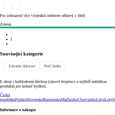
Pro zobrazení více výsledků odeberte některý z filtrů
Zelená
1
Související kategorie
Zahradní dekorace
Ptačí budky
E-shop s každodenní dávkou (s)nové inspirace a nejširší nabídkou
produktů pro krásné bydlení.
Česká
republika
Polsko
Slovensko
Rumunsko
Maďarsko
Chorvatsko
Litva
Lotyš
Informace o nákupu