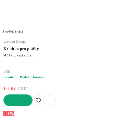
Prověřená kvalita
Esschert Design
Krmítko pro ptáčky
Ø 11 cm, výška 25 cm
(
58
)
Skladem
Poslední kousky
167 Kč
199 Kč
DO KOŠÍKU
-29 %