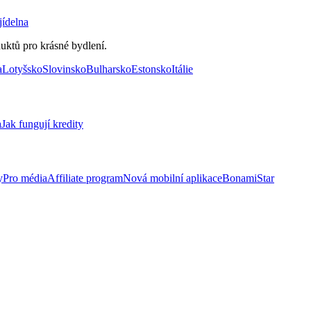
jídelna
uktů pro krásné bydlení.
a
Lotyšsko
Slovinsko
Bulharsko
Estonsko
Itálie
a
Jak fungují kredity
y
Pro média
Affiliate program
Nová mobilní aplikace
BonamiStar