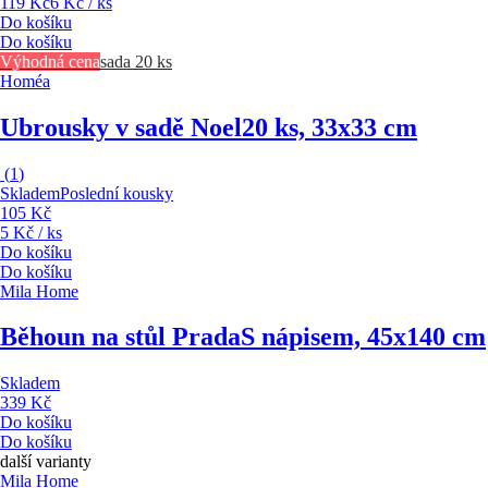
119 Kč
6 Kč / ks
Do košíku
Do košíku
Výhodná cena
sada 20 ks
Homéa
Ubrousky v sadě Noel
20 ks, 33x33 cm
(
1
)
Skladem
Poslední kousky
105 Kč
5 Kč / ks
Do košíku
Do košíku
Mila Home
Běhoun na stůl Prada
S nápisem, 45x140 cm
Skladem
339 Kč
Do košíku
Do košíku
další varianty
Mila Home