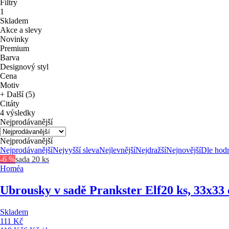
Filtry
1
Skladem
Akce a slevy
Novinky
Premium
Barva
Designový styl
Cena
Motiv
+ Další (5)
Citáty
4 výsledky
Nejprodávanější
Nejprodávanější
Nejprodávanější
Nejvyšší sleva
Nejlevnější
Nejdražší
Nejnovější
Dle hod
-6 %
sada 20 ks
Homéa
Ubrousky v sadě Prankster Elf
20 ks, 33x33
Skladem
111 Kč