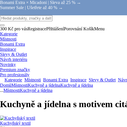
Bonami Extra × Micadoni |
Sleva až 25 % →
Summer Sale |
Ušetřete až 40 % →
300 Kč pro vás
Registrace
Přihlášení
Porovnání
Košík
Menu
Kategorie
Místnosti
Bonami Extra
Inspirace
Slevy & Outlet
Návrh interiéru
Novinky
Premium značky
Pro profesionály
Kategorie
Místnosti
Bonami Extra
Inspirace
Slevy & Outlet
Návrh
Domů
Místnosti
Kuchyně a jídelna
Kuchyně a jídelna
...
Místnosti
Kuchyně a jídelna
Kuchyně a jídelna s motivem cit
Kuchyňský textil