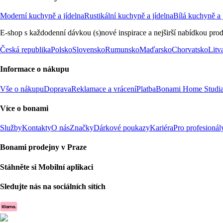
Moderní kuchyně a jídelna
Rustikální kuchyně a jídelna
Bílá kuchyně a 
E-shop s každodenní dávkou (s)nové inspirace a nejširší nabídkou prod
Česká republika
Polsko
Slovensko
Rumunsko
Maďarsko
Chorvatsko
Litv
Informace o nákupu
Vše o nákupu
Doprava
Reklamace a vrácení
Platba
Bonami Home Studi
Více o bonami
Služby
Kontakty
O nás
Značky
Dárkové poukazy
Kariéra
Pro profesionál
Bonami prodejny v Praze
Stáhněte si Mobilní aplikaci
Sledujte nás na sociálních sítích