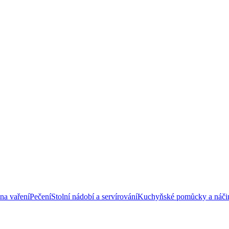
na vaření
Pečení
Stolní nádobí a servírování
Kuchyňské pomůcky a náči