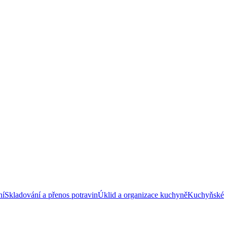
ní
Skladování a přenos potravin
Úklid a organizace kuchyně
Kuchyňské