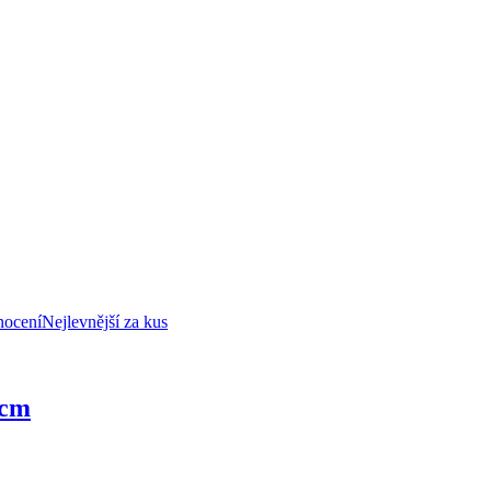
nocení
Nejlevnější za kus
 cm