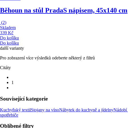
Běhoun na stůl Prada
S nápisem, 45x140 cm
(
2
)
Skladem
339 Kč
Do košíku
Do košíku
další varianty
Pro zobrazení více výsledků odeberte některý z filtrů
Citáty
1
Související kategorie
Kuchyňský textil
Stojany na víno
Nábytek do kuchyně a jídelny
Nádobí 
spotřebiče
Oblíbené filtry