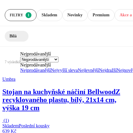
Skladem
Novinky
Premium
Akce a 
FILTRY
1
Bílá
Nejprodávanější
7 výsledků
Nejprodávanější
Nejprodávanější
Nejvyšší sleva
Nejlevnější
Nejdražší
Nejnověj
Umbra
Stojan na kuchyňské náčiní Bellwood
Z
recyklovaného plastu, bílý, 21x14 cm,
výška 19 cm
(
1
)
Skladem
Poslední kousky
639 Kč