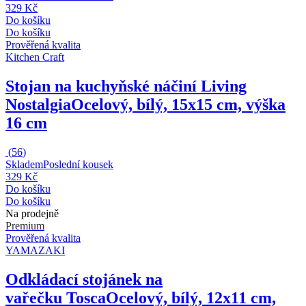
329 Kč
Do košíku
Do košíku
Prověřená kvalita
Kitchen Craft
Stojan na kuchyňské náčiní Living
Nostalgia
Ocelový, bílý, 15x15 cm, výška
16 cm
(
56
)
Skladem
Poslední kousek
329 Kč
Do košíku
Do košíku
Na prodejně
Premium
Prověřená kvalita
YAMAZAKI
Odkládací stojánek na
vařečku Tosca
Ocelový, bílý, 12x11 cm,