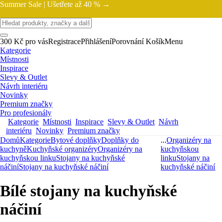
Summer Sale |
Ušetřete až 40 % →
300 Kč pro vás
Registrace
Přihlášení
Porovnání
Košík
Menu
Kategorie
Místnosti
Inspirace
Slevy & Outlet
Návrh interiéru
Novinky
Premium značky
Pro profesionály
Kategorie
Místnosti
Inspirace
Slevy & Outlet
Návrh
interiéru
Novinky
Premium značky
Domů
Kategorie
Bytové doplňky
Doplňky do
...
Organizéry na
kuchyně
Kuchyňské organizéry
Organizéry na
kuchyňskou
kuchyňskou linku
Stojany na kuchyňské
linku
Stojany na
náčiní
Stojany na kuchyňské náčiní
kuchyňské náčiní
Bílé stojany na kuchyňské
náčiní