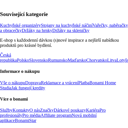
Související kategorie
Kuchyňské organizéry
Stojany na kuchyňské náčiní
Vařečky, naběračky
a obracečky
Držáky na hrnky
Držáky na skleničky
E-shop s každodenní dávkou (s)nové inspirace a nejširší nabídkou
produktů pro krásné bydlení.
Česká
republika
Polsko
Slovensko
Rumunsko
Maďarsko
Chorvatsko
Litva
Lotyš
Informace o nákupu
Vše o nákupu
Doprava
Reklamace a vrácení
Platba
Bonami Home
Studia
Jak fungují kredity
Více o bonami
Služby
Kontakty
O nás
Značky
Dárkové poukazy
Kariéra
Pro
profesionály
Pro média
Affiliate program
Nová mobilní
aplikace
BonamiStar