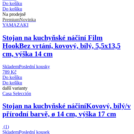
Do košíku
Do košíku
Na prodejně
Premium
Novinka
YAMAZAKI
Stojan na kuchyňské náčiní Film
Hook
Bez vrtání, kovový, bílý, 5,5x13,5
cm, výška 14 cm
Skladem
Poslední kousky
789 Kč
Do košíku
Do košíku
další varianty
Casa Selección
Stojan na kuchyňské náčiní
Kovový, bílý/v
přírodní barvě, ø 14 cm, výška 17 cm
(
1
)
Skladem
Poslední kousek