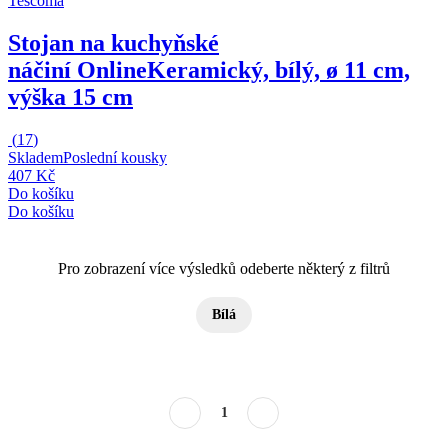
Tescoma
Stojan na kuchyňské
náčiní Online
Keramický, bílý, ø 11 cm,
výška 15 cm
(
17
)
Skladem
Poslední kousky
407 Kč
Do košíku
Do košíku
Pro zobrazení více výsledků odeberte některý z filtrů
Bílá
1