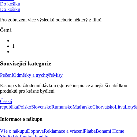
Do košíku
Do košíku
Pro zobrazení více výsledků odeberte některý z filtrů
Černá
1
Související kategorie
Pečení
Odměrky a trychtýře
Mísy
E-shop s každodenní dávkou (s)nové inspirace a nejširší nabídkou
produktů pro krásné bydlení.
Česká
republika
Polsko
Slovensko
Rumunsko
Maďarsko
Chorvatsko
Litva
Lotyš
Informace o nákupu
Vše o nákupu
Doprava
Reklamace a vrácení
Platba
Bonami Home
Studia
Jak fungují kredity