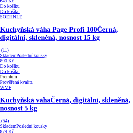
649 Kč
Do košíku
Do košíku
SOEHNLE
Kuchyňská váha Page Profi 100
Černá,
digitální, skleněná, nosnost 15 kg
(
11
)
Skladem
Poslední kousky
890 Kč
Do košíku
Do košíku
Premium
Prověřená kvalita
WMF
Kuchyňská váha
Černá, digitální, skleněná,
nosnost 5 kg
(
54
)
Skladem
Poslední kousky
879 Kč