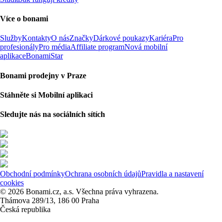
Více o bonami
Služby
Kontakty
O nás
Značky
Dárkové poukazy
Kariéra
Pro
profesionály
Pro média
Affiliate program
Nová mobilní
aplikace
BonamiStar
Bonami prodejny v Praze
Stáhněte si Mobilní aplikaci
Sledujte nás na sociálních sítích
Obchodní podmínky
Ochrana osobních údajů
Pravidla a nastavení
cookies
© 2026 Bonami.cz, a.s. Všechna práva vyhrazena.
Thámova 289/13, 186 00 Praha
Česká republika