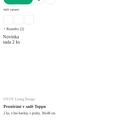
DO KOŠÍKU
další varianty
+ Rozměry (2)
Novinka
sada 2 ks
OYOY Living Design
Prostírání v sadě Toppu
2 ks, z bio bavlny, s pruhy, 36x48 cm