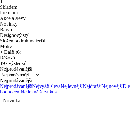
1
Skladem
Premium
Akce a slevy
Novinky
Barva
Designový styl
Složení a druh materiálu
Motiv
+ Další (6)
Béžová
197 výsledků
Nejprodávanější
Nejprodávanější
Nejprodávanější
Nejvyšší sleva
Nejlevnější
Nejdražší
Nejnovější
Dle
hodnocení
Nejlevnější za kus
Novinka