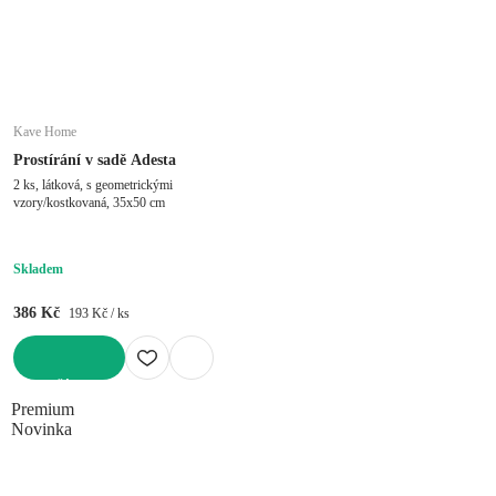
Kave Home
Prostírání v sadě Adesta
2 ks, látková, s geometrickými
vzory/kostkovaná, 35x50 cm
Skladem
386 Kč
193 Kč / ks
DO KOŠÍKU
Premium
Novinka