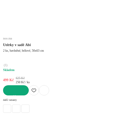
noo.ma
Utěrky v sadě Abi
2 ks, bavlněné, béžové, 50x63 cm
(
1
)
Skladem
625 Kč
499 Kč
250 Kč / ks
DO KOŠÍKU
další varianty