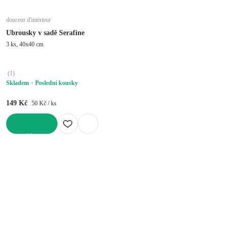
douceur d'intérieur
Ubrousky v sadě Serafine
3 ks, 40x40 cm
(
1
)
Skladem
Poslední kousky
149 Kč
50 Kč / ks
DO KOŠÍKU