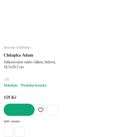
douceur d'intérieur
Chňapka Adam
Silikonová/ze směsi vláken, béžová,
18,5x18,5 cm
(
3
)
Skladem
Poslední kousky
159 Kč
DO KOŠÍKU
další varianty