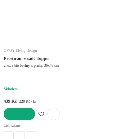
OYOY Living Design
Prostírání v sadě Toppu
2 ks, z bio bavlny, s pruhy, 36x48 cm
Skladem
439 Kč
220 Kč / ks
DO KOŠÍKU
další varianty