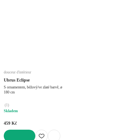
douceur d'intérieur
Ubrus Eclipse
S ornamentem, béžový/ve zlaté barvě, ø
180 cm
(
1
)
Skladem
459 Kč