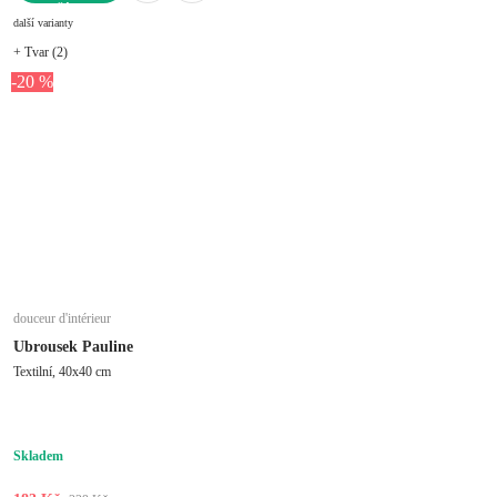
DO KOŠÍKU
další varianty
+ Tvar (2)
-20 %
douceur d'intérieur
Ubrousek Pauline
Textilní, 40x40 cm
Skladem