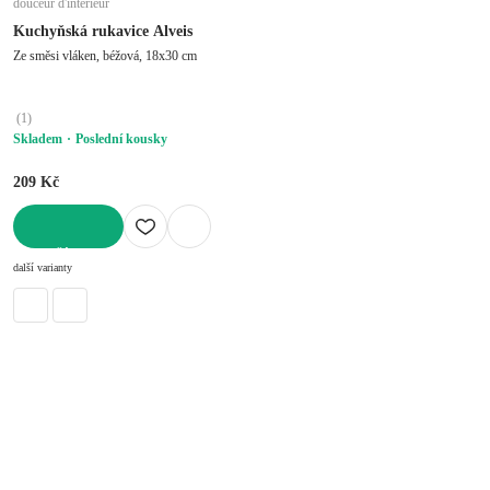
douceur d'intérieur
Kuchyňská rukavice Alveis
Ze směsi vláken, béžová, 18x30 cm
(
1
)
Skladem
Poslední kousky
209 Kč
DO KOŠÍKU
další varianty