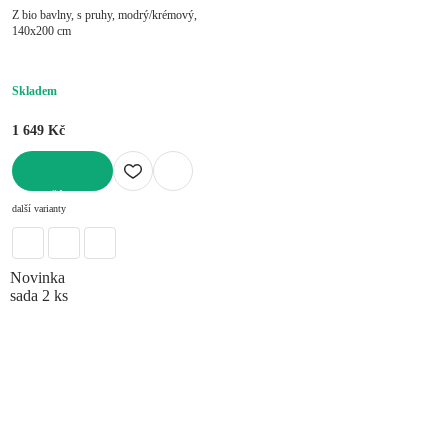
Z bio bavlny, s pruhy, modrý/krémový,
140x200 cm
Skladem
1 649 Kč
DO KOŠÍKU
další varianty
Novinka
sada 2 ks