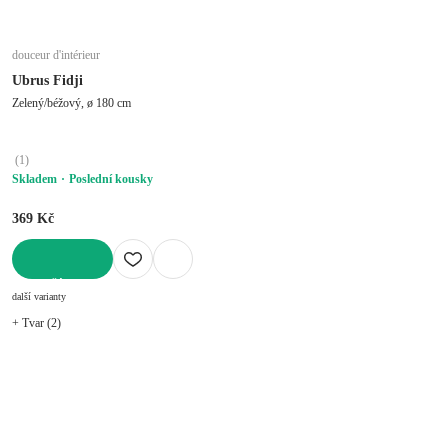
douceur d'intérieur
Ubrus Fidji
Zelený/béžový, ø 180 cm
(
1
)
Skladem
Poslední kousky
369 Kč
DO KOŠÍKU
další varianty
+ Tvar (2)