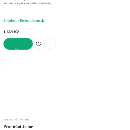
geometrickým vzorem/kostkovaný,
krémový, 150x250 cm
Skladem
Poslední kousek
1 669 Kč
DO KOŠÍKU
douceur d'intérieur
Prostírání Joline