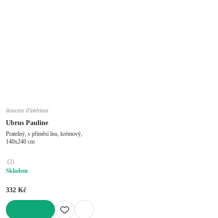
douceur d'intérieur
Ubrus Pauline
Pratelný, s příměsí lnu, krémový,
140x240 cm
(
2
)
Skladem
332 Kč