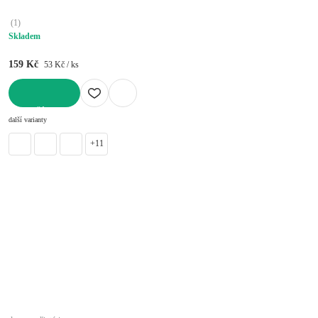
(
1
)
Skladem
159 Kč
53 Kč / ks
DO KOŠÍKU
další varianty
+11