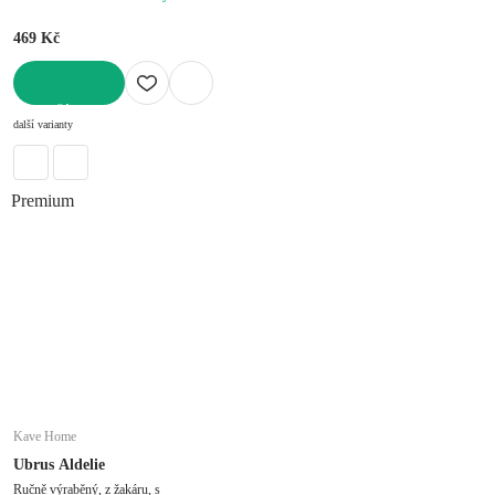
469 Kč
DO KOŠÍKU
další varianty
Premium
Kave Home
Ubrus Aldelie
Ručně výraběný, z žakáru, s