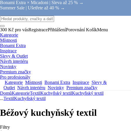
Bonami Extra × Micadoni |
Sleva až 25 % →
Summer Sale |
Ušetřete až 40 % →
300 Kč pro vás
Registrace
Přihlášení
Porovnání
Košík
Menu
Kategorie
Místnosti
Bonami Extra
Inspirace
Slevy & Outlet
Návrh interiéru
Novinky
Premium značky
Pro profesionály
Kategorie
Místnosti
Bonami Extra
Inspirace
Slevy &
Outlet
Návrh interiéru
Novinky
Premium značky
Domů
Kategorie
Textil
Kuchyňský textil
Kuchyňský textil
...
Textil
Kuchyňský textil
Béžový kuchyňský textil
Filtry