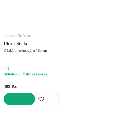
douceur d'intérieur
Ubrus Stella
Z žakáru, krémový, ø 180 cm
(
1
)
Skladem
Poslední kousky
489 Kč
DO KOŠÍKU