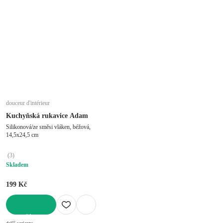
douceur d'intérieur
Kuchyňská rukavice Adam
Silikonová/ze směsi vláken, béžová,
14,5x24,5 cm
(
3
)
Skladem
199 Kč
DO KOŠÍKU