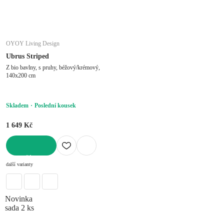
OYOY Living Design
Ubrus Striped
Z bio bavlny, s pruhy, béžový/krémový,
140x200 cm
Skladem
Poslední kousek
1 649 Kč
DO KOŠÍKU
další varianty
Novinka
sada 2 ks