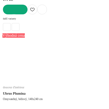
DO KOŠÍKU
další varianty
Výhodná cena
douceur d'intérieur
Ubrus Plumina
Omyvatelný, béžový, 140x240 cm