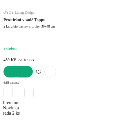
OYOY Living Design
Prostírání v sadě Toppu
2 ks, z bio bavlny, s pruhy, 36x48 cm
Skladem
439 Kč
220 Kč / ks
DO KOŠÍKU
další varianty
Premium
Novinka
sada 2 ks