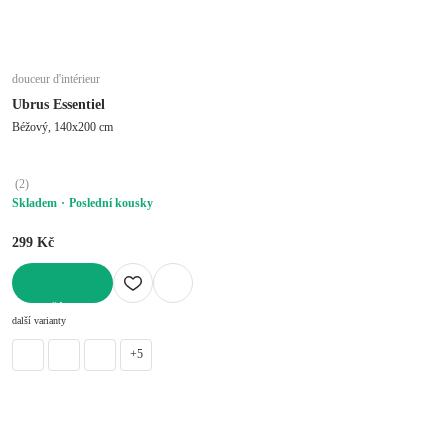
douceur d'intérieur
Ubrus Essentiel
Béžový, 140x200 cm
(
2
)
Skladem
Poslední kousky
299 Kč
DO KOŠÍKU
další varianty
+5