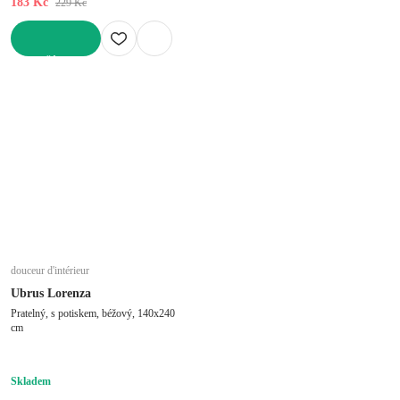
183 Kč
229 Kč
DO KOŠÍKU
douceur d'intérieur
Ubrus Lorenza
Pratelný, s potiskem, béžový, 140x240
cm
Skladem