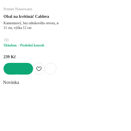
Premier Housewares
Obal na květináč Caldera
Kameninový, bez odtokového otvoru, ø
11 cm, výška 12 cm
(
1
)
Skladem
Poslední kousek
239 Kč
DO KOŠÍKU
Novinka