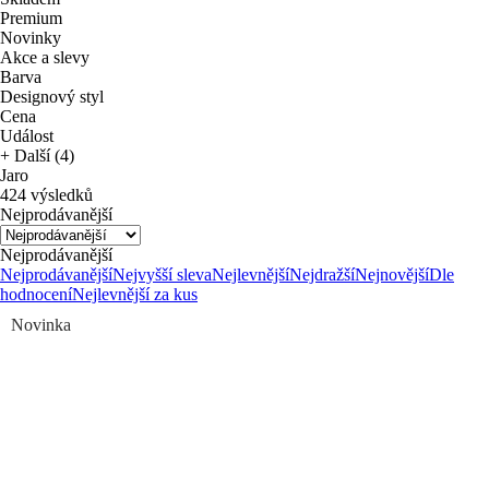
Premium
Novinky
Akce a slevy
Barva
Designový styl
Cena
Událost
+ Další (4)
Jaro
424 výsledků
Nejprodávanější
Nejprodávanější
Nejprodávanější
Nejvyšší sleva
Nejlevnější
Nejdražší
Nejnovější
Dle
hodnocení
Nejlevnější za kus
Novinka