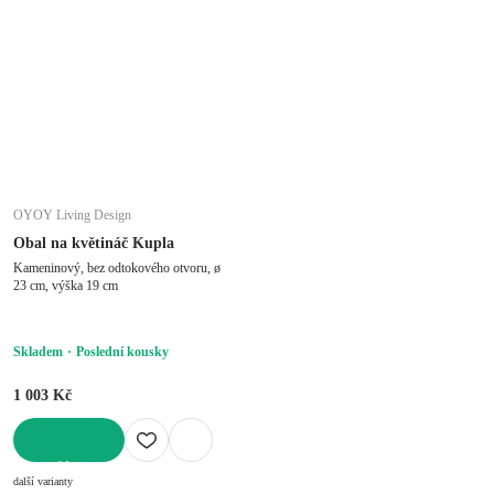
OYOY Living Design
Obal na květináč Kupla
Kameninový, bez odtokového otvoru, ø
23 cm, výška 19 cm
Skladem
Poslední kousky
1 003 Kč
DO KOŠÍKU
další varianty