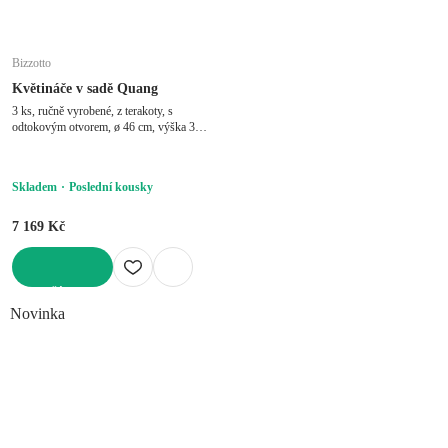
Bizzotto
Květináče v sadě Quang
3 ks, ručně vyrobené, z terakoty, s
odtokovým otvorem, ø 46 cm, výška 38
cm
Skladem
Poslední kousky
7 169 Kč
DO KOŠÍKU
Novinka