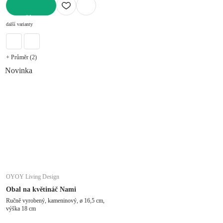
DO KOŠÍKU
další varianty
+ Průměr (2)
Novinka
OYOY Living Design
Obal na květináč Nami
Ručně vyrobený, kameninový, ø 16,5 cm,
výška 18 cm