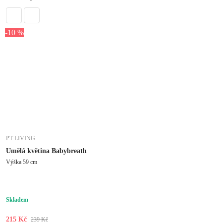
-10 %
PT LIVING
Umělá květina Babybreath
Výška 59 cm
Skladem
215 Kč
239 Kč