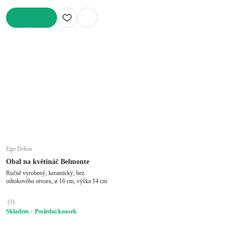
DO KOŠÍKU
Ego Dekor
Obal na květináč Belmonte
Ručně vyrobený, keramický, bez
odtokového otvoru, ø 16 cm, výška 14 cm
(
1
)
Skladem
Poslední kousek