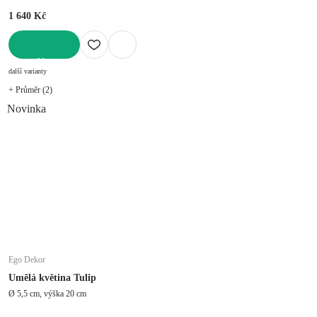
1 640 Kč
DO KOŠÍKU
další varianty
+ Průměr (2)
Novinka
Ego Dekor
Umělá květina Tulip
Ø 5,5 cm, výška 20 cm