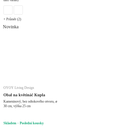
další varianty
+ Průměr (2)
Novinka
OYOY Living Design
Obal na květináč Kupla
Kameninový, bez odtokového otvoru, ø
30 cm, výška 25 cm
Skladem
Poslední kousky