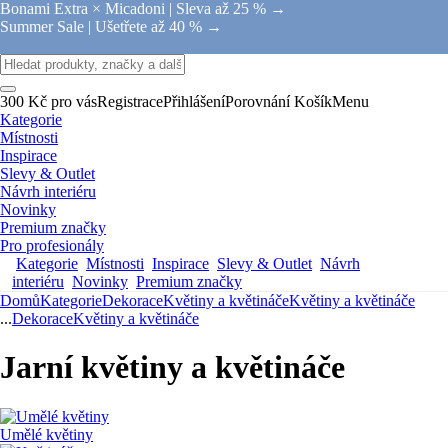
Bonami Extra × Micadoni |
Sleva až 25 % →
Summer Sale |
Ušetřete až 40 % →
300 Kč pro vás
Registrace
Přihlášení
Porovnání
Košík
Menu
Kategorie
Místnosti
Inspirace
Slevy & Outlet
Návrh interiéru
Novinky
Premium značky
Pro profesionály
Kategorie
Místnosti
Inspirace
Slevy & Outlet
Návrh
interiéru
Novinky
Premium značky
Domů
Kategorie
Dekorace
Květiny a květináče
Květiny a květináče
...
Dekorace
Květiny a květináče
Jarní květiny a květináče
Umělé květiny