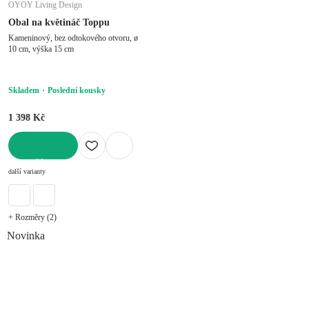
OYOY Living Design
Obal na květináč Toppu
Kameninový, bez odtokového otvoru, ø
10 cm, výška 15 cm
Skladem
Poslední kousky
1 398 Kč
DO KOŠÍKU
další varianty
+ Rozměry (2)
Novinka