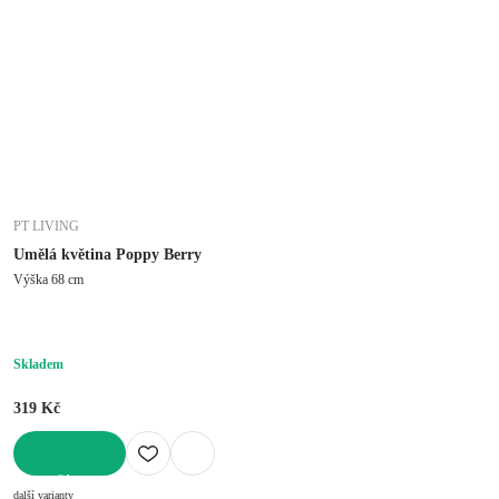
PT LIVING
Umělá květina Poppy Berry
Výška 68 cm
Skladem
319 Kč
DO KOŠÍKU
další varianty