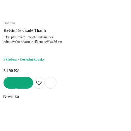
Bizzotto
Květináče v sadě Thanh
3 ks, plastové/z umělého ratanu, bez
odtokového otvoru, ø 45 cm, výška 36 cm
Skladem
Poslední kousky
3 190 Kč
DO KOŠÍKU
Novinka