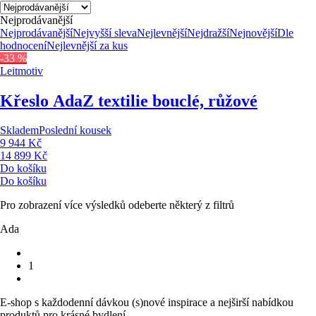
Nejprodávanější
Nejprodávanější
Nejvyšší sleva
Nejlevnější
Nejdražší
Nejnovější
Dle
hodnocení
Nejlevnější za kus
-33 %
Leitmotiv
Křeslo Ada
Z textilie bouclé, růžové
Skladem
Poslední kousek
9 944 Kč
14 899 Kč
Do košíku
Do košíku
Pro zobrazení více výsledků odeberte některý z filtrů
Ada
1
E-shop s každodenní dávkou (s)nové inspirace a nejširší nabídkou
produktů pro krásné bydlení.