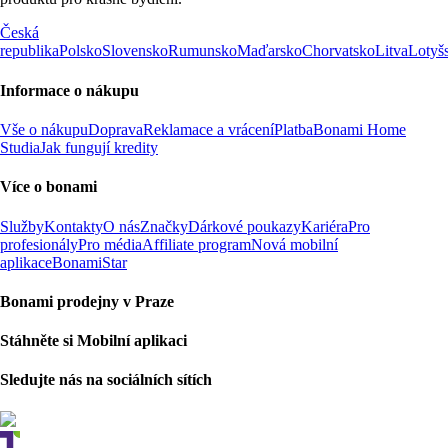
Česká
republika
Polsko
Slovensko
Rumunsko
Maďarsko
Chorvatsko
Litva
Lotyš
Informace o nákupu
Vše o nákupu
Doprava
Reklamace a vrácení
Platba
Bonami Home
Studia
Jak fungují kredity
Více o bonami
Služby
Kontakty
O nás
Značky
Dárkové poukazy
Kariéra
Pro
profesionály
Pro média
Affiliate program
Nová mobilní
aplikace
BonamiStar
Bonami prodejny v Praze
Stáhněte si Mobilní aplikaci
Sledujte nás na sociálních sítích