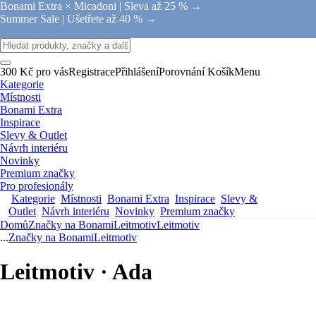
Bonami Extra × Micadoni |
Sleva až 25 % →
Summer Sale |
Ušetřete až 40 % →
300 Kč pro vás
Registrace
Přihlášení
Porovnání
Košík
Menu
Kategorie
Místnosti
Bonami Extra
Inspirace
Slevy & Outlet
Návrh interiéru
Novinky
Premium značky
Pro profesionály
Kategorie
Místnosti
Bonami Extra
Inspirace
Slevy &
Outlet
Návrh interiéru
Novinky
Premium značky
Domů
Značky na Bonami
Leitmotiv
Leitmotiv
...
Značky na Bonami
Leitmotiv
Leitmotiv · Ada