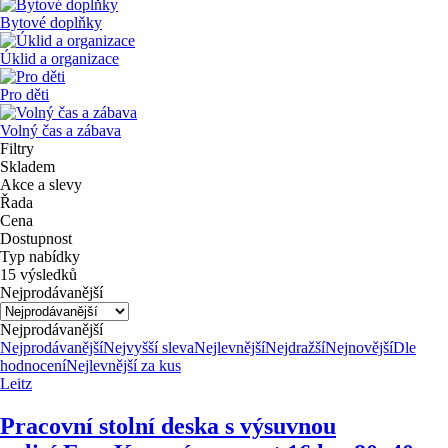
Bytové doplňky
Úklid a organizace
Pro děti
Volný čas a zábava
Filtry
Skladem
Akce a slevy
Řada
Cena
Dostupnost
Typ nabídky
15 výsledků
Nejprodávanější
Nejprodávanější
Nejprodávanější
Nejvyšší sleva
Nejlevnější
Nejdražší
Nejnovější
Dle
hodnocení
Nejlevnější za kus
Leitz
Pracovní stolní deska s výsuvnou