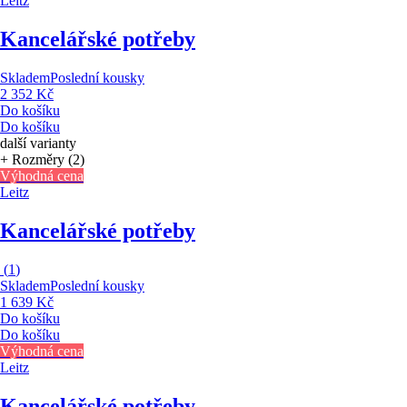
Leitz
Kancelářské potřeby
Skladem
Poslední kousky
2 352 Kč
Do košíku
Do košíku
další varianty
+ Rozměry (2)
Výhodná cena
Leitz
Kancelářské potřeby
(
1
)
Skladem
Poslední kousky
1 639 Kč
Do košíku
Do košíku
Výhodná cena
Leitz
Kancelářské potřeby