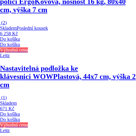
policí Ergo
Kovová, nosnost 16 kg, 80x40
cm, výška 7 cm
(
2
)
Skladem
Poslední kousek
6 258 Kč
Do košíku
Do košíku
Výhodná cena
Leitz
Nastavitelná podložka ke
klávesnici WOW
Plastová, 44x7 cm, výška 2
cm
(
1
)
Skladem
671 Kč
Do košíku
Do košíku
Výhodná cena
Leitz