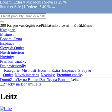
Bonami Extra × Micadoni |
Sleva až 25 % →
Summer Sale |
Ušetřete až 40 % →
300 Kč pro vás
Registrace
Přihlášení
Porovnání
Košík
Menu
Kategorie
Místnosti
Bonami Extra
Inspirace
Slevy & Outlet
Návrh interiéru
Novinky
Premium značky
Pro profesionály
Kategorie
Místnosti
Bonami Extra
Inspirace
Slevy &
Outlet
Návrh interiéru
Novinky
Premium značky
Domů
Značky na Bonami
Značky na Bonami
Leitz
...
Značky na Bonami
Leitz
Leitz