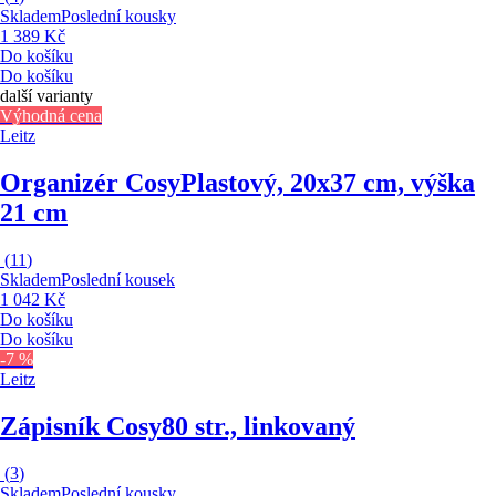
Skladem
Poslední kousky
1 389 Kč
Do košíku
Do košíku
další varianty
Výhodná cena
Leitz
Organizér Cosy
Plastový, 20x37 cm, výška
21 cm
(
11
)
Skladem
Poslední kousek
1 042 Kč
Do košíku
Do košíku
-7 %
Leitz
Zápisník Cosy
80 str., linkovaný
(
3
)
Skladem
Poslední kousky