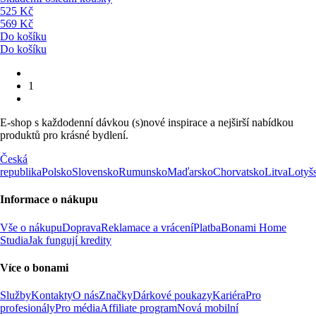
525 Kč
569 Kč
Do košíku
Do košíku
1
E-shop s každodenní dávkou (s)nové inspirace a nejširší nabídkou
produktů pro krásné bydlení.
Česká
republika
Polsko
Slovensko
Rumunsko
Maďarsko
Chorvatsko
Litva
Lotyš
Informace o nákupu
Vše o nákupu
Doprava
Reklamace a vrácení
Platba
Bonami Home
Studia
Jak fungují kredity
Více o bonami
Služby
Kontakty
O nás
Značky
Dárkové poukazy
Kariéra
Pro
profesionály
Pro média
Affiliate program
Nová mobilní