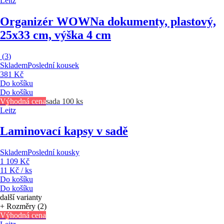
Leitz
Organizér WOW
Na dokumenty, plastový,
25x33 cm, výška 4 cm
(
3
)
Skladem
Poslední kousek
381 Kč
Do košíku
Do košíku
Výhodná cena
sada 100 ks
Leitz
Laminovací kapsy v sadě
Skladem
Poslední kousky
1 109 Kč
11 Kč / ks
Do košíku
Do košíku
další varianty
+ Rozměry (2)
Výhodná cena