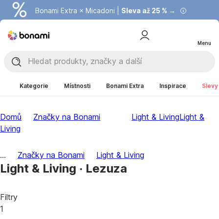
Bonami Extra × Micadoni |
Summer Sale |
Ušetřete až 40 % →
Sleva až 25 % →
Menu
Kategorie
Místnosti
Bonami Extra
Inspirace
Slevy
Domů
Značky na Bonami
Light & Living
Light &
Living
...
Značky na Bonami
Light & Living
Light & Living · Lezuza
Filtry
1