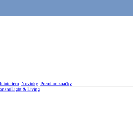
 interiéru
Novinky
Premium značky
Bonami
Light & Living