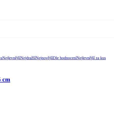
va
Nejlevnější
Nejdražší
Nejnovější
Dle hodnocení
Nejlevnější za kus
5 cm