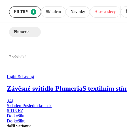
FILTRY
Skladem
Novinky
Akce a slevy
1
Plumeria
7 výsledků
Light & Living
Závěsné svítidlo Plumeria
S textilním stí
(
4
)
Skladem
Poslední kousek
6 113 Kč
Do košíku
Do košíku
další varianty