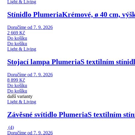
Light & Living
Stínidlo Plumeria
Krémové, ø 40 cm, výš
Doručíme od 7. 9. 2026
2 669 Kč
Do košíku
Do košíku
Light & Living
Stojací lampa Plumeria
S textilním stíni
Doručíme od 7. 9. 2026
8 899 Kč
Do košíku
Do košíku
další varianty
Light & Living
Závěsné svítidlo Plumeria
S textilním stí
(
4
)
Doručíme od 7. 9. 2026