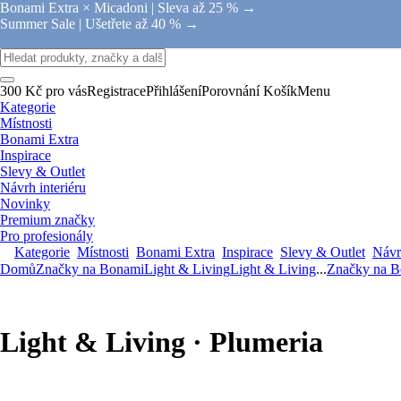
Bonami Extra × Micadoni |
Sleva až 25 % →
Summer Sale |
Ušetřete až 40 % →
300 Kč pro vás
Registrace
Přihlášení
Porovnání
Košík
Menu
Kategorie
Místnosti
Bonami Extra
Inspirace
Slevy & Outlet
Návrh interiéru
Novinky
Premium značky
Pro profesionály
Kategorie
Místnosti
Bonami Extra
Inspirace
Slevy & Outlet
Návrh
Domů
Značky na Bonami
Light & Living
Light & Living
...
Značky na 
Light & Living · Plumeria