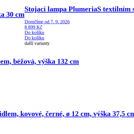
Stojací lampa Plumeria
S textilním
ka 30 cm
Doručíme od 7. 9. 2026
8 899 Kč
Do košíku
Do košíku
další varianty
dlem, béžová, výška 132 cm
nidlem, kovové, černé, ø 12 cm, výška 37,5 c