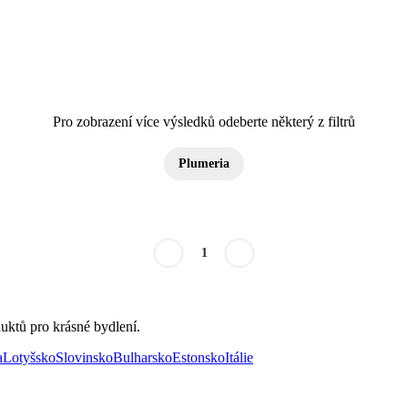
Pro zobrazení více výsledků odeberte některý z filtrů
Plumeria
1
uktů pro krásné bydlení.
a
Lotyšsko
Slovinsko
Bulharsko
Estonsko
Itálie