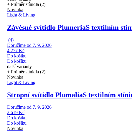
+ Průměr stínidla (2)
Novinka
Light & Living
Závěsné svítidlo Plumeria
S textilním stí
(
4
)
Doručíme od 7. 9. 2026
4 277 Kč
Do košíku
Do košíku
další varianty
+ Průměr stínidla (2)
Novinka
Light & Living
Stropní svítidlo Plumalia
S textilním stín
Doručíme od 7. 9. 2026
2 619 Kč
Do košíku
Do košíku
Novinka