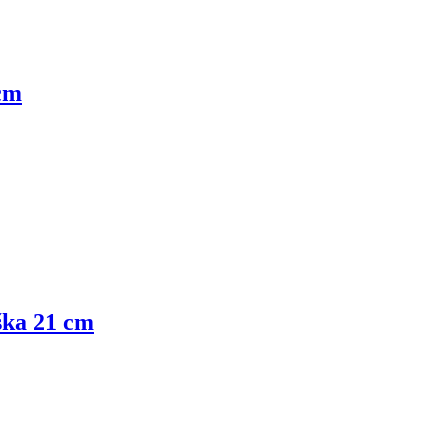
 cm
ýška 21 cm