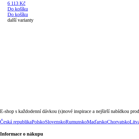
6 113 Kč
Do košíku
Do košíku
další varianty
E-shop s každodenní dávkou (s)nové inspirace a nejširší nabídkou prod
Česká republika
Polsko
Slovensko
Rumunsko
Maďarsko
Chorvatsko
Litv
Informace o nákupu