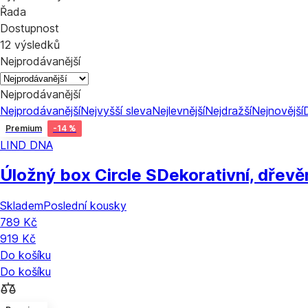
Řada
Dostupnost
12 výsledků
Nejprodávanější
Nejprodávanější
Nejprodávanější
Nejvyšší sleva
Nejlevnější
Nejdražší
Nejnovější
Premium
-14 %
LIND DNA
Úložný box Circle S
Dekorativní, dřevěn
Skladem
Poslední kousky
789 Kč
919 Kč
Do košíku
Do košíku