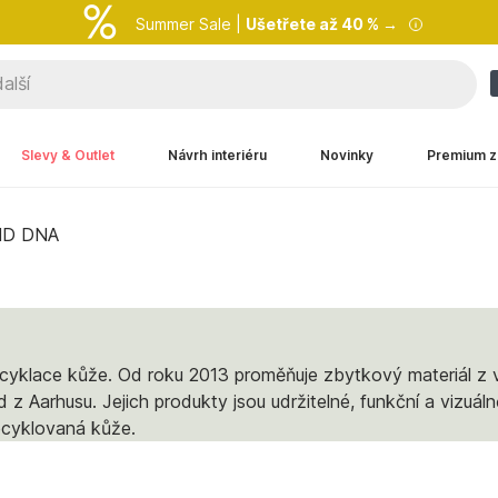
Summer Sale |
Ušetřete až 40 % →
Slevy & Outlet
Návrh interiéru
Novinky
Premium z
ND DNA
cyklace kůže. Od roku 2013 proměňuje zbytkový materiál z v
 Aarhusu. Jejich produkty jsou udržitelné, funkční a vizuáln
recyklovaná kůže.