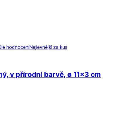
Dle hodnocení
Nejlevnější za kus
ý, v přírodní barvě, ø 11x3 cm