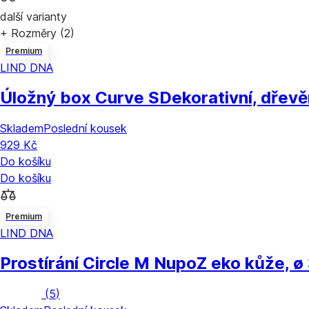
další varianty
+ Rozměry (2)
Premium
LIND DNA
Úložný box Curve S
Dekorativní, dřevě
Skladem
Poslední kousek
929 Kč
Do košíku
Do košíku
Premium
LIND DNA
Prostírání Circle M Nupo
Z eko kůže, ø
(
5
)