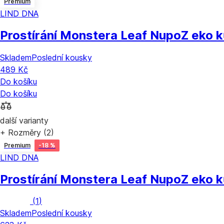
Premium
LIND DNA
Prostírání Monstera Leaf Nupo
Z eko 
Skladem
Poslední kousky
489 Kč
Do košíku
Do košíku
další varianty
+ Rozměry (2)
Premium
-18 %
LIND DNA
Prostírání Monstera Leaf Nupo
Z eko 
(
1
)
Skladem
Poslední kousky