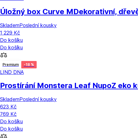
Úložný box Curve M
Dekorativní, dřev
Skladem
Poslední kousky
1 229 Kč
Do košíku
Do košíku
Premium
-18 %
LIND DNA
Prostírání Monstera Leaf Nupo
Z eko 
Skladem
Poslední kousky
623 Kč
769 Kč
Do košíku
Do košíku