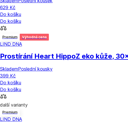
Skladem
Poslední kousek
629 Kč
Do košíku
Do košíku
Premium
Výhodná cena
LIND DNA
Prostírání Heart Hippo
Z eko kůže, 30
Skladem
Poslední kousky
399 Kč
Do košíku
Do košíku
další varianty
Premium
LIND DNA