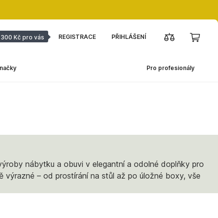
REGISTRACE
PŘIHLÁŠENÍ
300 Kč pro vás
načky
Pro profesionály
ýroby nábytku a obuvi v elegantní a odolné doplňky pro
ě výrazné – od prostírání na stůl až po úložné boxy, vše