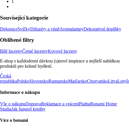
1
Související kategorie
Dekorace
Svíčky
Difuzéry a vůně
Aromalampy
Dekorativní doplňky
Oblíbené filtry
Bílé lucerny
Černé lucerny
Kovové lucerny
E-shop s každodenní dávkou (s)nové inspirace a nejširší nabídkou
produktů pro krásné bydlení.
Česká
republika
Polsko
Slovensko
Rumunsko
Maďarsko
Chorvatsko
Litva
Lotyš
Informace o nákupu
Vše o nákupu
Doprava
Reklamace a vrácení
Platba
Bonami Home
Studia
Jak fungují kredity
Více o bonami