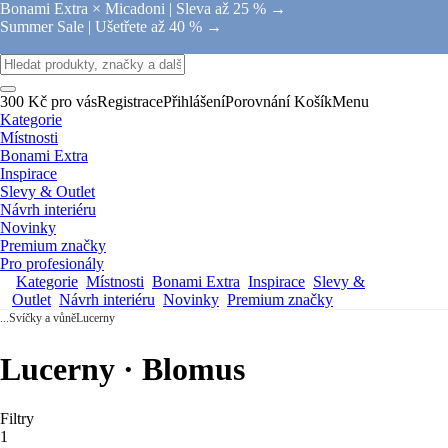
Bonami Extra × Micadoni |
Sleva až 25 % →
Summer Sale |
Ušetřete až 40 % →
300 Kč pro vás
Registrace
Přihlášení
Porovnání
Košík
Menu
Kategorie
Místnosti
Bonami Extra
Inspirace
Slevy & Outlet
Návrh interiéru
Novinky
Premium značky
Pro profesionály
Kategorie
Místnosti
Bonami Extra
Inspirace
Slevy &
Outlet
Návrh interiéru
Novinky
Premium značky
...
Svíčky a vůně
Lucerny
Lucerny · Blomus
Filtry
1