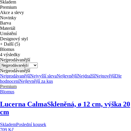
Skladem
Premium
Akce a slevy
Novinky
Barva
Materiál
Umístění
Designový styl
+ Další (5)
Blomus
4 výsledky
Nejprodávanější
Nejprodávanější
Nejprodávanější
Nejvyšší sleva
Nejlevnější
Nejdražší
Nejnovější
Dle
hodnocení
Nejlevnější za kus
Premium
Blomus
Lucerna Calma
Skleněná, ø 12 cm, výška 20
cm
Skladem
Poslední kousek
709 Kč