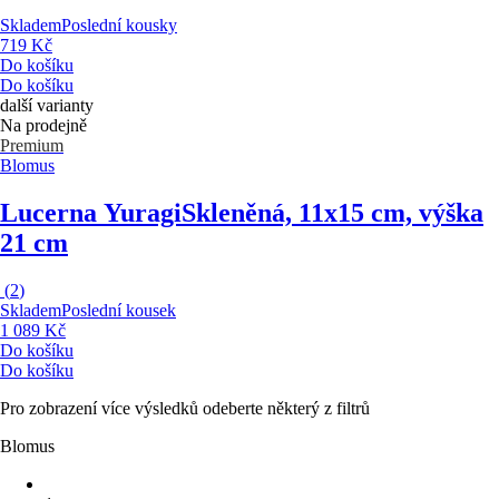
Skladem
Poslední kousky
719 Kč
Do košíku
Do košíku
další varianty
Na prodejně
Premium
Blomus
Lucerna Yuragi
Skleněná, 11x15 cm, výška
21 cm
(
2
)
Skladem
Poslední kousek
1 089 Kč
Do košíku
Do košíku
Pro zobrazení více výsledků odeberte některý z filtrů
Blomus