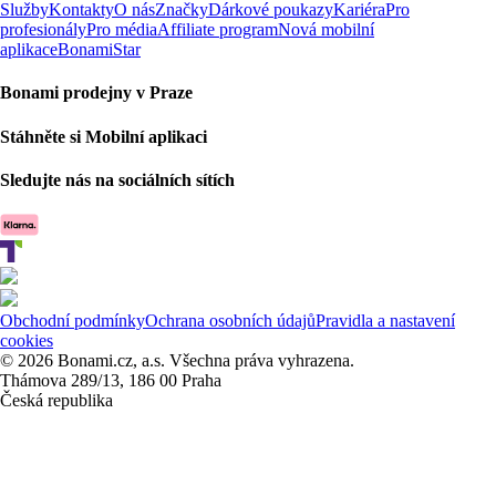
Služby
Kontakty
O nás
Značky
Dárkové poukazy
Kariéra
Pro
profesionály
Pro média
Affiliate program
Nová mobilní
aplikace
BonamiStar
Bonami prodejny v Praze
Stáhněte si Mobilní aplikaci
Sledujte nás na sociálních sítích
Obchodní podmínky
Ochrana osobních údajů
Pravidla a nastavení
cookies
© 2026 Bonami.cz, a.s. Všechna práva vyhrazena.
Thámova 289/13, 186 00 Praha
Česká republika