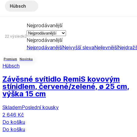
Hübsch
Nejprodávanější
22 výsledků
Nejprodávanější
Nejprodávanější
Nejvyšší sleva
Nejlevnější
Nejdražš
Premium
Novinka
Hübsch
Závěsné svítidlo Remi
S kovovým
stínidlem, červené/zelené, ø 25 cm,
výška 15 cm
Skladem
Poslední kousky
2 646 Kč
Do košíku
Do košíku