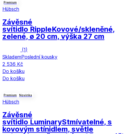
Premium
Hübsch
Závěsné
svítidlo Ripple
Kovové/skleněné,
zelené, ø 20 cm, výška 27 cm
(
1
)
Skladem
Poslední kousky
2 536 Kč
Do košíku
Do košíku
Premium
Novinka
Hübsch
Závěsné
svítidlo Luminary
Stmívatelné, s
kovovým stínidlem, světle