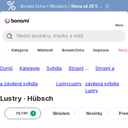
Bonami Extra × Micadoni |
Summer Sale |
Ušetřete až 40 % →
Sleva až 25 % →
Menu
Kategorie
Místnosti
Bonami Extra
Inspirace
Slevy
Domů
Kategorie
Svítidla
Stropní
...
Stropní a
a závěsná svítidla
Lustry
Lustry
závěsná svítidla
Lustry
Lustry · Hübsch
Skladem
Novinky
Pre
FILTRY
1