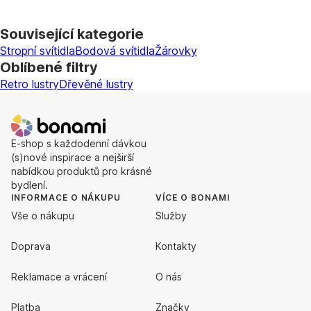
Související kategorie
Stropní svítidla
Bodová svítidla
Žárovky
Oblíbené filtry
Retro lustry
Dřevěné lustry
E-shop s každodenní dávkou
(s)nové inspirace a nejširší
nabídkou produktů pro krásné
bydlení.
INFORMACE O NÁKUPU
VÍCE O BONAMI
Vše o nákupu
Služby
Doprava
Kontakty
Reklamace a vrácení
O nás
Platba
Značky