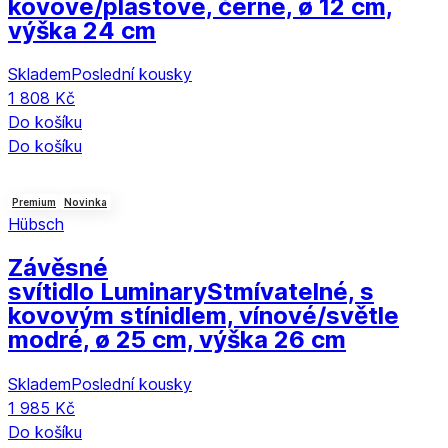
kovové/plastové, černé, ø 12 cm,
výška 24 cm
Skladem
Poslední kousky
1 808 Kč
Do košíku
Do košíku
Premium
Novinka
Hübsch
Závěsné
svítidlo Luminary
Stmívatelné, s
kovovým stínidlem, vínové/světle
modré, ø 25 cm, výška 26 cm
Skladem
Poslední kousky
1 985 Kč
Do košíku