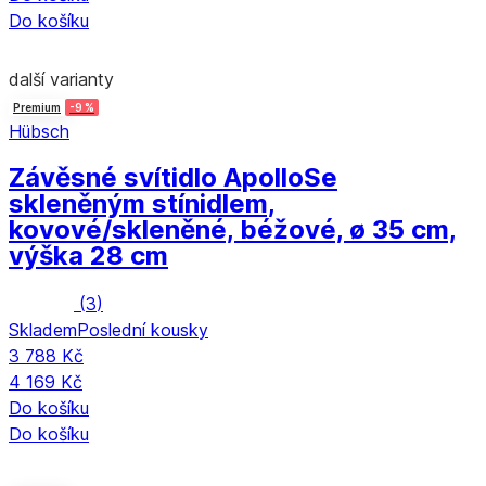
Do košíku
další varianty
Premium
-9 %
Hübsch
Závěsné svítidlo Apollo
Se
skleněným stínidlem,
kovové/skleněné, béžové, ø 35 cm,
výška 28 cm
(
3
)
Skladem
Poslední kousky
3 788 Kč
4 169 Kč
Do košíku
Do košíku