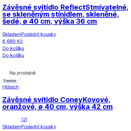
Závěsné svítidlo Reflect
Stmívatelné,
se skleněným stínidlem, skleněné,
šedé, ø 40 cm, výška 36 cm
Skladem
Poslední kousky
6 689 Kč
Do košíku
Do košíku
Na prodejně
Premium
Hübsch
Závěsné svítidlo Coney
Kovové,
oranžové, ø 40 cm, výška 42 cm
(
2
)
Skladem
Poslední kousky