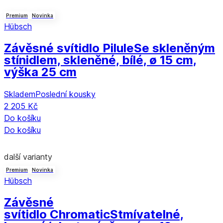
Premium
Novinka
Hübsch
Závěsné svítidlo Pilule
Se skleněným
stínidlem, skleněné, bílé, ø 15 cm,
výška 25 cm
Skladem
Poslední kousky
2 205 Kč
Do košíku
Do košíku
další varianty
Premium
Novinka
Hübsch
Závěsné
svítidlo Chromatic
Stmívatelné,