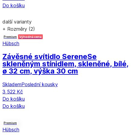
Do košíku
další varianty
+ Rozměry (2)
Premium
Výhodná cena
Hübsch
Závěsné svítidlo Serene
Se
skleněným stínidlem, skleněné, bílé,
ø 32 cm, výška 30 cm
Skladem
Poslední kousky
3 522 Kč
Do košíku
Do košíku
Premium
Hübsch