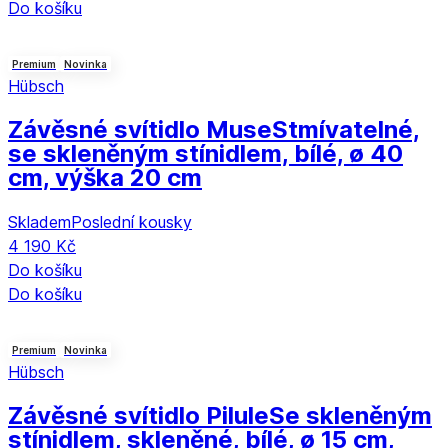
Do košíku
Premium
Novinka
Hübsch
Závěsné svítidlo Muse
Stmívatelné,
se skleněným stínidlem, bílé, ø 40
cm, výška 20 cm
Skladem
Poslední kousky
4 190 Kč
Do košíku
Do košíku
Premium
Novinka
Hübsch
Závěsné svítidlo Pilule
Se skleněným
stínidlem, skleněné, bílé, ø 15 cm,