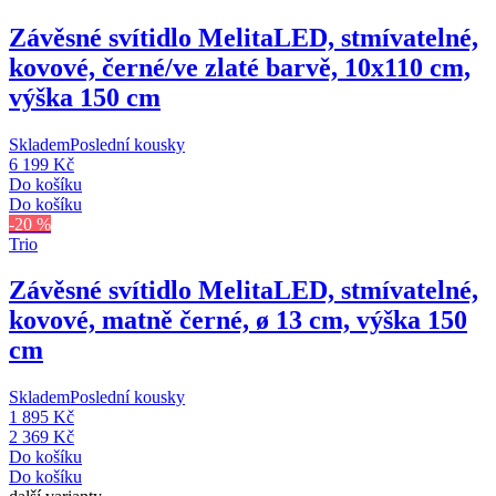
Závěsné svítidlo Melita
LED, stmívatelné,
kovové, černé/ve zlaté barvě, 10x110 cm,
výška 150 cm
Skladem
Poslední kousky
6 199 Kč
Do košíku
Do košíku
-20 %
Trio
Závěsné svítidlo Melita
LED, stmívatelné,
kovové, matně černé, ø 13 cm, výška 150
cm
Skladem
Poslední kousky
1 895 Kč
2 369 Kč
Do košíku
Do košíku