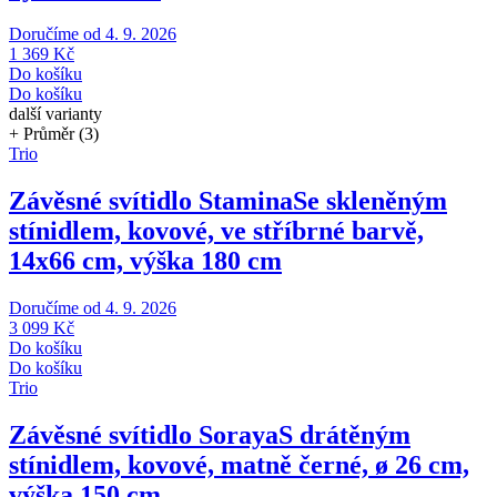
Doručíme od 4. 9. 2026
1 369 Kč
Do košíku
Do košíku
další varianty
+ Průměr (3)
Trio
Závěsné svítidlo Stamina
Se skleněným
stínidlem, kovové, ve stříbrné barvě,
14x66 cm, výška 180 cm
Doručíme od 4. 9. 2026
3 099 Kč
Do košíku
Do košíku
Trio
Závěsné svítidlo Soraya
S drátěným
stínidlem, kovové, matně černé, ø 26 cm,
výška 150 cm