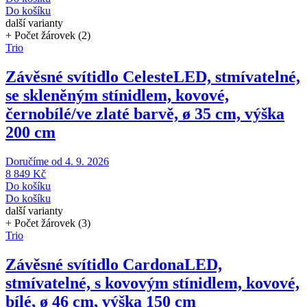
Do košíku
další varianty
+ Počet žárovek (2)
Trio
Závěsné svítidlo Celeste
LED, stmívatelné,
se skleněným stínidlem, kovové,
černobílé/ve zlaté barvě, ø 35 cm, výška
200 cm
Doručíme od 4. 9. 2026
8 849 Kč
Do košíku
Do košíku
další varianty
+ Počet žárovek (3)
Trio
Závěsné svítidlo Cardona
LED,
stmívatelné, s kovovým stínidlem, kovové,
bílé, ø 46 cm, výška 150 cm