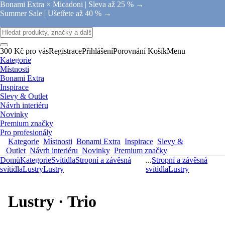
Bonami Extra × Micadoni |
Sleva až 25 % →
Summer Sale |
Ušetřete až 40 % →
300 Kč pro vás
Registrace
Přihlášení
Porovnání
Košík
Menu
Kategorie
Místnosti
Bonami Extra
Inspirace
Slevy & Outlet
Návrh interiéru
Novinky
Premium značky
Pro profesionály
Kategorie
Místnosti
Bonami Extra
Inspirace
Slevy &
Outlet
Návrh interiéru
Novinky
Premium značky
Domů
Kategorie
Svítidla
Stropní a závěsná
...
Stropní a závěsná
svítidla
Lustry
Lustry
svítidla
Lustry
Lustry · Trio