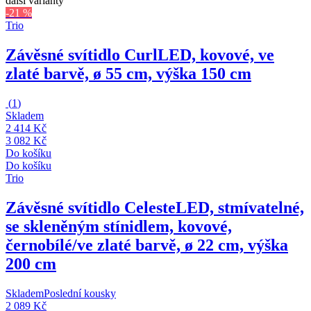
další varianty
-21 %
Trio
Závěsné svítidlo Curl
LED, kovové, ve
zlaté barvě, ø 55 cm, výška 150 cm
(
1
)
Skladem
2 414 Kč
3 082 Kč
Do košíku
Do košíku
Trio
Závěsné svítidlo Celeste
LED, stmívatelné,
se skleněným stínidlem, kovové,
černobílé/ve zlaté barvě, ø 22 cm, výška
200 cm
Skladem
Poslední kousky
2 089 Kč