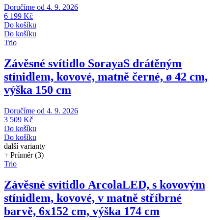
Doručíme od 4. 9. 2026
6 199 Kč
Do košíku
Do košíku
Trio
Závěsné svítidlo Soraya
S drátěným
stínidlem, kovové, matně černé, ø 42 cm,
výška 150 cm
Doručíme od 4. 9. 2026
3 509 Kč
Do košíku
Do košíku
další varianty
+ Průměr (3)
Trio
Závěsné svítidlo Arcola
LED, s kovovým
stínidlem, kovové, v matně stříbrné
barvě, 6x152 cm, výška 174 cm