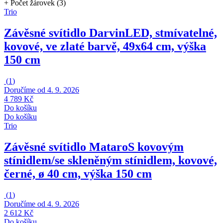
+ Počet žárovek (3)
Trio
Závěsné svítidlo Darvin
LED, stmívatelné,
kovové, ve zlaté barvě, 49x64 cm, výška
150 cm
(
1
)
Doručíme od 4. 9. 2026
4 789 Kč
Do košíku
Do košíku
Trio
Závěsné svítidlo Mataro
S kovovým
stínidlem/se skleněným stínidlem, kovové,
černé, ø 40 cm, výška 150 cm
(
1
)
Doručíme od 4. 9. 2026
2 612 Kč
Do košíku