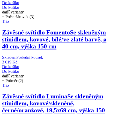
Do košíku
Do košíku
další varianty
+ Počet žárovek (3)
Trio
Závěsné svítidlo Fomento
Se skleněným
stínidlem, kovové, bílé/ve zlaté barvě, ø
40 cm, výška 150 cm
Skladem
Poslední kousek
3 619 Kč
Do košíku
Do košíku
další varianty
+ Průměr (2)
Trio
Závěsné svítidlo Lumina
Se skleněným
stínidlem, kovové/skleněné,
černé/oranžové, 19,5x69 cm, výška 150