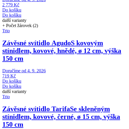
2 779 Kč
Do košíku
Do košíku
další varianty
+ Počet žárovek (2)
Trio
Závěsné svítidlo Agudo
S kovovým
stínidlem, kovové, hnědé, ø 12 cm, výška
150 cm
Doručíme od 4. 9. 2026
719 Kč
Do košíku
Do košíku
další varianty
Trio
Závěsné svítidlo Tarifa
Se skleněným
stínidlem, kovové, černé, ø 15 cm, výška
150 cm