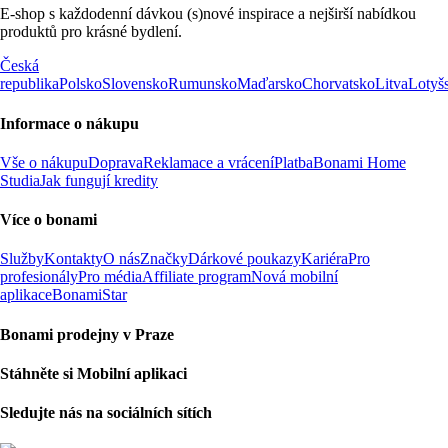
E-shop s každodenní dávkou (s)nové inspirace a nejširší nabídkou
produktů pro krásné bydlení.
Česká
republika
Polsko
Slovensko
Rumunsko
Maďarsko
Chorvatsko
Litva
Lotyš
Informace o nákupu
Vše o nákupu
Doprava
Reklamace a vrácení
Platba
Bonami Home
Studia
Jak fungují kredity
Více o bonami
Služby
Kontakty
O nás
Značky
Dárkové poukazy
Kariéra
Pro
profesionály
Pro média
Affiliate program
Nová mobilní
aplikace
BonamiStar
Bonami prodejny v Praze
Stáhněte si Mobilní aplikaci
Sledujte nás na sociálních sítích