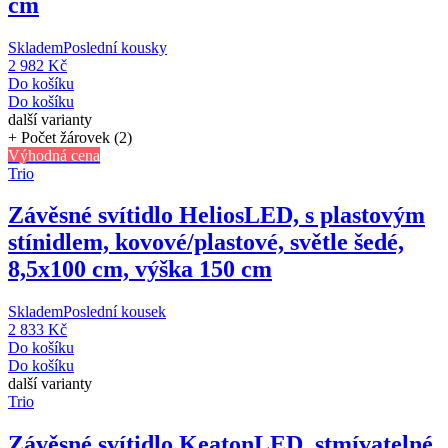
cm
Skladem
Poslední kousky
2 982 Kč
Do košíku
Do košíku
další varianty
+ Počet žárovek (2)
Výhodná cena
Trio
Závěsné svítidlo Helios
LED, s plastovým
stínidlem, kovové/plastové, světle šedé,
8,5x100 cm, výška 150 cm
Skladem
Poslední kousek
2 833 Kč
Do košíku
Do košíku
další varianty
Trio
Závěsné svítidlo Keaton
LED, stmívatelné,