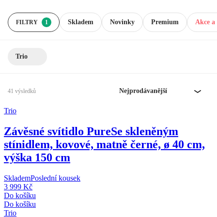
Skladem
Novinky
Premium
Akce a 
FILTRY
1
Trio
Nejprodávanější
41 výsledků
Trio
Závěsné svítidlo Pure
Se skleněným
stínidlem, kovové, matně černé, ø 40 cm,
výška 150 cm
Skladem
Poslední kousek
3 999 Kč
Do košíku
Do košíku
Trio