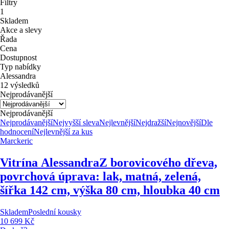
Filtry
1
Skladem
Akce a slevy
Řada
Cena
Dostupnost
Typ nabídky
Alessandra
12 výsledků
Nejprodávanější
Nejprodávanější
Nejprodávanější
Nejvyšší sleva
Nejlevnější
Nejdražší
Nejnovější
Dle
hodnocení
Nejlevnější za kus
Marckeric
Vitrína Alessandra
Z borovicového dřeva,
povrchová úprava: lak, matná, zelená,
šířka 142 cm, výška 80 cm, hloubka 40 cm
Skladem
Poslední kousky
10 699 Kč