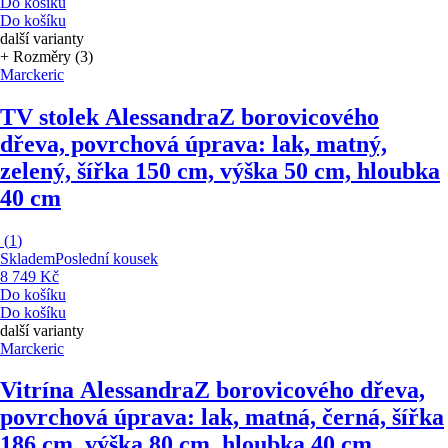
Do košíku
Do košíku
další varianty
+ Rozměry (3)
Marckeric
TV stolek Alessandra
Z borovicového
dřeva, povrchová úprava: lak, matný,
zelený, šířka 150 cm, výška 50 cm, hloubka
40 cm
(
1
)
Skladem
Poslední kousek
8 749 Kč
Do košíku
Do košíku
další varianty
Marckeric
Vitrína Alessandra
Z borovicového dřeva,
povrchová úprava: lak, matná, černá, šířka
186 cm, výška 80 cm, hloubka 40 cm