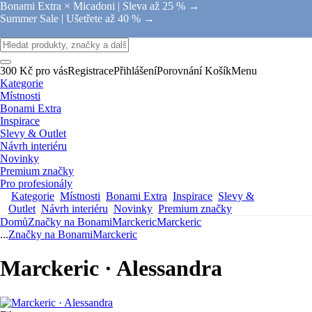
Bonami Extra × Micadoni |
Sleva až 25 % →
Summer Sale |
Ušetřete až 40 % →
300 Kč pro vás
Registrace
Přihlášení
Porovnání
Košík
Menu
Kategorie
Místnosti
Bonami Extra
Inspirace
Slevy & Outlet
Návrh interiéru
Novinky
Premium značky
Pro profesionály
Kategorie
Místnosti
Bonami Extra
Inspirace
Slevy &
Outlet
Návrh interiéru
Novinky
Premium značky
Domů
Značky na Bonami
Marckeric
Marckeric
...
Značky na Bonami
Marckeric
Marckeric · Alessandra