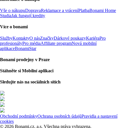
Vše o nákupu
Doprava
Reklamace a vrácení
Platba
Bonami Home
Studia
Jak fungují kredity
Více o bonami
Služby
Kontakty
O nás
Značky
Dárkové poukazy
Kariéra
Pro
profesionály
Pro média
Affiliate program
Nová mobilní
aplikace
BonamiStar
Bonami prodejny v Praze
Stáhněte si Mobilní aplikaci
Sledujte nás na sociálních sítích
Obchodní podmínky
Ochrana osobních údajů
Pravidla a nastavení
cookies
© 2026 Bonami.cz, a.s. Všechna práva vyhrazena.