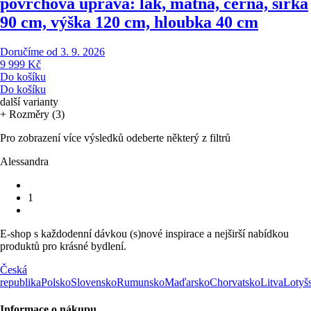
povrchová úprava: lak, matná, černá, šířka
90 cm, výška 120 cm, hloubka 40 cm
Doručíme od 3. 9. 2026
9 999 Kč
Do košíku
Do košíku
další varianty
+ Rozměry (3)
Pro zobrazení více výsledků odeberte některý z filtrů
Alessandra
1
E-shop s každodenní dávkou (s)nové inspirace a nejširší nabídkou
produktů pro krásné bydlení.
Česká
republika
Polsko
Slovensko
Rumunsko
Maďarsko
Chorvatsko
Litva
Lotyš
Informace o nákupu